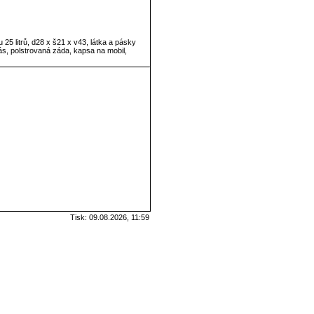
 25 litrů, d28 x š21 x v43, látka a pásky
ás, polstrovaná záda, kapsa na mobil,
Tisk: 09.08.2026, 11:59