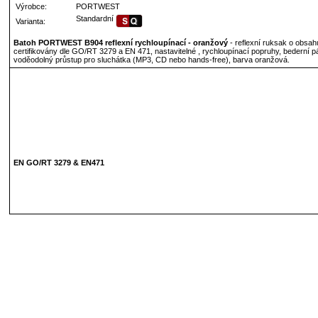
Výrobce:
PORTWEST
Standardní
Varianta:
Batoh PORTWEST B904 reflexní rychloupínací - oranžový
- reflexní ruksak o obsahu
certifikovány dle GO/RT 3279 a EN 471, nastavitelné , rychloupínací popruhy, bederní p
voděodolný průstup pro sluchátka (MP3, CD nebo hands-free), barva oranžová.
EN GO/RT 3279 & EN471