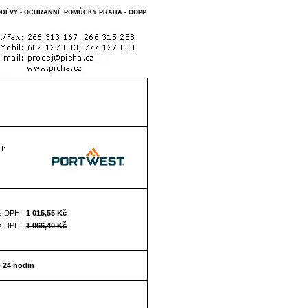
 ODĚVY - OCHRANNÉ POMŮCKY PRAHA - OOPP
H:
s DPH:
1 015,55 Kč
s DPH:
1 066,40 Kč
o 24 hodin