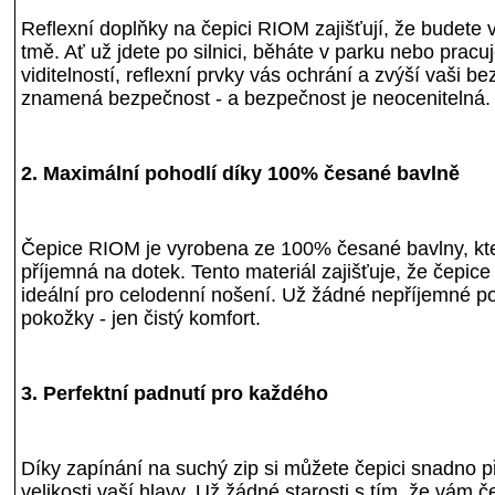
Reflexní doplňky na čepici RIOM zajišťují, že budete v
tmě. Ať už jdete po silnici, běháte v parku nebo pracuj
viditelností, reflexní prvky vás ochrání a zvýší vaši be
znamená bezpečnost - a bezpečnost je neocenitelná.
2. Maximální pohodlí díky 100% česané bavlně
Čepice RIOM je vyrobena ze 100% česané bavlny, kte
příjemná na dotek. Tento materiál zajišťuje, že čepice
ideální pro celodenní nošení. Už žádné nepříjemné 
pokožky - jen čistý komfort.
3. Perfektní padnutí pro každého
Díky zapínání na suchý zip si můžete čepici snadno p
velikosti vaší hlavy. Už žádné starosti s tím, že vám