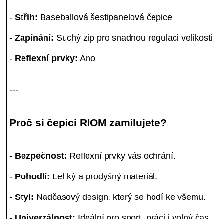
-
Střih:
Baseballová šestipanelová čepice
-
Zapínání:
Suchý zip pro snadnou regulaci velikosti
-
Reflexní prvky:
Ano
---
Proč si čepici RIOM zamilujete?
-
Bezpečnost:
Reflexní prvky vás ochrání.
-
Pohodlí:
Lehký a prodyšný materiál.
-
Styl:
Nadčasový design, který se hodí ke všemu.
-
Univerzálnost:
Ideální pro sport, práci i volný čas.