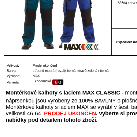
Běžná cena 
Expedice: d
Velikost:
Prodej ukončen!
Barva:
středně modrá (royal)/ černá, tmavě zelená / černá
Výrobce:
MAX
Ekonomická
Varianta:
Montérkové kalhoty s laclem MAX CLASSIC
- mont
náprsenkou jsou vyrobeny ze 100% BAVLNY o plošné
Montérkové kalhoty s laclem MAX se vyrábí v šesti b
velikosti 46-64.
PRODEJ UKONČEN
, vyberte si pr
nabídky pod detailem tohoto zboží.