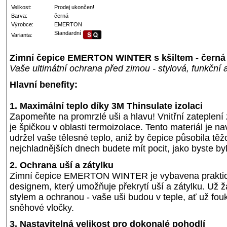
Velikost:
Prodej ukončen!
Barva:
černá
Výrobce:
EMERTON
Standardní
Varianta:
Zimní čepice EMERTON WINTER s kšiltem - černá
Vaše ultimátní ochrana před zimou - stylová, funkční
Hlavní benefity:
1. Maximální teplo díky 3M Thinsulate izolaci
Zapomeňte na promrzlé uši a hlavu! Vnitřní zateplení
je špičkou v oblasti termoizolace. Tento materiál je na
udržel vaše tělesné teplo, aniž by čepice působila tě
nejchladnějších dnech budete mít pocit, jako byste byli
2. Ochrana uší a zátylku
Zimní čepice EMERTON WINTER je vybavena prakti
designem, který umožňuje překrytí uší a zátylku. Už
stylem a ochranou - vaše uši budou v teple, ať už fou
sněhové vločky.
3. Nastavitelná velikost pro dokonalé pohodlí