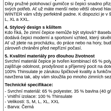
Díky pružné polohovací gumičce si čepici snadno při
svých potřeb. Ať už máte menší nebo větší obvod h
WINTER vám vždy perfektně padne. K dispozici je v šir
L, XL a XXL.
4. Stylový design s kšiltem
Kdo říká, že zimní čepice nemůže být stylová? Baseba
dodává čepici moderní a sportovní vzhled, který skvěle
Ať už jdete na procházku, do práce nebo na hory, bud
zároveň chráněni před nepřízní počasí.
5. Kvalitní materiály pro dlouhou životnost
Svrchní materiál čepice je tvořen kombinací 65 % pol
zajišťuje odolnost, prodyšnost a příjemný pocit na dote
100% Thinsulate je zárukou špičkové kvality a funkčno
navržena tak, aby vám sloužila po mnoho zimních se
Technické specifikace:
- Svrchní materiál: 65 % polyester, 35 % bavlna (40 g
- Vnitřní izolace: 100 % Thinsulate
- Velikosti: S, M, L, XL, XXL
- Barva: Černá