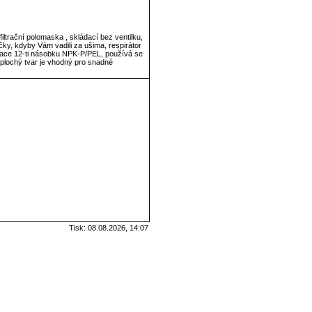
filtrační polomaska , skládací bez ventilku,
čky, kdyby Vám vadili za ušima, respirátor
ace 12-ti násobku NPK-P/PEL, používá se
, plochý tvar je vhodný pro snadné
Tisk: 08.08.2026, 14:07