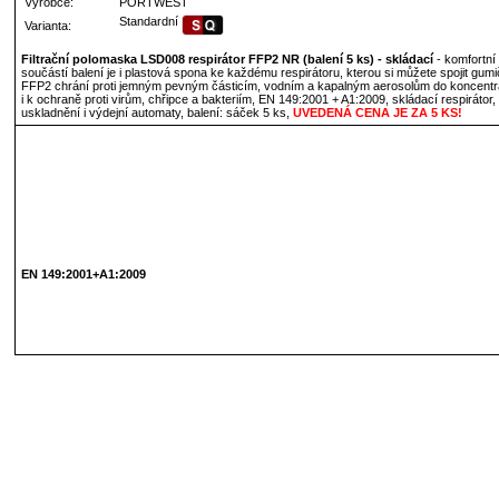
Výrobce:
PORTWEST
Standardní
Varianta:
Filtrační polomaska LSD008 respirátor FFP2 NR (balení 5 ks) - skládací
- komfortní 
součástí balení je i plastová spona ke každému respirátoru, kterou si můžete spojit gumi
FFP2 chrání proti jemným pevným částicím, vodním a kapalným aerosolům do koncentr
i k ochraně proti virům, chřipce a bakteriím, EN 149:2001 + A1:2009, skládací respirátor
uskladnění i výdejní automaty, balení: sáček 5 ks,
UVEDENÁ CENA JE ZA 5 KS!
EN 149:2001+A1:2009