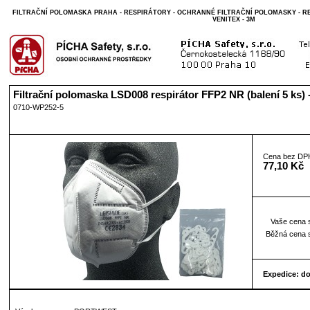
FILTRAČNÍ POLOMASKA PRAHA - RESPIRÁTORY - OCHRANNÉ FILTRAČNÍ POLOMASKY - RES
VENITEX - 3M
Filtrační polomaska LSD008 respirátor FFP2 NR (balení 5 ks) -
0710-WP252-5
Cena bez DP
77,10 Kč
Vaše cena 
Běžná cena 
Expedice: d