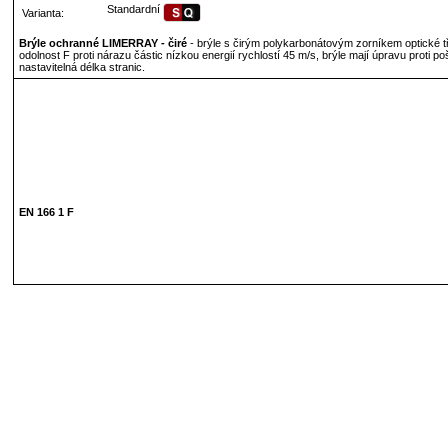
Standardní
Varianta:
Brýle ochranné LIMERRAY - čiré
- brýle s čirým polykarbonátovým zorníkem optické t
odolnost F proti nárazu částic nízkou energií rychlostí 45 m/s, brýle mají úpravu proti p
nastavitelná délka stranic.
EN 166 1 F