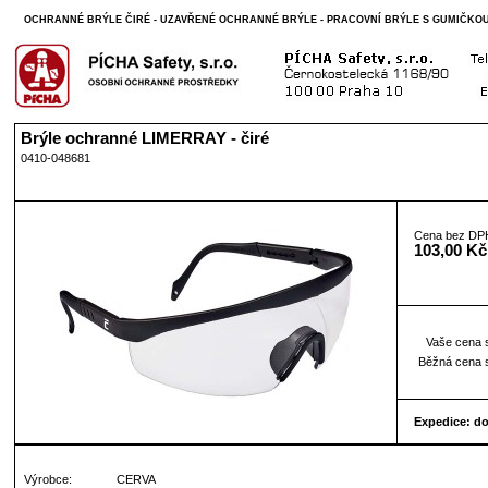
OCHRANNÉ BRÝLE ČIRÉ - UZAVŘENÉ OCHRANNÉ BRÝLE - PRACOVNÍ BRÝLE S GUMIČKOU -
Brýle ochranné LIMERRAY - čiré
0410-048681
Cena bez DP
103,00 Kč
Vaše cena 
Běžná cena 
Expedice: d
Výrobce:
CERVA