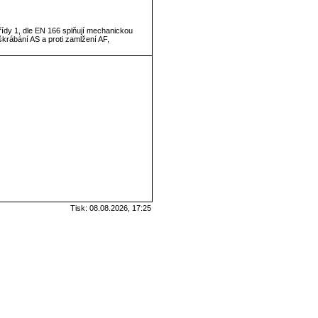
řídy 1, dle EN 166 splňují mechanickou
oškrábání AS a proti zamlžení AF,
Tisk: 08.08.2026, 17:25