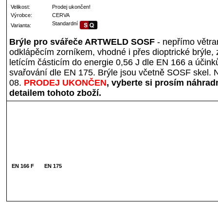
Velikost:
Prodej ukončen!
Výrobce:
CERVA
Standardní
Varianta:
Brýle pro svářeče ARTWELD SOSF
- nepřímo větra
odklápěcím zorníkem, vhodné i přes dioptrické brýle, z
letícím částicím do energie 0,56 J dle EN 166 a účink
svařování dle EN 175. Brýle jsou včetně SOSF skel. N
08.
PRODEJ UKONČEN
, vyberte si prosím náhrad
detailem tohoto zboží.
EN 166 F
EN 175