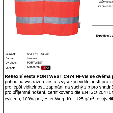
Vaše cena 
Běžná cena 
Expedice: d
Velikost:
S/M, L/XL, XXL/3XL
Barva:
červená
Výrobce:
PORTWEST
Standardní
Varianta:
Reflexní vesta PORTWEST C474 Hi-Vis se dvěma p
pohodlná výstražná vesta s vysokou viditelností pro z
pro lepší viditelnost, zapínání na suchý zip pro snadně
pro příjemné nošení, certifikováno dle EN ISO 20471 
2
cyklech, 100% polyester Warp Knit 125 g/m
, dvojvel