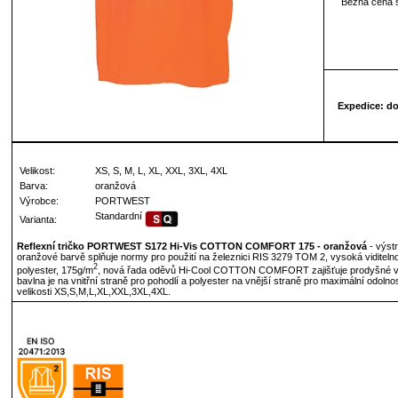
Běžná cena 
Expedice: d
Velikost:
XS, S, M, L, XL, XXL, 3XL, 4XL
Barva:
oranžová
Výrobce:
PORTWEST
Standardní
Varianta:
Reflexní tričko PORTWEST S172 Hi-Vis COTTON COMFORT 175 - oranžová
- výst
oranžové barvě splňuje normy pro použití na železnici RIS 3279 TOM 2, vysoká viditeln
2
polyester, 175g/m
, nová řada oděvů Hi-Cool COTTON COMFORT zajišťuje prodyšné vla
bavlna je na vnitřní straně pro pohodlí a polyester na vnější straně pro maximální odolnos
velikosti XS,S,M,L,XL,XXL,3XL,4XL.