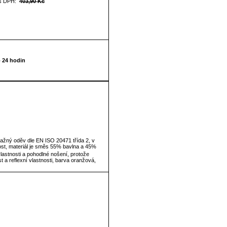
s DPH:
403,90 Kč
o 24 hodin
ražný oděv dle EN ISO 20471 třída 2, v
ost, materiál je směs 55% bavlna a 45%
stnosti a pohodlné nošení, protože
t a reflexní vlastnosti, barva oranžová,