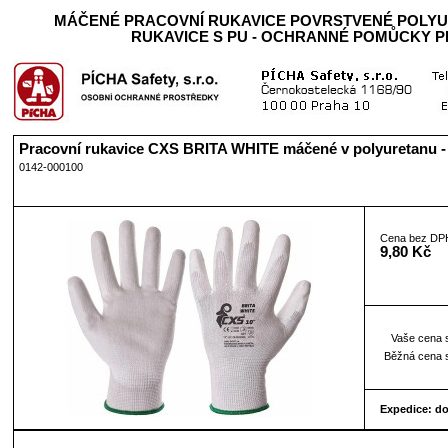
MÁČENÉ PRACOVNÍ RUKAVICE POVRSTVENÉ POLY
RUKAVICE S PU - OCHRANNÉ POMŮCKY P
Pracovní rukavice CXS BRITA WHITE máčené v polyuretanu - 
0142-000100
Cena bez DP
9,80 Kč
Vaše cena 
Běžná cena 
Expedice: d