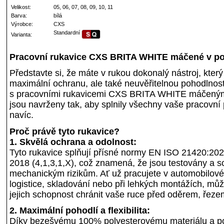
Velikost:
05, 06, 07, 08, 09, 10, 11
Barva:
bílá
Výrobce:
CXS
Standardní
Varianta:
Pracovní rukavice CXS BRITA WHITE máčené v pol
Představte si, že máte v rukou dokonalý nástroj, kte
maximální ochranu, ale také neuvěřitelnou pohodlnost 
s pracovními rukavicemi CXS BRITA WHITE máčenými 
jsou navrženy tak, aby splnily všechny vaše pracovní 
navíc.
Proč právě tyto rukavice?
1. Skvělá ochrana a odolnost:
Tyto rukavice splňují přísné normy EN ISO 21420:20
2018 (4,1,3,1,X), což znamená, že jsou testovány a s
mechanickým rizikům. Ať už pracujete v automobilové
logistice, skladování nebo při lehkých montážích, mů
jejich schopnost chránit vaše ruce před oděrem, řeze
2. Maximální pohodlí a flexibilita:
Díky bezešvému 100% polyesterovému materiálu a po