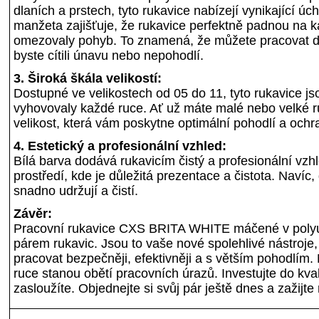
dlaních a prstech, tyto rukavice nabízejí vynikající úch
manžeta zajišťuje, že rukavice perfektně padnou na k
omezovaly pohyb. To znamená, že můžete pracovat dél
byste cítili únavu nebo nepohodlí.
3. Široká škála velikostí:
Dostupné ve velikostech od 05 do 11, tyto rukavice js
vyhovovaly každé ruce. Ať už máte malé nebo velké r
velikost, která vám poskytne optimální pohodlí a ochr
4. Estetický a profesionální vzhled:
Bílá barva dodává rukavicím čistý a profesionální vzhle
prostředí, kde je důležitá prezentace a čistota. Navíc, 
snadno udržují a čistí.
Závěr:
Pracovní rukavice CXS BRITA WHITE máčené v polyu
párem rukavic. Jsou to vaše nové spolehlivé nástroje
pracovat bezpečněji, efektivněji a s větším pohodlím.
ruce stanou obětí pracovních úrazů. Investujte do kval
zasloužíte. Objednejte si svůj pár ještě dnes a zažijte 