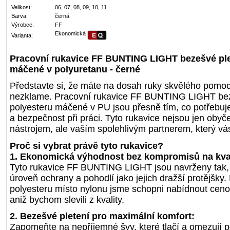
Velikost:
06, 07, 08, 09, 10, 11
Barva:
černá
Výrobce:
FF
Ekonomická
Varianta:
Pracovní rukavice FF BUNTING LIGHT bezešvé ple
máčené v polyuretanu - černé
Představte si, že máte na dosah ruky skvělého pomocn
nezklame. Pracovní rukavice FF BUNTING LIGHT bez
polyesteru máčené v PU jsou přesně tím, co potřebuj
a bezpečnost při práci. Tyto rukavice nejsou jen oby
nástrojem, ale vaším spolehlivým partnerem, který vás
Proč si vybrat právě tyto rukavice?
1. Ekonomická výhodnost bez kompromisů na kval
Tyto rukavice FF BUNTING LIGHT jsou navrženy tak, 
úroveň ochrany a pohodlí jako jejich dražší protějšky.
polyesteru místo nylonu jsme schopni nabídnout ceno
aniž bychom slevili z kvality.
2. Bezešvé pletení pro maximální komfort:
Zapomeňte na nepříjemné švy, které tlačí a omezují 