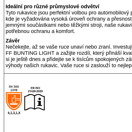
Ideální pro různé průmyslové odvětví
Tyto rukavice jsou perfektní volbou pro automobilový p
kde je vyžadována vysoká úroveň ochrany a přesnosti.
jemnými součástkami nebo těžkými stroji, naše ruka
potřebnou ochranu a komfort.
Závěr
Nečekejte, až se vaše ruce unaví nebo zraní. Investuj
FF BUNTING LIGHT a zažijte rozdíl, který přináší kval
si je ještě dnes a přidejte se k tisícům spokojených záka
výhody našich rukavic. Vaše ruce si zaslouží to nejlep
4,1,3,1,X