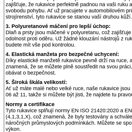
zajišťuje, že rukavice perfektně padnou na vaši ruku
svobodu pohybu. Ať už pracujete v automobilovém p
strojírenství, tyto rukavice se stanou vaší druhou kůží.
3. Polyuretanové máčení pro lepší úchop:
Dlaň a prsty jsou máčené v polyuretanu, což zajišťuje
odolnost proti oděru. Už žádné klouzání nástrojů z ru
budete mít vše pod kontrolou.
4. Elastická manžeta pro bezpečné uchycení:
Díky elastické manžetě rukavice pevně drží na ruce, a
znamená, že se můžete plně soustředit na svou práci,
obávat o bezpečnost.
5. Široká škála velikostí:
Ať už máte malé nebo velké ruce, naše rukavice jsou k
06 až 11, takže si můžete být jisti, že najdete tu pravo
Normy a certifikace
Tyto rukavice splňují normy EN ISO 21420:2020 a E
(4,1,3,1,X), což znamená, že byly testovány a schvále
náročných průmyslových podmínkách. Můžete se spoleh
výkon.