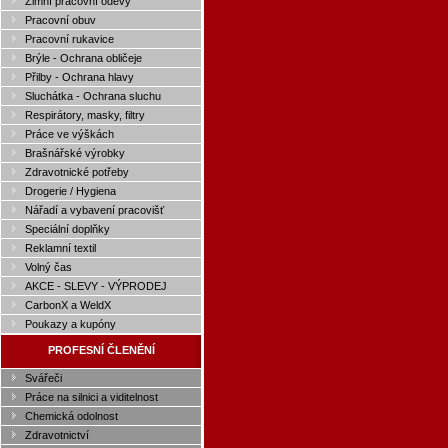
Zimní pracovní oděvy
Pracovní obuv
Pracovní rukavice
Brýle - Ochrana obličeje
Přilby - Ochrana hlavy
Sluchátka - Ochrana sluchu
Respirátory, masky, filtry
Práce ve výškách
Brašnářské výrobky
Zdravotnické potřeby
Drogerie / Hygiena
Nářadí a vybavení pracovišť
Speciální doplňky
Reklamní textil
Volný čas
AKCE - SLEVY - VÝPRODEJ
CarbonX a WeldX
Poukazy a kupóny
PROFESNÍ ČLENĚNÍ
Svářeči
Práce na silnici a viditelnost
Chemická odolnost
Zdravotnictví