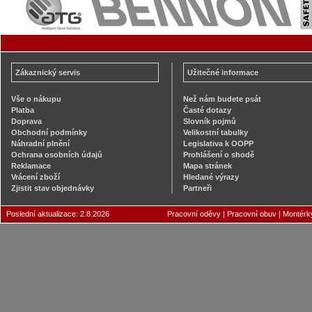
Zákaznický servis
Užitečné informace
Vše o nákupu
Než nám budete psát
Platba
Časté dotazy
Doprava
Slovník pojmů
Obchodní podmínky
Velikostní tabulky
Náhradní plnění
Legislativa k OOPP
Ochrana osobních údajů
Prohlášení o shodě
Reklamace
Mapa stránek
Vrácení zboží
Hledané výrazy
Zjistit stav objednávky
Partneři
Poslední aktualizace: 2.8.2026
Pracovní oděvy
|
Pracovní obuv
|
Montérk