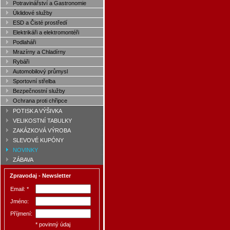
Potravinářství a Gastronomie
Úklidové služby
ESD a Čisté prostředí
Elektrikáři a elektromontéři
Podlaháři
Mrazírny a Chladírny
Rybáři
Automobilový průmysl
Sportovní střelba
Bezpečnostní služby
Ochrana proti chřipce
POTISK A VÝŠIVKA
VELIKOSTNÍ TABULKY
ZAKÁZKOVÁ VÝROBA
SLEVOVÉ KUPÓNY
NOVINKY
ZÁBAVA
Zpravodaj - Newsletter
Email: *
Jméno:
Příjmení:
* povinný údaj