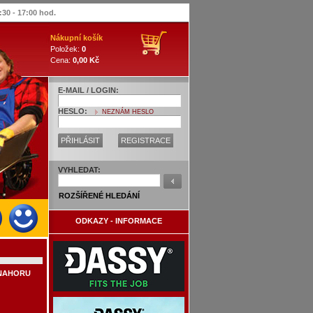
:30 - 17:00 hod.
Nákupní košík
Položek:
0
Cena:
0,00 Kč
E-MAIL / LOGIN:
HESLO:
NEZNÁM HESLO
PŘIHLÁSIT
REGISTRACE
VYHLEDAT:
ROZŠÍŘENÉ HLEDÁNÍ
ODKAZY - INFORMACE
NAHORU