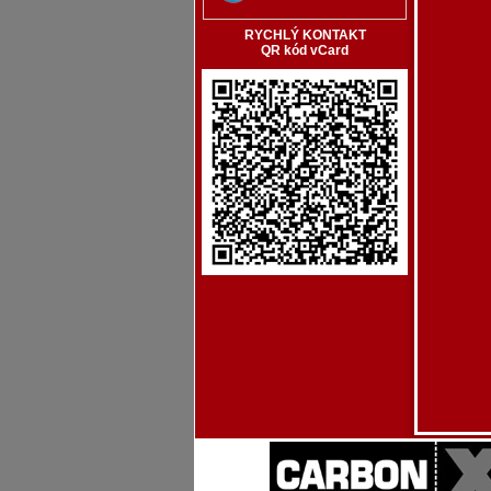
RYCHLÝ KONTAKT
QR kód vCard