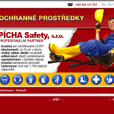
+420 602 127 833
Po - Pá 7
informace - Partneři
ZPĚT