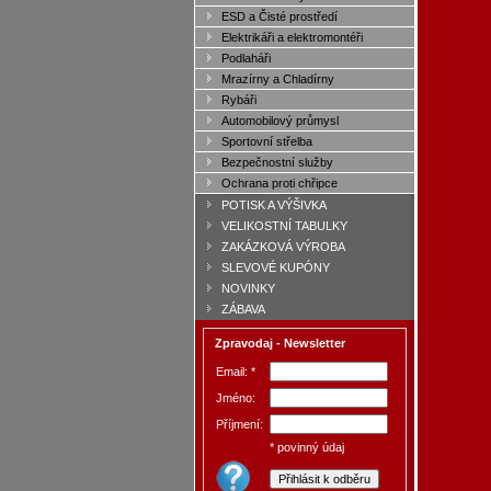
ESD a Čisté prostředí
Elektrikáři a elektromontéři
Podlaháři
Mrazírny a Chladírny
Rybáři
Automobilový průmysl
Sportovní střelba
Bezpečnostní služby
Ochrana proti chřipce
POTISK A VÝŠIVKA
VELIKOSTNÍ TABULKY
ZAKÁZKOVÁ VÝROBA
SLEVOVÉ KUPÓNY
NOVINKY
ZÁBAVA
Zpravodaj - Newsletter
Email: *
Jméno:
Příjmení:
* povinný údaj