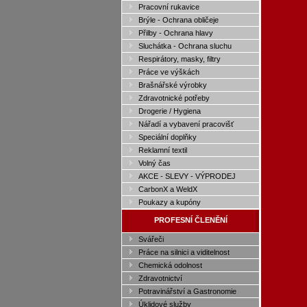
Pracovní rukavice
Brýle - Ochrana obličeje
Přilby - Ochrana hlavy
Sluchátka - Ochrana sluchu
Respirátory, masky, filtry
Práce ve výškách
Brašnářské výrobky
Zdravotnické potřeby
Drogerie / Hygiena
Nářadí a vybavení pracovišť
Speciální doplňky
Reklamní textil
Volný čas
AKCE - SLEVY - VÝPRODEJ
CarbonX a WeldX
Poukazy a kupóny
PROFESNÍ ČLENĚNÍ
Svářeči
Práce na silnici a viditelnost
Chemická odolnost
Zdravotnictví
Potravinářství a Gastronomie
Úklidové služby