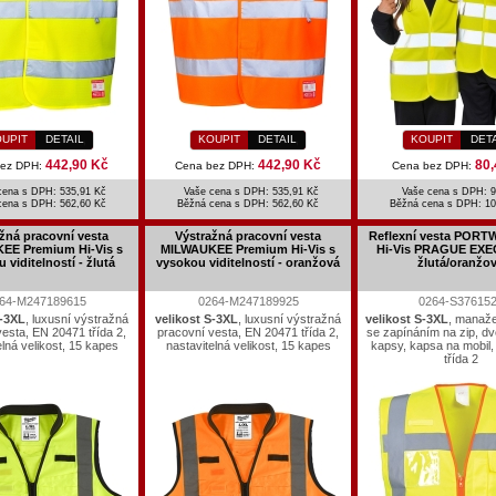
UPIT
DETAIL
KOUPIT
DETAIL
KOUPIT
DET
442,90 Kč
442,90 Kč
80,
bez DPH:
Cena bez DPH:
Cena bez DPH:
cena s DPH: 535,91 Kč
Vaše cena s DPH: 535,91 Kč
Vaše cena s DPH: 9
cena s DPH:
562,60 Kč
Běžná cena s DPH:
562,60 Kč
Běžná cena s DPH:
10
žná pracovní vesta
Výstražná pracovní vesta
Reflexní vesta PORT
EE Premium Hi-Vis s
MILWAUKEE Premium Hi-Vis s
Hi-Vis PRAGUE EXE
 viditelností - žlutá
vysokou viditelností - oranžová
žlutá/oranžo
64-M247189615
0264-M247189925
0264-S37615
S-3XL
, luxusní výstražná
velikost S-3XL
, luxusní výstražná
velikost S-3XL
, manaž
esta, EN 20471 třída 2,
pracovní vesta, EN 20471 třída 2,
se zapínáním na zip, dv
elná velikost, 15 kapes
nastavitelná velikost, 15 kapes
kapsy, kapsa na mobil
třída 2