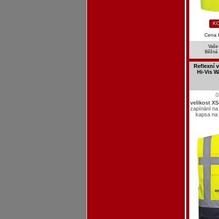
KO
Cena 
Vaše
Běžná
Reflexní
Hi-Vis 
0
velikost X
zapínání na
kapsa na 