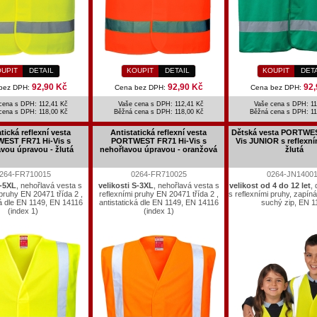
UPIT
DETAIL
KOUPIT
DETAIL
KOUPIT
DET
92,90 Kč
92,90 Kč
92,
bez DPH:
Cena bez DPH:
Cena bez DPH:
cena s DPH: 112,41 Kč
Vaše cena s DPH: 112,41 Kč
Vaše cena s DPH: 11
cena s DPH:
118,00 Kč
Běžná cena s DPH:
118,00 Kč
Běžná cena s DPH:
11
tická reflexní vesta
Antistatická reflexní vesta
Dětská vesta PORTWES
EST FR71 Hi-Vis s
PORTWEST FR71 Hi-Vis s
Vis JUNIOR s reflexní
vou úpravou - žlutá
nehořlavou úpravou - oranžová
žlutá
264-FR710015
0264-FR710025
0264-JN1400
S-5XL
, nehořlavá vesta s
velikosti S-3XL
, nehořlavá vesta s
velikost od 4 do 12 let
,
 pruhy EN 20471 třída 2 ,
reflexními pruhy EN 20471 třída 2 ,
s reflexními pruhy, zapín
ká dle EN 1149, EN 14116
antistatická dle EN 1149, EN 14116
suchý zip, EN 1
(index 1)
(index 1)