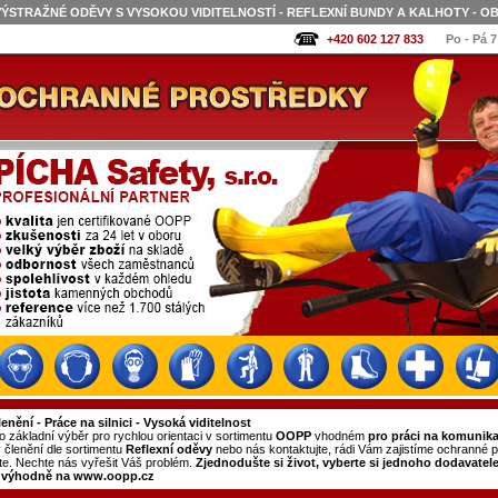
VÝSTRAŽNÉ ODĚVY S VYSOKOU VIDITELNOSTÍ - REFLEXNÍ BUNDY A KALHOTY - OB
+420 602 127 833
Po - Pá 7
lenění - Práce na silnici - Vysoká viditelnost
 základní výběr pro rychlou orientaci v sortimentu
OOPP
vhodném
pro práci na komunika
 členění dle sortimentu
Reflexní oděvy
nebo nás kontaktujte, rádi Vám zajistíme ochranné 
áte. Nechte nás vyřešit Váš problém.
Zjednodušte si život, vyberte si jednoho dodavatele
 výhodně na www.oopp.cz