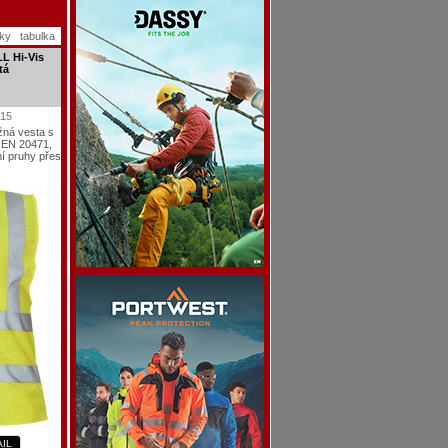
zky
tabulka
L Hi-Vis
tá
015
žná vesta s
e EN 20471,
ní pruhy přes
AIL