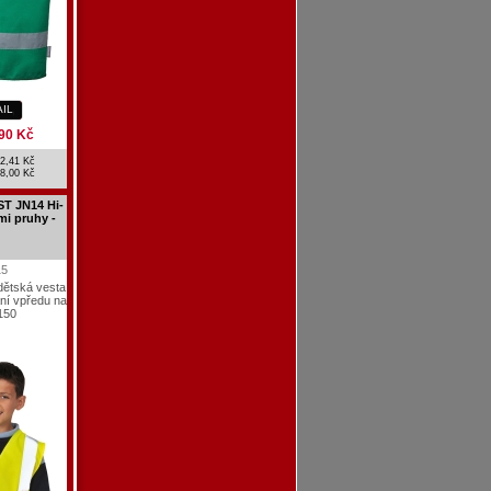
AIL
90 Kč
2,41 Kč
8,00 Kč
T JN14 Hi-
mi pruhy -
15
 dětská vesta
ání vpředu na
150