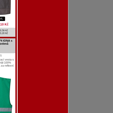
AIL
,10 Kč
0,59 Kč
3,20 Kč
4 IONA s
 zelená
65
vací vesta s
riál 100%
 za reflexní