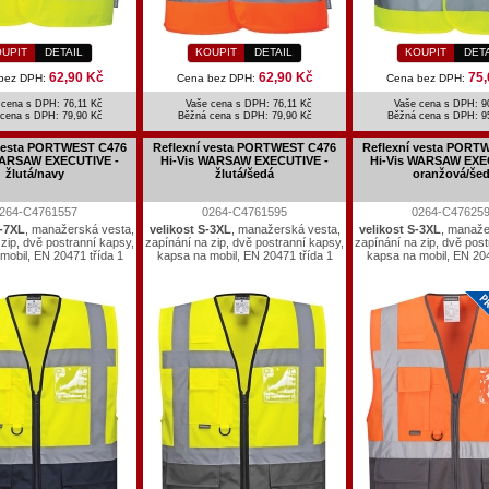
UPIT
DETAIL
KOUPIT
DETAIL
KOUPIT
DET
62,90 Kč
62,90 Kč
75,
bez DPH:
Cena bez DPH:
Cena bez DPH:
 cena s DPH: 76,11 Kč
Vaše cena s DPH: 76,11 Kč
Vaše cena s DPH: 9
 cena s DPH:
79,90 Kč
Běžná cena s DPH:
79,90 Kč
Běžná cena s DPH:
9
 vesta PORTWEST C476
Reflexní vesta PORTWEST C476
Reflexní vesta PORT
WARSAW EXECUTIVE -
Hi-Vis WARSAW EXECUTIVE -
Hi-Vis WARSAW EXE
žlutá/navy
žlutá/šedá
oranžová/še
264-C4761557
0264-C4761595
0264-C47625
S-7XL
, manažerská vesta,
velikost S-3XL
, manažerská vesta,
velikost S-3XL
, manaže
 zip, dvě postranní kapsy,
zapínání na zip, dvě postranní kapsy,
zapínání na zip, dvě post
mobil, EN 20471 třída 1
kapsa na mobil, EN 20471 třída 1
kapsa na mobil, EN 204