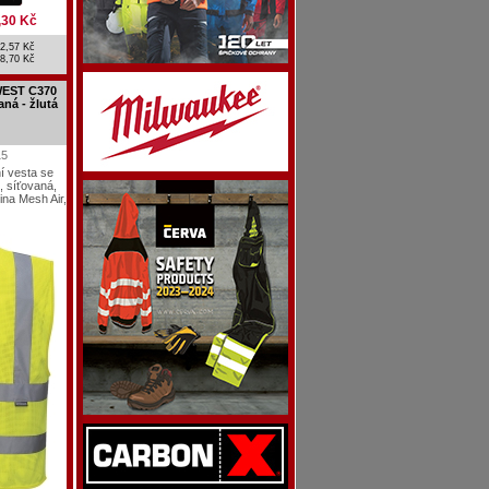
,30 Kč
2,57 Kč
8,70 Kč
WEST C370
ná - žlutá
15
ní vesta se
, síťovaná,
ina Mesh Air,