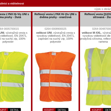
ilnici a viditelnost
výpis s obrá
vesta LYNX Hi-Vis UNI s
Reflexní vesta LYNX Hi-Vis UNI s
Reflexní vesta QUOL
ma pruhy - žlutá
dvěma pruhy - oranžová
síťovaná - žlu
64-0005700015
0264-0008900025
0264-0048700
 UNI
, výstražná vesta s
velikost UNI
, výstražná vesta s
velikost M-XXL
, výstra
iditelností, EN 20471,
vysokou viditelností, EN 20471,
vysokou viditelností dl
í na suchý zip, 100%
zapínání na suchý zip, 100%
prodyšná síťovina, reflex
polyester
polyester
ramena
UPIT
DETAIL
KOUPIT
DETAIL
KOUPIT
DET