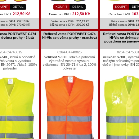
UPIT
DETAIL
KOUPIT
DETAIL
KOUPIT
DET
212,50 Kč
212,50 Kč
103
bez DPH:
Cena bez DPH:
Cena bez DPH:
cena s DPH: 257,13 Kč
Vaše cena s DPH: 257,13 Kč
Vaše cena s DPH: 12
cena s DPH:
270,00 Kč
Běžná cena s DPH:
270,00 Kč
Běžná cena s DPH:
13
 vesta PORTWEST C474
Reflexní vesta PORTWEST C474
Reflexní vesta PORT
e dvěma pruhy - žlutá
Hi-Vis se dvěma pruhy - oranžová
Hi-Vis se dvěma p
pouzdrem na jmenovk
264-C4740015
0264-C4740025
0264-C47500
S-5XL
, lehká a pohodlná
velikost S-5XL
, lehká a pohodlná
velikost S-3XL
, výstra
žná vesta s vysokou
výstražná vesta s vysokou
našitým průhledným po
í, EN 20471 třída 2, 100%
viditelností, EN 20471 třída 2, 100%
vložení jmenovky, EN 20
polyester
polyester