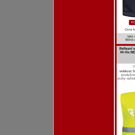
KO
Cena 
Vaše 
Běžná 
Reflexní
Hi-Vis NE
0
velikost 
prodyšnou
pruhy vpřed