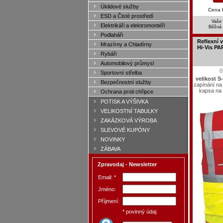
Úklidové služby
Cena 
ESD a Čisté prostředí
Vaše 
Elektrikáři a elektromontéři
Běžná
Podlaháři
Reflexní
Mrazírny a Chladírny
Hi-Vis PA
Rybáři
Automobilový průmysl
0
Sportovní střelba
velikost S
Bezpečnostní služby
zapínání na
kapsa na 
Ochrana proti chřipce
POTISK A VÝŠIVKA
VELIKOSTNÍ TABULKY
ZAKÁZKOVÁ VÝROBA
SLEVOVÉ KUPÓNY
NOVINKY
ZÁBAVA
Zpravodaj - Newsletter
Email: *
Jméno:
Příjmení:
* povinný údaj