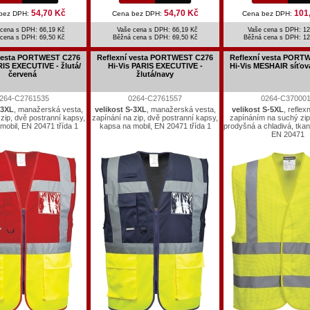
54,70 Kč
54,70 Kč
101
bez DPH:
Cena bez DPH:
Cena bez DPH:
cena s DPH: 66,19 Kč
Vaše cena s DPH: 66,19 Kč
Vaše cena s DPH: 12
 cena s DPH:
69,50 Kč
Běžná cena s DPH:
69,50 Kč
Běžná cena s DPH:
12
 vesta PORTWEST C276
Reflexní vesta PORTWEST C276
Reflexní vesta PORT
RIS EXECUTIVE - žlutá/
Hi-Vis PARIS EXECUTIVE -
Hi-Vis MESHAIR síťova
červená
žlutá/navy
264-C2761535
0264-C2761557
0264-C37000
-3XL
, manažerská vesta,
velikost S-3XL
, manažerská vesta,
velikost S-5XL
, reflex
 zip, dvě postranní kapsy,
zapínání na zip, dvě postranní kapsy,
zapínáním na suchý zip
mobil, EN 20471 třída 1
kapsa na mobil, EN 20471 třída 1
prodyšná a chladivá, tkan
EN 20471