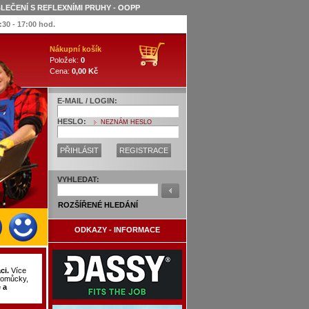
LEČENÍ S REFLEXNÍMI PRUHY - OOPP
:30 - 17:00 hod.
Nákupní košík
Položek:
0
Cena:
0,00 Kč
E-MAIL / LOGIN:
HESLO:
NEZNÁM HESLO
PŘIHLÁSIT
REGISTRACE
VYHLEDAT:
ROZŠÍŘENÉ HLEDÁNÍ
ODKAZY - INFORMACE
ci.
Více
pomůcky,
 a