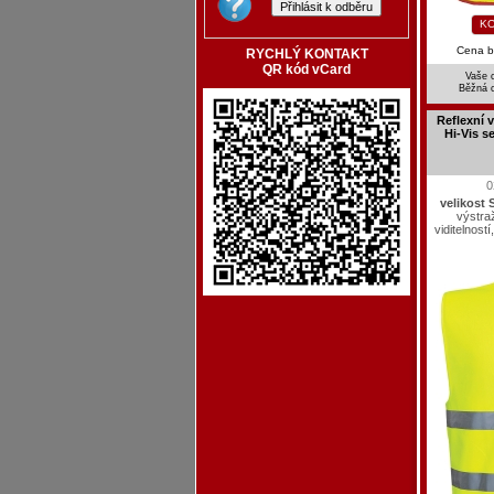
KO
Cena 
RYCHLÝ KONTAKT
QR kód vCard
Vaše 
Běžná 
Reflexní
Hi-Vis s
0
velikost 
výstra
viditelnost