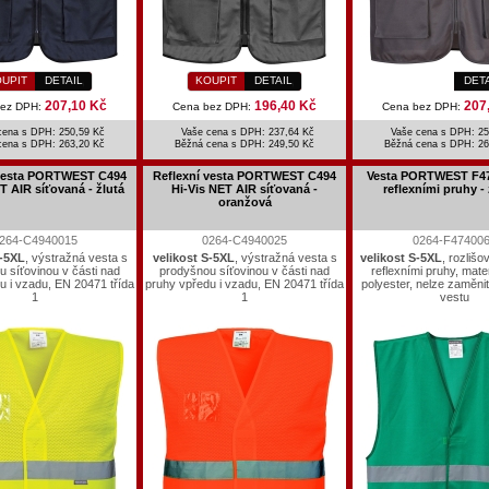
UPIT
DETAIL
KOUPIT
DETAIL
DET
207,10 Kč
196,40 Kč
207
bez DPH:
Cena bez DPH:
Cena bez DPH:
cena s DPH: 250,59 Kč
Vaše cena s DPH: 237,64 Kč
Vaše cena s DPH: 25
cena s DPH:
263,20 Kč
Běžná cena s DPH:
249,50 Kč
Běžná cena s DPH:
26
 vesta PORTWEST C494
Reflexní vesta PORTWEST C494
Vesta PORTWEST F47
T AIR síťovaná - žlutá
Hi-Vis NET AIR síťovaná -
reflexními pruhy -
oranžová
264-C4940015
0264-C4940025
0264-F47400
S-5XL
, výstražná vesta s
velikost S-5XL
, výstražná vesta s
velikost S-5XL
, rozlišo
 síťovinou v části nad
prodyšnou síťovinou v části nad
reflexními pruhy, mate
u i vzadu, EN 20471 třída
pruhy vpředu i vzadu, EN 20471 třída
polyester, nelze zaměnit
1
1
vestu