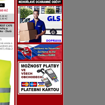
AIL
,60 Kč
5,36 Kč
1,60 Kč
WEST C475
ruhy a
u - žlutá
15
žná vesta s
uzdrem pro
471 třída 2