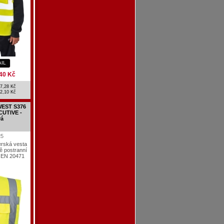
AIL
40 Kč
7,28 Kč
2,10 Kč
WEST S376
CUTIVE -
vá
25
erská vesta
ě postranní
, EN 20471