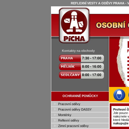
REFLEXNÍ VESTY A ODĚVY PRAHA - 
Kontakty na obchody
OCHRANNÉ POMŮCKY
Pracovní oděvy
Pracovní oděvy DASSY
Profesní č
Jde pouze o
Montérky
naleznete v
které hled
Reflexní oděvy
nakupujte
Zimní pracovní oděvy