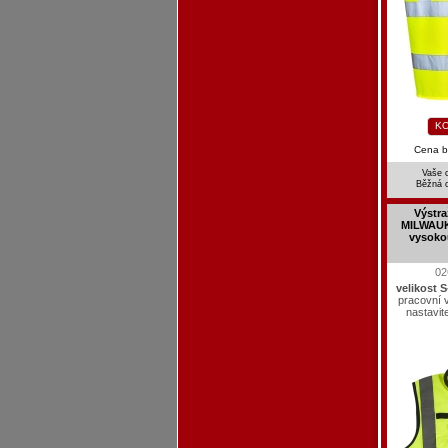
KO
Cena 
Vaše 
Běžná 
Výstra
MILWAUK
vysokou
02
velikost 
pracovní v
nastavit