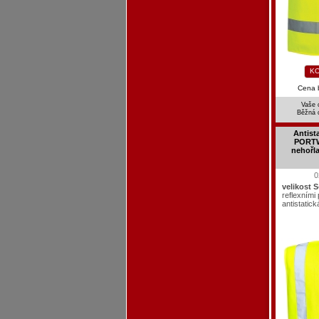
KO
Cena 
Vaše 
Běžná 
Antista
PORTW
nehořla
0
velikost 
reflexními
antistatic