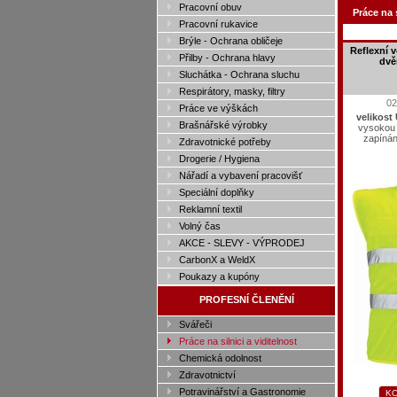
Pracovní obuv
Práce na s
Pracovní rukavice
Brýle - Ochrana obličeje
Reflexní 
Přilby - Ochrana hlavy
dvě
Sluchátka - Ochrana sluchu
Respirátory, masky, filtry
02
Práce ve výškách
velikost
Brašnářské výrobky
vysokou v
zapínán
Zdravotnické potřeby
Drogerie / Hygiena
Nářadí a vybavení pracovišť
Speciální doplňky
Reklamní textil
Volný čas
AKCE - SLEVY - VÝPRODEJ
CarbonX a WeldX
Poukazy a kupóny
PROFESNÍ ČLENĚNÍ
Svářeči
Práce na silnici a viditelnost
Chemická odolnost
Zdravotnictví
Potravinářství a Gastronomie
KO