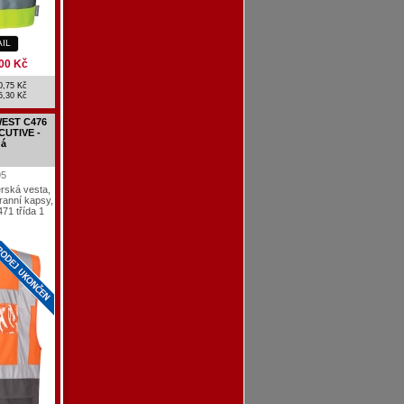
AIL
00 Kč
0,75 Kč
5,30 Kč
WEST C476
CUTIVE -
dá
95
rská vesta,
ranní kapsy,
71 třída 1