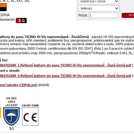
S, M, L, XL, XXL, 3XL
CERVA
Počet:
KO
Standardní
kalhoty do pasu TICINO Hi-Vis nepromokavé - žlutá/černá
- pánské HI-VIS nepromokavé 
 pruhy pod koleny, střih standard, podlepené švy, paropropustné, polohovatelný pas ke staže
 konce nohavic mají nastavitelný rozparek na zip, zesílená oblast kolen a sedu, 100% polyes
osem polyuretanu 300D Oxford, certifikováno dle EN ISO 20471 třída 1 po 5 pracích cyklec
2
odolnost proti průniku vody 2000 mm, paropropustnost 2000g/m
/24hodin, velikosti S,M,L,XL
 list:
064701599_1 Reflexní kalhoty do pasu TICINO Hi-Vis nepromokavé - žlutá-černá.pdf
(
ení o shodě:
064701599_3 Reflexní kalhoty do pasu TICINO Hi-Vis nepromokavé - žlutá-černá.pdf
(
ostní tabulky-CERVA.pdf
(842kB)
3,1