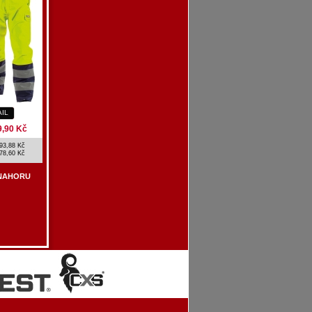
AIL
9,90 Kč
93,88 Kč
78,60 Kč
NAHORU