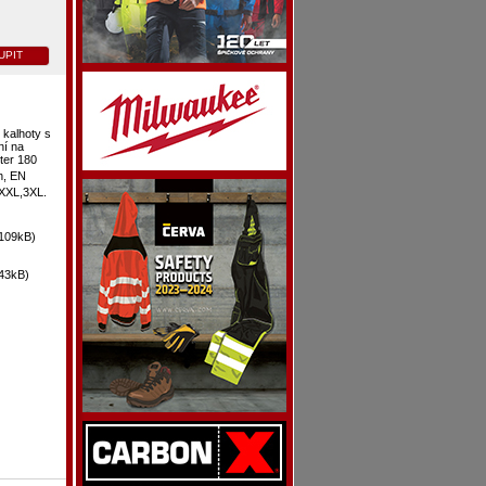
UPIT
kalhoty s
ní na
ter 180
h, EN
,XXL,3XL.
109kB)
43kB)