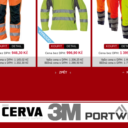
UPIT
DETAIL
KOUPIT
DETAIL
KOUPIT
DET
946,30 Kč
996,90 Kč
1 39
bez DPH:
Cena bez DPH:
Cena bez DPH:
ena s DPH: 1 145,02 Kč
Vaše cena s DPH: 1 206,25 Kč
Vaše cena s DPH: 1 6
ena s DPH:
1 202,30 Kč
Běžná cena s DPH:
1 266,50 Kč
Běžná cena s DPH:
1 7
ZPĚT