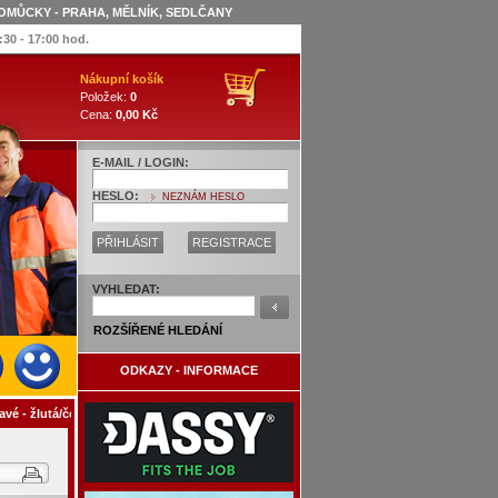
OMŮCKY - PRAHA, MĚLNÍK, SEDLČANY
:30 - 17:00 hod.
Nákupní košík
Položek:
0
Cena:
0,00 Kč
E-MAIL / LOGIN:
HESLO:
NEZNÁM HESLO
PŘIHLÁSIT
REGISTRACE
VYHLEDAT:
ROZŠÍŘENÉ HLEDÁNÍ
ODKAZY - INFORMACE
vé - žlutá/černá