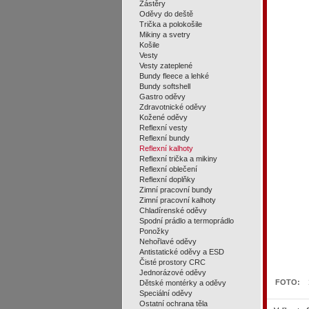
Zástěry
Oděvy do deště
Trička a polokošile
Mikiny a svetry
Košile
Vesty
Vesty zateplené
Bundy fleece a lehké
Bundy softshell
Gastro oděvy
Zdravotnické oděvy
Kožené oděvy
Reflexní vesty
Reflexní bundy
Reflexní kalhoty
Reflexní trička a mikiny
Reflexní oblečení
Reflexní doplňky
Zimní pracovní bundy
Zimní pracovní kalhoty
Chladírenské oděvy
Spodní prádlo a termoprádlo
Ponožky
Nehořlavé oděvy
Antistatické oděvy a ESD
Čisté prostory CRC
Jednorázové oděvy
FOTO:
Dětské montérky a oděvy
Speciální oděvy
Ostatní ochrana těla