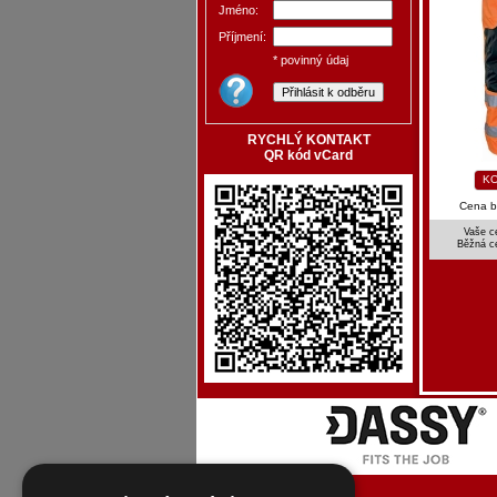
Jméno:
Příjmení:
* povinný údaj
RYCHLÝ KONTAKT
QR kód vCard
KO
Cena 
Vaše c
Běžná c