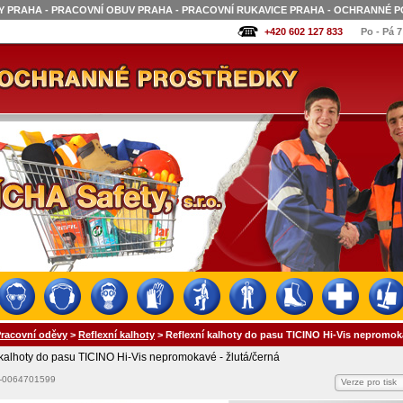
 PRAHA - PRACOVNÍ OBUV PRAHA - PRACOVNÍ RUKAVICE PRAHA - OCHRANNÉ P
+420 602 127 833
Po - Pá 7
racovní oděvy
>
Reflexní kalhoty
>
Reflexní kalhoty do pasu TICINO Hi-Vis nepromoka
 kalhoty do pasu TICINO Hi-Vis nepromokavé - žlutá/černá
6-0064701599
Verze pro tisk