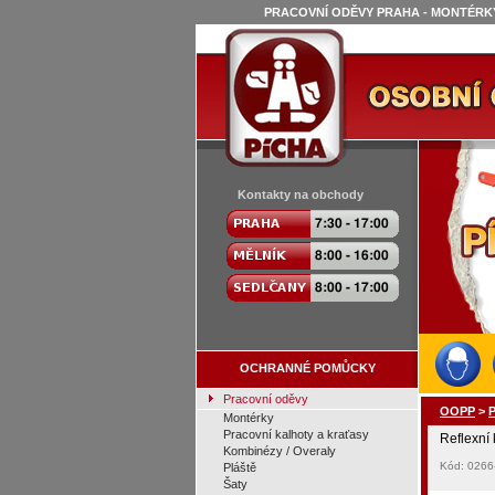
PRACOVNÍ ODĚVY PRAHA - MONTÉRKY
Kontakty na obchody
OCHRANNÉ POMŮCKY
Pracovní oděvy
OOPP
>
P
Montérky
Pracovní kalhoty a kraťasy
Reflexní
Kombinézy / Overaly
Kód: 026
Pláště
Šaty