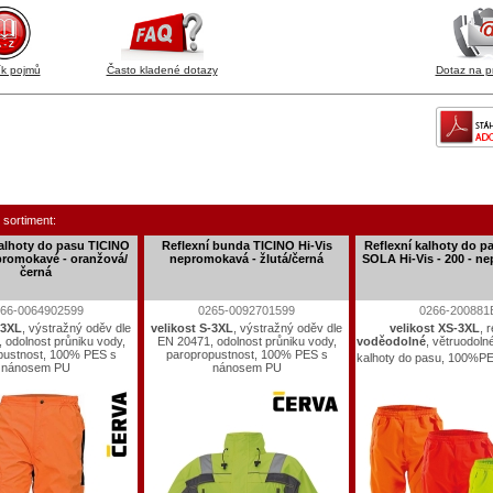
ík pojmů
Často kladené dotazy
Dotaz na p
 sortiment:
kalhoty do pasu TICINO
Reflexní bunda TICINO Hi-Vis
Reflexní kalhoty do 
promokavé - oranžová/
nepromokavá - žlutá/černá
SOLA Hi-Vis - 200 - n
černá
66-0064902599
0265-0092701599
0266-200881
-3XL
, výstražný oděv dle
velikost S-3XL
, výstražný oděv dle
velikost XS-3XL
, 
 odolnost průniku vody,
EN 20471, odolnost průniku vody,
voděodolné
, větruodoln
pustnost, 100% PES s
paropropustnost, 100% PES s
kalhoty do pasu, 100%P
nánosem PU
nánosem PU