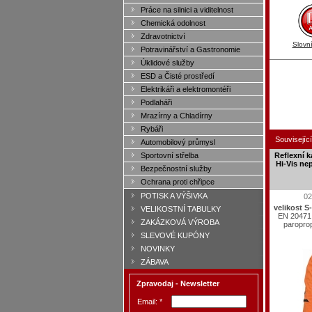
Práce na silnici a viditelnost
Chemická odolnost
Zdravotnictví
Slovn
Potravinářství a Gastronomie
Úklidové služby
ESD a Čisté prostředí
Elektrikáři a elektromontéři
Podlaháři
Mrazírny a Chladírny
Rybáři
Související
Automobilový průmysl
Sportovní střelba
Reflexní 
Hi-Vis ne
Bezpečnostní služby
Ochrana proti chřipce
POTISK A VÝŠIVKA
02
velikost S
VELIKOSTNÍ TABULKY
EN 20471,
ZAKÁZKOVÁ VÝROBA
paropro
SLEVOVÉ KUPÓNY
NOVINKY
ZÁBAVA
Zpravodaj - Newsletter
Email: *