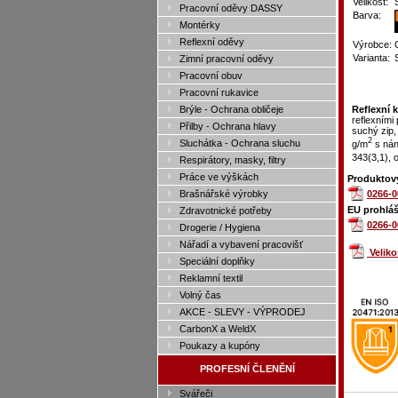
Velikost:
Pracovní oděvy DASSY
Barva:
Montérky
Reflexní oděvy
Výrobce:
Varianta:
Zimní pracovní oděvy
Pracovní obuv
Pracovní rukavice
Brýle - Ochrana obličeje
Reflexní 
reflexními
Přilby - Ochrana hlavy
suchý zip,
2
Sluchátka - Ochrana sluchu
g/m
s nán
343(3,1), 
Respirátory, masky, filtry
Práce ve výškách
Produktový
Brašnářské výrobky
0266-0
EU prohláš
Zdravotnické potřeby
0266-0
Drogerie / Hygiena
Nářadí a vybavení pracovišť
Velik
Speciální doplňky
Reklamní textil
Volný čas
AKCE - SLEVY - VÝPRODEJ
CarbonX a WeldX
Poukazy a kupóny
PROFESNÍ ČLENĚNÍ
Svářeči