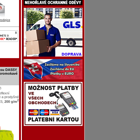
rodejce
pasu DASSY
epromokavé
B
reflexní
é a prodyšné
2
ES,
200 g/m