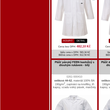
KOUPIT
DETAIL
482,10 Kč
Cena bez DPH:
Cen
Vaše cena s DPH: 583,34 Kč
Va
Běžná cena s DPH:
612,50 Kč
Běž
Plášť pánský FERN bavlněný s
Plášť 
dlouhým rukávem - bílý
dl
0261-000410
velikost 44-62
, materiál 100% BA
veliko
2
190g/m
, zapínání na knoflíky, tři
190g/
kapsy, vzadu volný pásek, manžety
kapsy, 