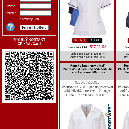
Jméno:
Příjmení:
* povinný údaj
RYCHLÝ KONTAKT
KOUPIT
DETAIL
QR kód vCard
517,90 Kč
Cena bez DPH:
Cen
Vaše cena s DPH: 626,66 Kč
Va
Běžná cena s DPH:
658,00 Kč
Běž
Pánský bavlněný plášť
Pán
PORTWEST C851 STANDARD se
PORTW
třemi kapsami 305 - bílá
tř
0231-C85100010
velikost XXS-3XL
, pánský pracovní
veliko
plášť dlouhým rukávem, 3 našité
plášť 
2
kapsy, 100% bavlna, 305 g/m
kapsy, 