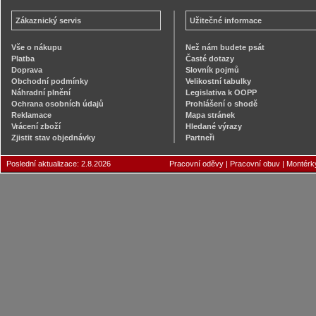
Zákaznický servis
Užitečné informace
Vše o nákupu
Než nám budete psát
Platba
Časté dotazy
Doprava
Slovník pojmů
Obchodní podmínky
Velikostní tabulky
Náhradní plnění
Legislativa k OOPP
Ochrana osobních údajů
Prohlášení o shodě
Reklamace
Mapa stránek
Vrácení zboží
Hledané výrazy
Zjistit stav objednávky
Partneři
Poslední aktualizace: 2.8.2026
Pracovní oděvy
|
Pracovní obuv
|
Montérk