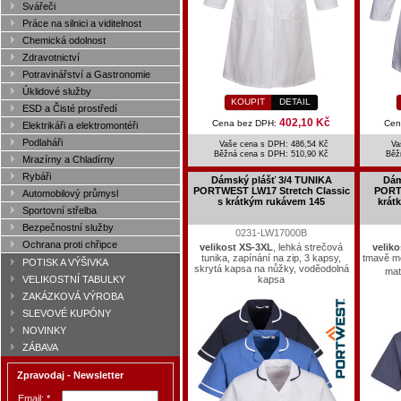
Svářeči
Práce na silnici a viditelnost
Chemická odolnost
Zdravotnictví
Potravinářství a Gastronomie
Úklidové služby
KOUPIT
DETAIL
ESD a Čisté prostředí
402,10 Kč
Cena bez DPH:
Cen
Elektrikáři a elektromontéři
Podlaháři
Vaše cena s DPH: 486,54 Kč
Va
Běžná cena s DPH:
510,90 Kč
Běž
Mrazírny a Chladírny
Rybáři
Dámský plášť 3/4 TUNIKA
Dám
PORTWEST LW17 Stretch Classic
PORT
Automobilový průmysl
s krátkým rukávem 145
krát
Sportovní střelba
Bezpečnostní služby
0231-LW17000B
Ochrana proti chřipce
velikost XS-3XL
, lehká strečová
velik
tunika, zapínání na zip, 3 kapsy,
tmavě mo
POTISK A VÝŠIVKA
skrytá kapsa na nůžky, voděodolná
mat
VELIKOSTNÍ TABULKY
kapsa
ZAKÁZKOVÁ VÝROBA
SLEVOVÉ KUPÓNY
NOVINKY
ZÁBAVA
Zpravodaj - Newsletter
Email: *