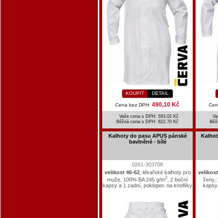
KOUPIT
DETAIL
490,10 Kč
Cena bez DPH:
Cen
Vaše cena s DPH: 593,02 Kč
Va
Běžná cena s DPH:
622,70 Kč
Běž
Kalhoty do pasu APUS pánské
Kalho
bavlněné - bílé
0261-303708
velikost 46-62
, lékařské kalhoty pro
velikost
2
muže, 100% BA 245 g/m
, 2 boční
ženy,
kapsy a 1 zadní, poklopec na knoflíky
kapsy 