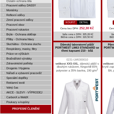
Ostatní ochrana těla
Pracovní oděvy DASSY
Montérky
Reflexní oděvy
Zimní pracovní oděvy
KOUPIT
DETAIL
Pracovní obuv
252,30 Kč
Cena bez DPH:
Cen
Pracovní rukavice
Brýle - Ochrana obličeje
Vaše cena s DPH: 305,28 Kč
Va
Běžná cena s DPH:
320,50 Kč
Běž
Přilby - Ochrana hlavy
Sluchátka - Ochrana sluchu
Dámský laboratorní plášť
Páns
PORTWEST LW63 STANDARD se
PORTWE
Respirátory, masky, filtry
třemi kapsami 210 - bílá
Práce ve výškách
Brašnářské výrobky
0231-LW6300010
Zdravotnické potřeby
velikost XXS-XXL
, dámský plášť s
velikos
dlouhým rukávem, Kingsmill 65%
kryté za
Drogerie / Hygiena
2
polyester a 35% bavlna, 190 g/m
BA, 
Nářadí a vybavení pracovišť
Speciální doplňky
Reklamní textil
Volný čas
AKCE - SLEVY - VÝPRODEJ
CarbonX a WeldX
Poukazy a kupóny
PROFESNÍ ČLENĚNÍ