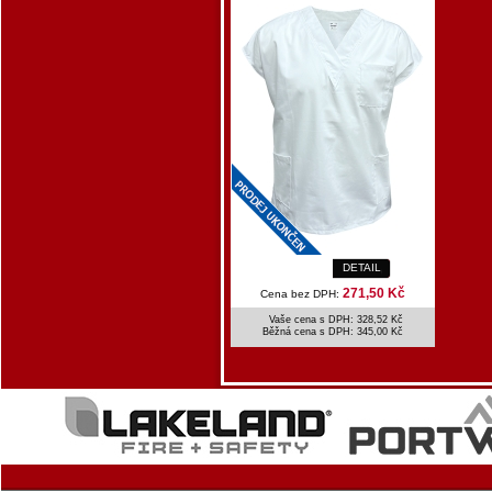
DETAIL
271,50 Kč
Cena bez DPH:
Vaše cena s DPH: 328,52 Kč
Běžná cena s DPH:
345,00 Kč