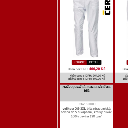
KOUPIT
DETAIL
466,20 Kč
Cena bez DPH:
Cen
Vaše cena s DPH: 564,10 Kč
Va
Běžná cena s DPH:
592,30 Kč
Běž
Oděv operační - halena lékařská
bílá
0262-KO009
velikost XS-3XL
bílá zdravotnická
halena do V s kapsami, krátký rukáv,
2
100% bavlna 190 g/m