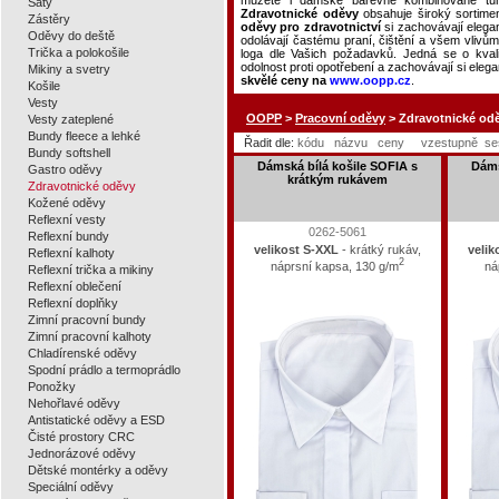
můžete i dámské barevně kombinované tun
Šaty
Zdravotnické oděvy
obsahuje široký sortime
Zástěry
oděvy pro zdravotnictví
si zachovávají elega
Oděvy do deště
odolávají častému praní, čištění a všem vlivů
Trička a polokošile
loga dle Vašich požadavků. Jedná se o kval
odolnost proti opotřebení a zachovávají si eleg
Mikiny a svetry
skvělé ceny na
www.oopp.cz
.
Košile
Vesty
OOPP
>
Pracovní oděvy
> Zdravotnické od
Vesty zateplené
Bundy fleece a lehké
Řadit dle:
kódu
názvu
ceny
vzestupně
se
Bundy softshell
Dámská bílá košile SOFIA s
Dáms
Gastro oděvy
krátkým rukávem
Zdravotnické oděvy
Kožené oděvy
Reflexní vesty
0262-5061
Reflexní bundy
velikost S-XXL
- krátký rukáv,
velik
Reflexní kalhoty
2
náprsní kapsa, 130 g/m
ná
Reflexní trička a mikiny
Reflexní oblečení
Reflexní doplňky
Zimní pracovní bundy
Zimní pracovní kalhoty
Chladírenské oděvy
Spodní prádlo a termoprádlo
Ponožky
Nehořlavé oděvy
Antistatické oděvy a ESD
Čisté prostory CRC
Jednorázové oděvy
Dětské montérky a oděvy
Speciální oděvy