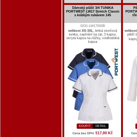
Dámský plášť 3/4 TUNIKA
Pá
PORTWEST LW17 Stretch Classic
PORTW
s krátkým rukávem 145
tř
0231-LW17000B
velikost XS-3XL
, lehká strečová
velikos
tunika, zapínání na zip, 3 kapsy,
plášť 
skrytá kapsa na nůžky, voděodolná
kapsy
kapsa
KOUPIT
DETAIL
517,90 Kč
Cena bez DPH:
Cen