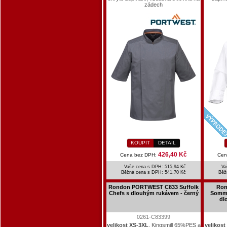
zádech
KOUPIT
DETAIL
426,40 Kč
Cena bez DPH:
Cen
Vaše cena s DPH: 515,94 Kč
Va
Běžná cena s DPH:
541,70 Kč
Běž
Rondon PORTWEST C833 Suffolk
Ron
Chefs s dlouhým rukávem - černý
Somme
dl
0261-C83399
velikost XS-3XL
, Kingsmill 65%PES a
velikost