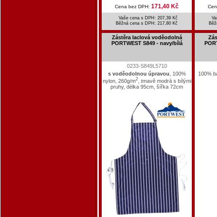
171,40 Kč
Cena bez DPH:
Cen
Vaše cena s DPH: 207,39 Kč
Va
Běžná cena s DPH:
217,80 Kč
Běž
Zástěra laclová voděodolná
Zás
PORTWEST S849 - navy/bílá
PORT
0233-S849L5710
s voděodolnou úpravou
, 100%
100% ba
2
nylon, 260g/m
, tmavě modrá s bílými
pruhy, délka 95cm, šířka 72cm