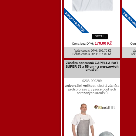
DETAIL
170,00 Kč
Cena bez DPH:
Cen
Vaše cena s DPH: 205,70 Kč
Va
Běžná cena s DPH:
216,00 Kč
Běž
Zástěra ochranná CAPELLA BÁT
SUPER 75 x 55 cm - z nerezových
kroužků
0233-000299
univerzální velikost
, dlouhá zástěra
proti prořezu z vysoce odolných
nerezových kroužků