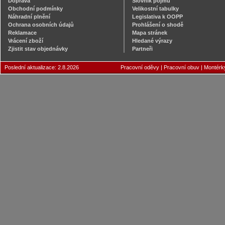
Doprava
Slovník pojmů
Obchodní podmínky
Velikostní tabulky
Náhradní plnění
Legislativa k OOPP
Ochrana osobních údajů
Prohlášení o shodě
Reklamace
Mapa stránek
Vrácení zboží
Hledané výrazy
Zjistit stav objednávky
Partneři
Poslední aktualizace: 2.8.2026
Pracovní oděvy
|
Pracovní obuv
|
Montérk