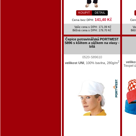
KOUPIT
DETAIL
141,40 Kč
Cena bez DPH:
Cen
Vaše cena s DPH: 171,09 Kč
Va
Běžná cena s DPH:
179,70 Kč
Běž
Čepice potravinářská PORTWEST
S896 s kšiltem a váčkem na vlasy -
bílá
0520-S89610
2
veliko
velikost UNI
, 100% bavlna, 280g/m
Texpel 