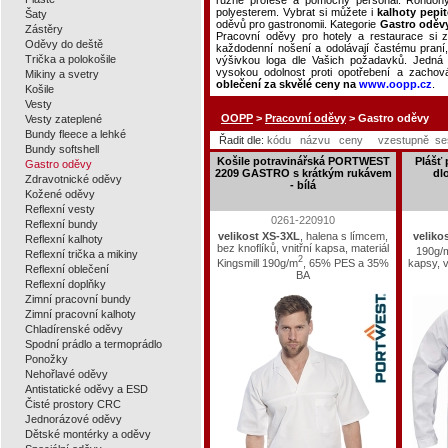
různé profese a pomocný personál. Rondony
polyesterem. Vybrat si můžete i
kalhoty pepi
Šaty
oděvů pro gastronomii. Kategorie
Gastro oděv
Zástěry
Pracovní oděvy pro hotely a restaurace si za
Oděvy do deště
každodenní nošení a odolávají častému praní
Trička a polokošile
výšivkou loga dle Vašich požadavků. Jedná 
vysokou odolnost proti opotřebení a zachová
Mikiny a svetry
oblečení za skvělé ceny na
www.oopp.cz
.
Košile
Vesty
OOPP
>
Pracovní oděvy
> Gastro oděvy
Vesty zateplené
Bundy fleece a lehké
Řadit dle:
kódu
názvu
ceny
vzestupně
se
Bundy softshell
Košile potravinářská PORTWEST
Plášť
Gastro oděvy
2209 GASTRO s krátkým rukávem
dl
Zdravotnické oděvy
- bílá
Kožené oděvy
Reflexní vesty
0261-220910
Reflexní bundy
velikost XS-3XL
, halena s límcem,
veliko
Reflexní kalhoty
bez knoflíků, vnitřní kapsa, materiál
190g/
Reflexní trička a mikiny
2
Kingsmill 190g/m
, 65% PES a 35%
kapsy, 
Reflexní oblečení
BA
Reflexní doplňky
Zimní pracovní bundy
Zimní pracovní kalhoty
Chladírenské oděvy
Spodní prádlo a termoprádlo
Ponožky
Nehořlavé oděvy
Antistatické oděvy a ESD
Čisté prostory CRC
Jednorázové oděvy
Dětské montérky a oděvy