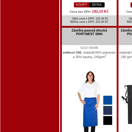
KOUPIT
DETAIL
182,10 Kč
Cena bez DPH:
Cen
Vaše cena s DPH: 220,34 Kč
Va
Běžná cena s DPH:
231,40 Kč
Běž
Zástěra pasová dlouhá
Zástěr
PORTWEST S894
PO
0233-S894B
velikost UNI
, materiál 65% polyester
materiál
2
a 35% bavlna, 245g/m
190 g/