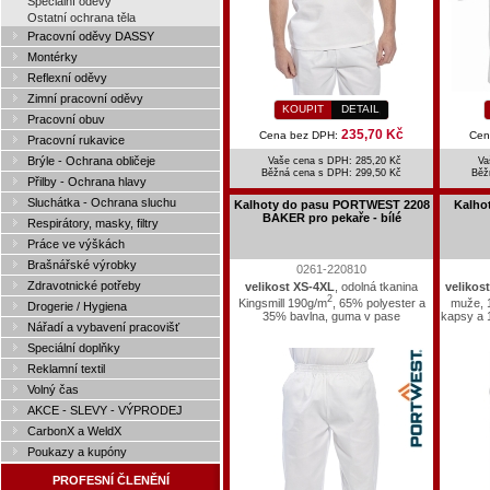
Speciální oděvy
Ostatní ochrana těla
Pracovní oděvy DASSY
Montérky
Reflexní oděvy
Zimní pracovní oděvy
KOUPIT
DETAIL
Pracovní obuv
235,70 Kč
Cena bez DPH:
Cen
Pracovní rukavice
Brýle - Ochrana obličeje
Vaše cena s DPH: 285,20 Kč
Va
Běžná cena s DPH:
299,50 Kč
Běž
Přilby - Ochrana hlavy
Sluchátka - Ochrana sluchu
Kalhoty do pasu PORTWEST 2208
Kalho
BAKER pro pekaře - bílé
Respirátory, masky, filtry
Práce ve výškách
Brašnářské výrobky
0261-220810
Zdravotnické potřeby
velikost XS-4XL
, odolná tkanina
velikost
2
Kingsmill 190g/m
, 65% polyester a
muže, 
Drogerie / Hygiena
35% bavlna, guma v pase
kapsy a 1
Nářadí a vybavení pracovišť
Speciální doplňky
Reklamní textil
Volný čas
AKCE - SLEVY - VÝPRODEJ
CarbonX a WeldX
Poukazy a kupóny
PROFESNÍ ČLENĚNÍ