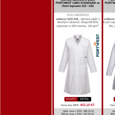
PORTWEST LW63 STANDARD se
PORTWE
třemi kapsami 210 - bílá
0231-LW6300010
velikost XXS-XXL
, dámský plášť s
velikos
dlouhým rukávem, Kingsmill 65%
kryté za
2
polyester a 35% bavlna, 190 g/m
BA, 
KOUPIT
DETAIL
402,10 Kč
Cena bez DPH:
Cen
Vaše cena s DPH: 486,54 Kč
Va
Běžná cena s DPH:
510,90 Kč
Běž