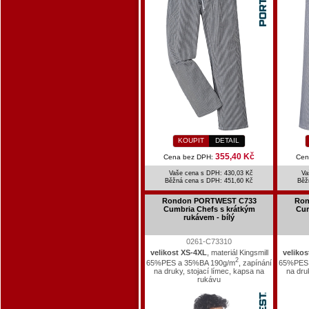
KOUPIT
DETAIL
355,40 Kč
Cena bez DPH:
Cen
Vaše cena s DPH: 430,03 Kč
Va
Běžná cena s DPH:
451,60 Kč
Běž
Rondon PORTWEST C733
Ron
Cumbria Chefs s krátkým
Cum
rukávem - bílý
0261-C73310
velikost XS-4XL
, materiál Kingsmill
velikos
2
65%PES a 35%BA 190g/m
, zapínání
65%PES 
na druky, stojací límec, kapsa na
na dru
rukávu