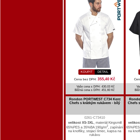
KOUPIT
DETAIL
355,40 Kč
Cena bez DPH:
Cen
Vaše cena s DPH: 430,03 Kč
Va
Běžná cena s DPH:
451,60 Kč
Běž
Rondon PORTWEST C734 Kent
Rondo
Chefs s krátkým rukávem - bílý
Chefs s
0261-C73410
velikost XS-3XL
, materiál Kingsmill
velikos
2
65%PES a 35%BA 190g/m
, zapínání
65%PES 
na knoflíky, stojací límec, kapsa na
na knofl
rukávu