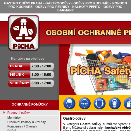
GASTRO ODĚVY PRAHA - GASTROODĚVY - ODĚVY PRO KUCHAŘE - RONDON
PRO KUCHAŘE - ODĚVY PRO ŘEZNÍKY - KALHOTY PEPITO - ODĚVY PRO
BARMANY
Kontakty na obchody
OCHRANNÉ POMŮCKY
Pracovní oděvy
Montérky
Gastro oděvy
Pracovní kalhoty a kraťasy
V kategorii
Gastro oděvy
si můžete vybrat z
Kombinézy / Overaly
firem. Můžete si vybrat nejen
kuchařské obleče
Pláště