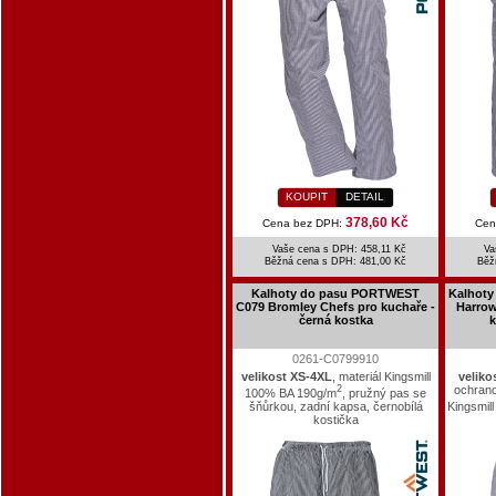
KOUPIT
DETAIL
378,60 Kč
Cena bez DPH:
Cen
Vaše cena s DPH: 458,11 Kč
Va
Běžná cena s DPH:
481,00 Kč
Běž
Kalhoty do pasu PORTWEST
Kalhot
C079 Bromley Chefs pro kuchaře -
Harrow
černá kostka
k
0261-C0799910
velikost XS-4XL
, materiál Kingsmill
veliko
2
ochranou
100% BA 190g/m
, pružný pas se
šňůrkou, zadní kapsa, černobílá
Kingsmil
kostička