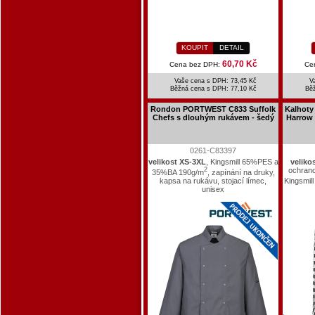
KOUPIT
DETAIL
60,70 Kč
Cena bez DPH:
Ce
Vaše cena s DPH: 73,45 Kč
V
Běžná cena s DPH:
77,10 Kč
Bě
Rondon PORTWEST C833 Suffolk
Kalhot
Chefs s dlouhým rukávem - šedý
Harrow 
0261-C83397
velikost XS-3XL
, Kingsmill 65%PES a
veliko
2
ochranou
35%BA 190g/m
, zapínání na druky,
kapsa na rukávu, stojací límec,
Kingsmil
unisex