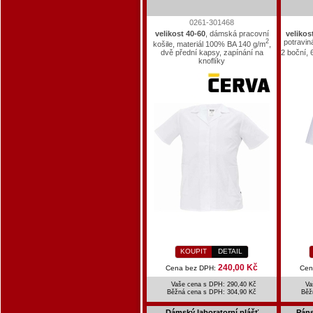
0261-301468
velikost 40-60
, dámská pracovní
velikos
2
potraviná
košile, materiál 100% BA 140 g/m
,
dvě přední kapsy, zapínání na
2 boční,
knoflíky
KOUPIT
DETAIL
240,00 Kč
Cena bez DPH:
Cen
Vaše cena s DPH: 290,40 Kč
Va
Běžná cena s DPH:
304,90 Kč
Běž
Dámský laboratorní plášť
Páns