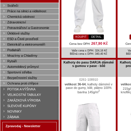
Svářeči
Práce na silnici a viditelnost
Chemická odolnost
Zdravotnictví
Potravinářství a Gastronomie
Úklidové služby
KOUPIT
DETAIL
ESD a Čisté prostředí
267,90 Kč
Cena bez DPH:
Cen
Elektrikáři a elektromontéři
Podlaháři
Vaše cena s DPH: 324,16 Kč
Va
Běžná cena s DPH:
340,40 Kč
Běž
Mrazírny a Chladírny
Rybáři
Kalhoty do pasu DARJA dámské
Kalhot
s gumou v pase - bílé
pro
Automobilový průmysl
Sportovní střelba
Bezpečnostní služby
0261-108910
Ochrana proti chřipce
velikost 36-64
, kalhoty dámské v
veliko
pase do gumy, bílé, plátno 100%
215g
POTISK A VÝŠIVKA
2
bavlna 145g/m
knoflík
VELIKOSTNÍ TABULKY
ZAKÁZKOVÁ VÝROBA
SLEVOVÉ KUPÓNY
NOVINKY
ZÁBAVA
Zpravodaj - Newsletter