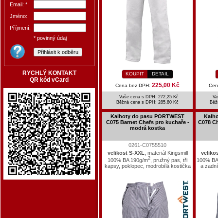
Email: *
Jméno:
Příjmení:
* povinný údaj
RYCHLÝ KONTAKT
KOUPIT
DETAIL
QR kód vCard
225,00 Kč
Cena bez DPH:
Cen
Vaše cena s DPH: 272,25 Kč
Va
Běžná cena s DPH:
285,80 Kč
Běž
Kalhoty do pasu PORTWEST
Kalh
C075 Barnet Chefs pro kuchaře -
C078 Ch
modrá kostka
0261-C0755510
velikost S-XXL
, materiál Kingsmill
veliko
2
100% BA 190g/m
, pružný pas, tři
100% BA
kapsy, poklopec, modrobílá kostička
a zadní