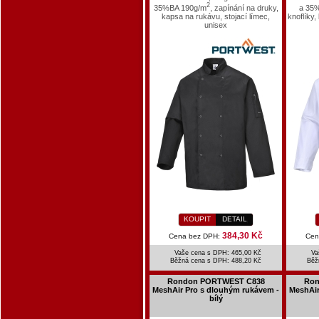
2
35%BA 190g/m
, zapínání na druky,
a 35
kapsa na rukávu, stojací límec,
knoflíky
unisex
KOUPIT
DETAIL
384,30 Kč
Cena bez DPH:
Cen
Vaše cena s DPH: 465,00 Kč
Va
Běžná cena s DPH:
488,20 Kč
Běž
Rondon PORTWEST C838
Ron
MeshAir Pro s dlouhým rukávem -
MeshAir
bílý