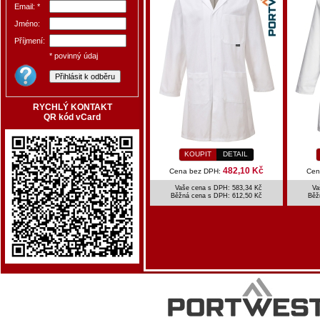
Email: *
Jméno:
Příjmení:
* povinný údaj
RYCHLÝ KONTAKT
QR kód vCard
KOUPIT
DETAIL
482,10 Kč
Cena bez DPH:
Cen
Vaše cena s DPH: 583,34 Kč
Va
Běžná cena s DPH:
612,50 Kč
Běž