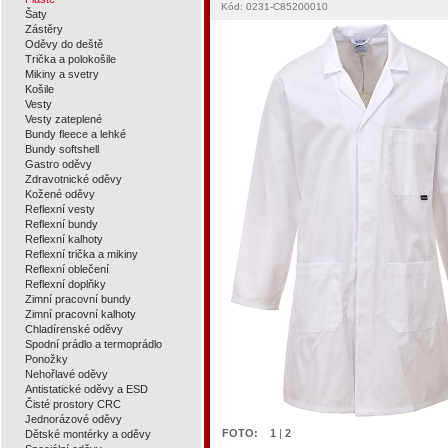
Kód: 0231-C85200010
Šaty
Zástěry
Oděvy do deště
Trička a polokošile
Mikiny a svetry
Košile
Vesty
Vesty zateplené
Bundy fleece a lehké
Bundy softshell
Gastro oděvy
Zdravotnické oděvy
Kožené oděvy
Reflexní vesty
Reflexní bundy
Reflexní kalhoty
Reflexní trička a mikiny
Reflexní oblečení
Reflexní doplňky
Zimní pracovní bundy
Zimní pracovní kalhoty
Chladírenské oděvy
Spodní prádlo a termoprádlo
Ponožky
Nehořlavé oděvy
Antistatické oděvy a ESD
Čisté prostory CRC
Jednorázové oděvy
FOTO:
1
|
2
Dětské montérky a oděvy