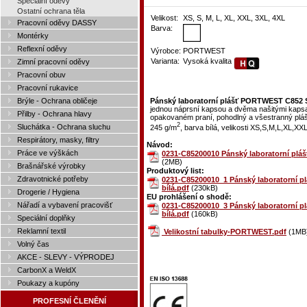
Speciální oděvy
Ostatní ochrana těla
Velikost:
XS, S, M, L, XL, XXL, 3XL, 4XL
Pracovní oděvy DASSY
Barva:
Montérky
Reflexní oděvy
Výrobce:
PORTWEST
Varianta:
Vysoká kvalita
Zimní pracovní oděvy
Pracovní obuv
Pracovní rukavice
Brýle - Ochrana obličeje
Pánský laboratorní plášť PORTWEST C852 S
jednou náprsní kapsou a dvěma našitými kapsam
Přilby - Ochrana hlavy
opakovaném praní, pohodlný a všestranný plášť
2
Sluchátka - Ochrana sluchu
245 g/m
, barva bílá, velikosti XS,S,M,L,XL,XX
Respirátory, masky, filtry
Návod:
Práce ve výškách
0231-C85200010 Pánský laboratorní plá
(2MB)
Brašnářské výrobky
Produktový list:
Zdravotnické potřeby
0231-C85200010_1 Pánský laboratorní 
bílá.pdf
(230kB)
Drogerie / Hygiena
EU prohlášení o shodě:
Nářadí a vybavení pracovišť
0231-C85200010_3 Pánský laboratorní 
bílá.pdf
(160kB)
Speciální doplňky
Reklamní textil
Velikostní tabulky-PORTWEST.pdf
(1MB
Volný čas
AKCE - SLEVY - VÝPRODEJ
CarbonX a WeldX
Poukazy a kupóny
PROFESNÍ ČLENĚNÍ