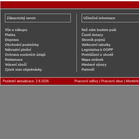
Zákaznický servis
Užitečné informace
Vše o nákupu
Než nám budete psát
Platba
Časté dotazy
Doprava
Slovník pojmů
Obchodní podmínky
Velikostní tabulky
Náhradní plnění
Legislativa k OOPP
Ochrana osobních údajů
Prohlášení o shodě
Reklamace
Mapa stránek
Vrácení zboží
Hledané výrazy
Zjistit stav objednávky
Partneři
Poslední aktualizace: 2.8.2026
Pracovní oděvy
|
Pracovní obuv
|
Montérk