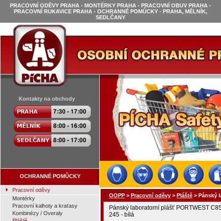
PRACOVNÍ ODĚVY PRAHA - MONTÉRKY PRAHA - PRACOVNÍ OBUV PRAHA -
PRACOVNÍ RUKAVICE PRAHA - OCHRANNÉ POMŮCKY - PRAHA, MĚLNÍK,
SEDLČANY
Kontakty na obchody
OCHRANNÉ POMŮCKY
Pracovní oděvy
OOPP
>
Pracovní oděvy
>
Pláště
>
Pánský l
Montérky
Pracovní kalhoty a kraťasy
Pánský laboratorní plášť PORTWEST C8
Kombinézy / Overaly
245 - bílá
Pláště