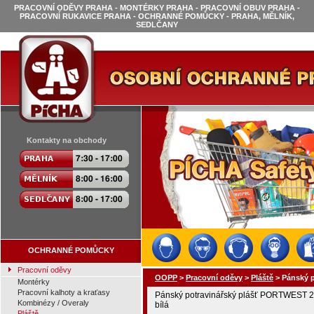
PRACOVNÍ ODĚVY PRAHA - MONTÉRKY PRAHA - PRACOVNÍ OBUV PRAHA -
PRACOVNÍ RUKAVICE PRAHA - OCHRANNÉ POMŮCKY - PRAHA, MĚLNÍK,
SEDLČANY
Kontakty na obchody
OCHRANNÉ POMŮCKY
Pracovní oděvy
OOPP
>
Pracovní oděvy
>
Pláště
>
Pánský p
Montérky
Pracovní kalhoty a kraťasy
Pánský potravinářský plášť PORTWEST 22
Kombinézy / Overaly
bílá
Pláště