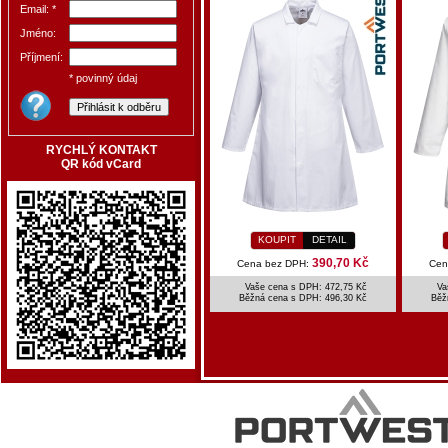
Email: *
Jméno:
Příjmení:
* povinný údaj
RYCHLÝ KONTAKT
QR kód vCard
KOUPIT
DETAIL
390,70 Kč
Cena bez DPH:
Cen
Vaše cena s DPH: 472,75 Kč
Va
Běžná cena s DPH:
496,30 Kč
Běž