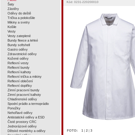
Kód: 0231-220200010
Šaty
Zástěry
Oděvy do deště
Trička a polokošile
Mikiny a svetry
Košile
Vesty
Vesty zateplené
Bundy fleece a lehké
Bundy softshell
Gastro oděvy
Zdravotnické oděvy
Kožené oděvy
Reflexní vesty
Reflexní bundy
Reflexní kalhoty
Reflexní trička a mikiny
Reflexní oblečení
Reflexní doplňky
Zimní pracovní bundy
Zimní pracovní kalhoty
Chladírenské oděvy
Spodní prádlo a termoprádlo
Ponožky
Nehořlavé oděvy
Antistatické oděvy a ESD
Čisté prostory CRC
Jednorázové oděvy
FOTO:
1
|
2
|
3
Dětské montérky a oděvy