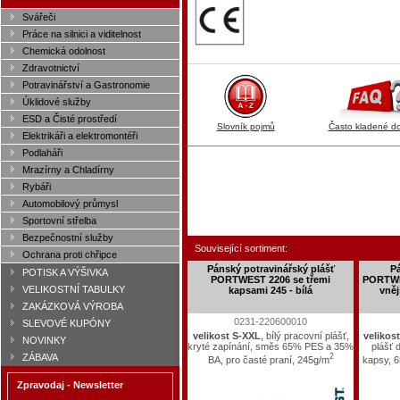
Svářeči
Práce na silnici a viditelnost
Chemická odolnost
Zdravotnictví
Potravinářství a Gastronomie
Úklidové služby
ESD a Čisté prostředí
Slovník pojmů
Často kladené d
Elektrikáři a elektromontéři
Podlaháři
Mrazírny a Chladírny
Rybáři
Automobilový průmysl
Sportovní střelba
Bezpečnostní služby
Související sortiment:
Ochrana proti chřipce
Pánský potravinářský plášť
Pá
POTISK A VÝŠIVKA
PORTWEST 2206 se třemi
PORTWE
VELIKOSTNÍ TABULKY
kapsami 245 - bílá
vněj
ZAKÁZKOVÁ VÝROBA
0231-220600010
SLEVOVÉ KUPÓNY
velikost S-XXL
, bílý pracovní plášť,
velikos
NOVINKY
kryté zapínání, směs 65% PES a 35%
plášť 
2
ZÁBAVA
BA, pro časté praní, 245g/m
kapsy, 
Zpravodaj - Newsletter