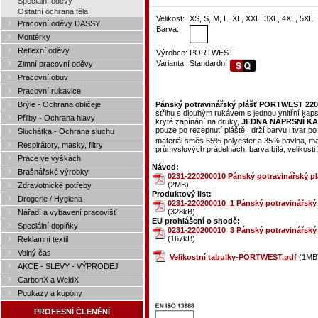
Speciální oděvy
Ostatní ochrana těla
Velikost:
XS, S, M, L, XL, XXL, 3XL, 4XL, 5XL
Pracovní oděvy DASSY
Barva:
Montérky
Reflexní oděvy
Výrobce:
PORTWEST
Varianta:
Standardní
Zimní pracovní oděvy
Pracovní obuv
Pracovní rukavice
Brýle - Ochrana obličeje
Pánský potravinářský plášť PORTWEST 2202 
střihu s dlouhým rukávem s jednou vnitřní kap
Přilby - Ochrana hlavy
kryté zapínání na druky,
JEDNA NÁPRSNÍ KA
pouze po rezepnutí pláště!, drží barvu i tvar 
Sluchátka - Ochrana sluchu
materiál směs 65% polyester a 35% bavlna, mat
Respirátory, masky, filtry
průmyslových prádelnách, barva bílá, velikost
Práce ve výškách
Návod:
Brašnářské výrobky
0231-220200010 Pánský potravinářský pl
(2MB)
Zdravotnické potřeby
Produktový list:
Drogerie / Hygiena
0231-220200010_1 Pánský potravinářský 
(328kB)
Nářadí a vybavení pracovišť
EU prohlášení o shodě:
Speciální doplňky
0231-220200010_3 Pánský potravinářský 
(167kB)
Reklamní textil
Volný čas
Velikostní tabulky-PORTWEST.pdf
(1MB
AKCE - SLEVY - VÝPRODEJ
CarbonX a WeldX
Poukazy a kupóny
PROFESNÍ ČLENĚNÍ