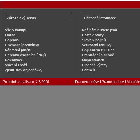
Zákaznický servis
Užitečné informace
Vše o nákupu
Než nám budete psát
Platba
Časté dotazy
Doprava
Slovník pojmů
Obchodní podmínky
Velikostní tabulky
Náhradní plnění
Legislativa k OOPP
Ochrana osobních údajů
Prohlášení o shodě
Reklamace
Mapa stránek
Vrácení zboží
Hledané výrazy
Zjistit stav objednávky
Partneři
Poslední aktualizace: 2.8.2026
Pracovní oděvy
|
Pracovní obuv
|
Montérk