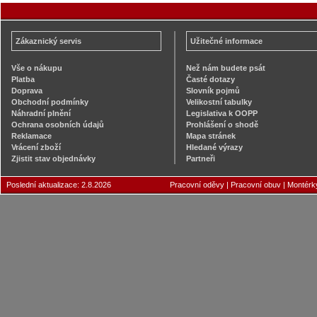
Zákaznický servis
Užitečné informace
Vše o nákupu
Než nám budete psát
Platba
Časté dotazy
Doprava
Slovník pojmů
Obchodní podmínky
Velikostní tabulky
Náhradní plnění
Legislativa k OOPP
Ochrana osobních údajů
Prohlášení o shodě
Reklamace
Mapa stránek
Vrácení zboží
Hledané výrazy
Zjistit stav objednávky
Partneři
Poslední aktualizace: 2.8.2026
Pracovní oděvy
|
Pracovní obuv
|
Montérk