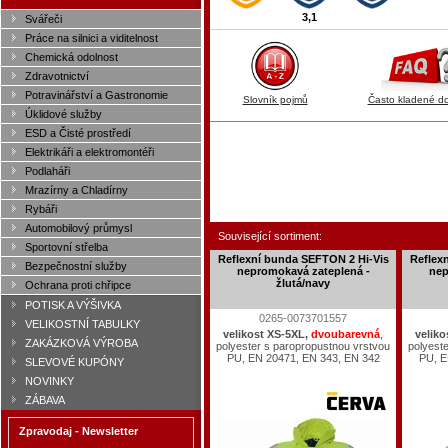
3,1
Svářeči
Práce na silnici a viditelnost
Chemická odolnost
Zdravotnictví
Potravinářství a Gastronomie
Slovník pojmů
Často kladené d
Úklidové služby
ESD a Čisté prostředí
Elektrikáři a elektromontéři
Podlaháři
Mrazírny a Chladírny
Rybáři
Automobilový průmysl
Související sortiment:
Sportovní střelba
Reflexní bunda SEFTON 2 Hi-Vis
Reflex
Bezpečnostní služby
nepromokavá zateplená -
nep
žlutá/navy
Ochrana proti chřipce
POTISK A VÝŠIVKA
0265-0073701557
VELIKOSTNÍ TABULKY
velikost XS-5XL,
dvoubarevná
,
veliko
ZAKÁZKOVÁ VÝROBA
polyester s paropropustnou vrstvou
polyest
PU, EN 20471, EN 343, EN 342
PU, E
SLEVOVÉ KUPÓNY
NOVINKY
ZÁBAVA
Zpravodaj - Newsletter