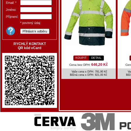
Email: *
Jméno:
Příjmení:
* povinný údaj
RYCHLÝ KONTAKT
QR kód vCard
KOUPIT
DETAIL
646,20 Kč
Cena bez DPH:
Cen
Vaše cena s DPH: 781,90 Kč
Va
Běžná cena s DPH:
821,00 Kč
Běž