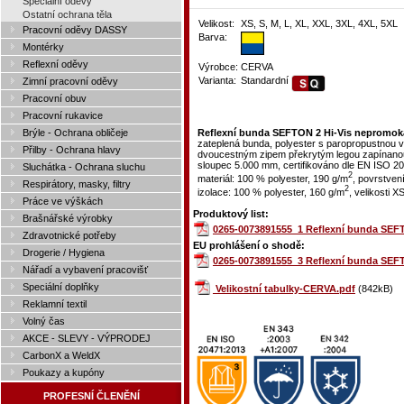
Speciální oděvy
Ostatní ochrana těla
Velikost:
XS, S, M, L, XL, XXL, 3XL, 4XL, 5XL
Pracovní oděvy DASSY
Barva:
Montérky
Reflexní oděvy
Výrobce:
CERVA
Varianta:
Standardní
Zimní pracovní oděvy
Pracovní obuv
Pracovní rukavice
Brýle - Ochrana obličeje
Reflexní bunda SEFTON 2 Hi-Vis nepromokav
zateplená bunda, polyester s paropropustnou vr
Přilby - Ochrana hlavy
dvoucestným zipem překrytým legou zapínanou n
sloupec 5.000 mm, certifikováno dle EN ISO 20
Sluchátka - Ochrana sluchu
2
materiál: 100 % polyester, 190 g/m
, povrstvení
Respirátory, masky, filtry
2
izolace: 100 % polyester, 160 g/m
, velikosti 
Práce ve výškách
Produktový list:
Brašnářské výrobky
0265-0073891555_1 Reflexní bunda SEFTO
Zdravotnické potřeby
EU prohlášení o shodě:
Drogerie / Hygiena
0265-0073891555_3 Reflexní bunda SEFTO
Nářadí a vybavení pracovišť
Speciální doplňky
Velikostní tabulky-CERVA.pdf
(842kB)
Reklamní textil
Volný čas
AKCE - SLEVY - VÝPRODEJ
CarbonX a WeldX
Poukazy a kupóny
PROFESNÍ ČLENĚNÍ