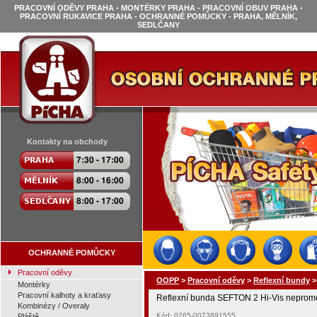
PRACOVNÍ ODĚVY PRAHA - MONTÉRKY PRAHA - PRACOVNÍ OBUV PRAHA -
PRACOVNÍ RUKAVICE PRAHA - OCHRANNÉ POMŮCKY - PRAHA, MĚLNÍK,
SEDLČANY
Kontakty na obchody
OCHRANNÉ POMŮCKY
Pracovní oděvy
OOPP
>
Pracovní oděvy
>
Reflexní bundy
Montérky
Pracovní kalhoty a kraťasy
Reflexní bunda SEFTON 2 Hi-Vis nepromok
Kombinézy / Overaly
Kód: 0265-0073891555
Pláště