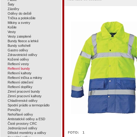
Šaty
Zástěry
Oděvy do deště
Trička a polokošile
Mikiny a svetry
Košile
Vesty
Vesty zateplené
Bundy fleece a lehké
Bundy softshell
Gastro oděvy
Zdravotnické oděvy
Kožené oděvy
Reflexní vesty
Reflexní bundy
Reflexní kalhoty
Reflexní trička a mikiny
Reflexní oblečení
Reflexní doplňky
Zimní pracovní bundy
Zimní pracovní kalhoty
Chladírenské oděvy
Spodní prádlo a termoprádlo
Ponožky
Nehořlavé oděvy
Antistatické oděvy a ESD
Čisté prostory CRC
Jednorázové oděvy
FOTO:
1
Dětské montérky a oděvy