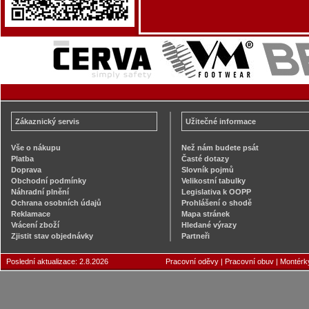
Zákaznický servis
Užitečné informace
Vše o nákupu
Než nám budete psát
Platba
Časté dotazy
Doprava
Slovník pojmů
Obchodní podmínky
Velikostní tabulky
Náhradní plnění
Legislativa k OOPP
Ochrana osobních údajů
Prohlášení o shodě
Reklamace
Mapa stránek
Vrácení zboží
Hledané výrazy
Zjistit stav objednávky
Partneři
Poslední aktualizace: 2.8.2026
Pracovní oděvy
|
Pracovní obuv
|
Montérk