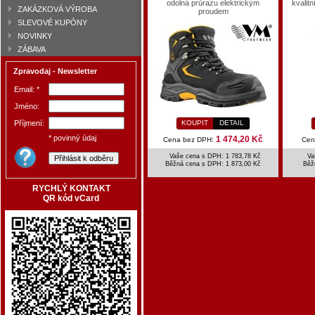
odolná průrazu elektrickým
kvalit
ZAKÁZKOVÁ VÝROBA
proudem
SLEVOVÉ KUPÓNY
NOVINKY
ZÁBAVA
Zpravodaj - Newsletter
Email: *
Jméno:
Příjmení:
KOUPIT
DETAIL
* povinný údaj
1 474,20 Kč
Cena bez DPH:
Cen
Vaše cena s DPH: 1 783,78 Kč
Va
Běžná cena s DPH:
1 873,00 Kč
Běž
RYCHLÝ KONTAKT
QR kód vCard