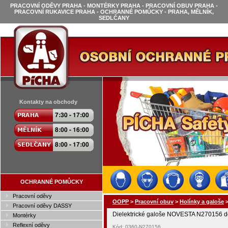
PRACOVNÍ ODĚVY PRAHA - MONTÉRKY PRAHA - PRACOVNÍ OBUV PRAHA -
PRACOVNÍ RUKAVICE PRAHA - OCHRANNÉ POMŮCKY - PRAHA, MĚLNÍK,
SEDLČANY
Kontakty na obchody
OCHRANNÉ POMŮCKY
Pracovní oděvy
OOPP
>
Pracovní obuv
>
Holínky a galoše
Pracovní oděvy DASSY
Dielektrické galoše NOVESTA N270156 
Montérky
Reflexní oděvy
Kód: 0360-N270156