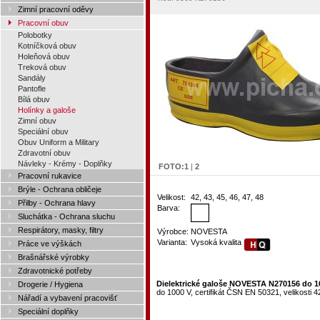
Zimní pracovní oděvy
Pracovní obuv
Polobotky
Kotníčková obuv
Holeňová obuv
Treková obuv
Sandály
Pantofle
Bílá obuv
Holínky a galoše
Zimní obuv
Speciální obuv
Obuv Uniform a Military
Zdravotní obuv
Návleky - Krémy - Doplňky
FOTO:
1
|
2
Pracovní rukavice
Brýle - Ochrana obličeje
Velikost:
42, 43, 45, 46, 47, 48
Přilby - Ochrana hlavy
Barva:
Sluchátka - Ochrana sluchu
Respirátory, masky, filtry
Výrobce:
NOVESTA
Varianta:
Vysoká kvalita
Práce ve výškách
Brašnářské výrobky
Zdravotnické potřeby
Dielektrické galoše NOVESTA N270156 do 
Drogerie / Hygiena
do 1000 V, certifikát ČSN EN 50321, velikosti 4
Nářadí a vybavení pracovišť
Speciální doplňky