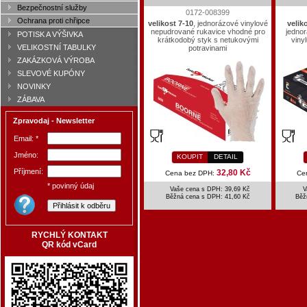
Bezpečnostní služby
0172-008399
Ochrana proti chřipce
velikost 7-10
, jednorázové vinylové
veliko
nepudrované rukavice vhodné pro
jedno
POTISK A VÝŠIVKA
krátkodobý styk s netukovými
viny
VELIKOSTNÍ TABULKY
potravinami
ZAKÁZKOVÁ VÝROBA
SLEVOVÉ KUPÓNY
NOVINKY
ZÁBAVA
Zpravodaj - Newsletter
Email: *
Jméno:
KOUPIT
DETAIL
Příjmení:
32,80 Kč
Cena bez DPH:
Ce
* povinný údaj
Vaše cena s DPH: 39,69 Kč
V
Běžná cena s DPH:
41,60 Kč
Běž
RYCHLÝ KONTAKT
QR kód vCard