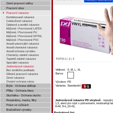
PRODEJ UKONČEN
Zimní pracovní oděvy
Pracovní obuv
Pracovní rukavice
Kombinované rukavice
Celokožené rukavice
Úpletové a textilní rukavice
Máčené / Povrstvené LATEX
Máčené / Povrstvené PU
Máčené / Povrstvené NITRIL
Máčené / Povrstvené PVC
Ansell univerzální rukavice
Ansell chemické rukavice
Ansell ochrana výrobku
Chemicky odolné rukavice
Tepelně odolné rukavice
FOTO:
1
|
2
|
3
Speciální rukavice
Jednorázové rukavice
Velikost:
S, M, L, XL
Bez textilního podkladu
Barva:
Dětské pracovní rukavice
Zimní rukavice
Ostatní ochrana rukou
Výrobce:
PD
Varianta:
Standardní
Brýle - Ochrana obličeje
Přilby - Ochrana hlavy
Sluchátka - Ochrana sluchu
Respirátory, masky, filtry
Jednorázové rukavice PD vinylové
- nepudro
1,5, atest pro styk s potravinami, neobsahují lat
Práce ve výškách
8=M, 9=L,10=XL.
Brašnářské výrobky
Produktový list: