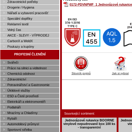
Zdravotnické potřeby
0172-PDVNPWF_1 Jednorázové rukavice 
Drogerie / Hygiena
Nářadí a vybavení pracovišť
Speciální doplňky
Reklamní textil
Volný čas
AKCE - SLEVY - VÝPRODEJ
CarbonX a WeldX
Poukazy a kupóny
PROFESNÍ ČLENĚNÍ
Svářeči
Práce na silnici a viditelnost
Slovník pojmů
Jak si vybrat
Chemická odolnost
Zdravotnictví
Potravinářství a Gastronomie
Úklidové služby
ESD a Čisté prostředí
Elektrikáři a elektromontéři
Podlaháři
Mrazírny a Chladírny
Související sortiment:
Rybáři
Jednorázové rukavice BOORNE
Jednor
vinylové nepudrované box 100 ks
vi
Automobilový průmysl
- transparentní
Sportovní střelba