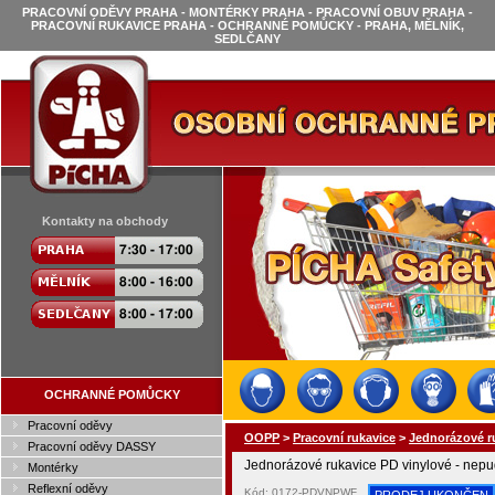
PRACOVNÍ ODĚVY PRAHA - MONTÉRKY PRAHA - PRACOVNÍ OBUV PRAHA -
PRACOVNÍ RUKAVICE PRAHA - OCHRANNÉ POMŮCKY - PRAHA, MĚLNÍK,
SEDLČANY
Kontakty na obchody
OCHRANNÉ POMŮCKY
Pracovní oděvy
OOPP
>
Pracovní rukavice
>
Jednorázové r
Pracovní oděvy DASSY
Jednorázové rukavice PD vinylové - nep
Montérky
Reflexní oděvy
Kód: 0172-PDVNPWF