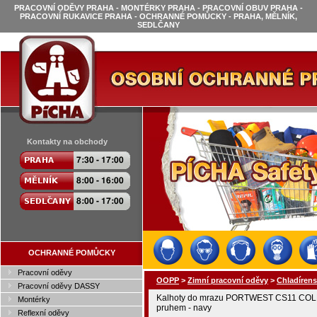
PRACOVNÍ ODĚVY PRAHA - MONTÉRKY PRAHA - PRACOVNÍ OBUV PRAHA -
PRACOVNÍ RUKAVICE PRAHA - OCHRANNÉ POMŮCKY - PRAHA, MĚLNÍK,
SEDLČANY
Kontakty na obchody
OCHRANNÉ POMŮCKY
Pracovní oděvy
OOPP
>
Zimní pracovní oděvy
>
Chladíren
Pracovní oděvy DASSY
Kalhoty do mrazu PORTWEST CS11 COLD
Montérky
pruhem - navy
Reflexní oděvy