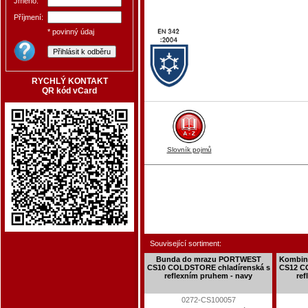
Jméno:
Příjmení:
* povinný údaj
RYCHLÝ KONTAKT
QR kód vCard
Slovník pojmů
Související sortiment:
Bunda do mrazu PORTWEST
Kombin
CS10 COLDSTORE chladírenská s
CS12 C
reflexním pruhem - navy
ref
0272-CS100057