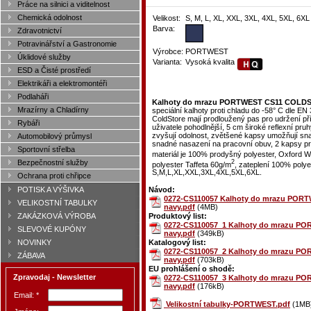
Práce na silnici a viditelnost
Chemická odolnost
Velikost:
S, M, L, XL, XXL, 3XL, 4XL, 5XL, 6XL
Barva:
Zdravotnictví
Potravinářství a Gastronomie
Výrobce:
PORTWEST
Úklidové služby
Varianta:
Vysoká kvalita
ESD a Čisté prostředí
Elektrikáři a elektromontéři
Podlaháři
Kalhoty do mrazu PORTWEST CS11 COLDSTO
Mrazírny a Chladírny
speciální kalhoty proti chladu do -58° C dle EN
ColdStore mají prodloužený pas pro udržení pří
Rybáři
uživatele pohodlnější, 5 cm široké reflexní pruhy
zvyšují odolnost, zvětšené kapsy umožňují sna
Automobilový průmysl
snadné nasazení na pracovní obuv, 2 kapsy pro
Sportovní střelba
materiál je 100% prodyšný polyester, Oxford W
2
Bezpečnostní služby
polyester Taffeta 60g/m
, zateplení 100% poly
S,M,L,XL,XXL,3XL,4XL,5XL,6XL.
Ochrana proti chřipce
POTISK A VÝŠIVKA
Návod:
0272-CS110057 Kalhoty do mrazu PORT
VELIKOSTNÍ TABULKY
navy.pdf
(4MB)
ZAKÁZKOVÁ VÝROBA
Produktový list:
0272-CS110057_1 Kalhoty do mrazu PO
SLEVOVÉ KUPÓNY
navy.pdf
(349kB)
NOVINKY
Katalogový list:
0272-CS110057_2 Kalhoty do mrazu PO
ZÁBAVA
navy.pdf
(703kB)
EU prohlášení o shodě:
Zpravodaj - Newsletter
0272-CS110057_3 Kalhoty do mrazu PO
navy.pdf
(176kB)
Email: *
Velikostní tabulky-PORTWEST.pdf
(1MB