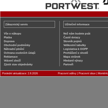
Zákaznický servis
Užitečné informace
Vše o nákupu
Než nám budete psát
Platba
Časté dotazy
Doprava
Slovník pojmů
Obchodní podmínky
Velikostní tabulky
Náhradní plnění
Legislativa k OOPP
Ochrana osobních údajů
Prohlášení o shodě
Reklamace
Mapa stránek
Vrácení zboží
Hledané výrazy
Zjistit stav objednávky
Partneři
Poslední aktualizace: 2.8.2026
Pracovní oděvy
|
Pracovní obuv
|
Montérk