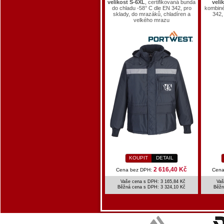
velikost S-6XL
, certifikovaná bunda
veli
do chladu -58° C dle EN 342, pro
kombiné
sklady, do mrazáků, chladíren a
342,
velkého mrazu
KOUPIT
DETAIL
2 616,40 Kč
Cena bez DPH:
Cena
Vaše cena s DPH: 3 165,84 Kč
Vaš
Běžná cena s DPH:
3 324,10 Kč
Běžn