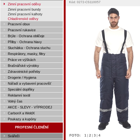
Kód: 0272-CS110057
Zimní pracovní oděvy
Zimní pracovní bundy
Zimní pracovní kalhoty
Chladírenské oděvy
Pracovní obuv
Pracovní rukavice
Brýle - Ochrana obličeje
Přilby - Ochrana hlavy
Sluchátka - Ochrana sluchu
Respirátory, masky, filtry
Práce ve výškách
Brašnářské výrobky
Zdravotnické potřeby
Drogerie / Hygiena
Nářadí a vybavení pracovišť
Speciální doplňky
Reklamní textil
Volný čas
AKCE - SLEVY - VÝPRODEJ
CarbonX a WeldX
Poukazy a kupóny
PROFESNÍ ČLENĚNÍ
FOTO:
1
|
2
|
3
|
4
Svářeči