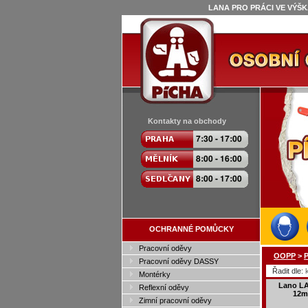
LANA PRO PRÁCI VE VÝŠK
Kontakty na obchody
OCHRANNÉ POMŮCKY
Pracovní oděvy
OOPP
>
P
Pracovní oděvy DASSY
Řadit dle:
Montérky
Lano L
Reflexní oděvy
12m
Zimní pracovní oděvy