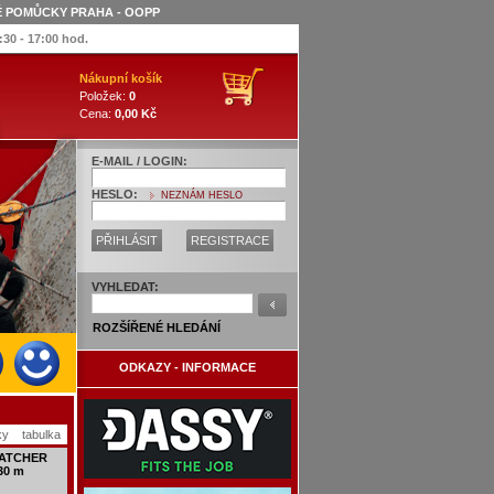
NÉ POMŮCKY PRAHA - OOPP
:30 - 17:00 hod.
Nákupní košík
Položek:
0
Cena:
0,00 Kč
E-MAIL / LOGIN:
HESLO:
NEZNÁM HESLO
PŘIHLÁSIT
REGISTRACE
VYHLEDAT:
ROZŠÍŘENÉ HLEDÁNÍ
ODKAZY - INFORMACE
ky
tabulka
CATCHER
30 m