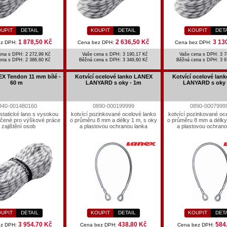
UPIT
DETAIL
KOUPIT
DETAIL
KOUPIT
DET
1 878,50 Kč
2 636,50 Kč
3 13
ez DPH:
Cena bez DPH:
Cena bez DPH:
ena s DPH: 2 272,99 Kč
Vaše cena s DPH: 3 190,17 Kč
Vaše cena s DPH: 3 7
ena s DPH:
2 386,60 Kč
Běžná cena s DPH:
3 349,60 Kč
Běžná cena s DPH:
3 9
X Tendon 11 mm bílé -
Kotvící ocelové lanko LANEX
Kotvící ocelové lan
60 m
LANYARD s oky - 1m
LANYARD s oky 
840-001480160
0890-000199999
0890-0007999
statické lano s vysokou
kotvící pozinkované ocelové lanko
kotvící pozinkované oc
rčené pro výškové práce
o průměru 8 mm a délky 1 m, s oky
o průměru 8 mm a délky
 zajištění osob
a plastovou ochranou lanka
a plastovou ochrano
UPIT
DETAIL
KOUPIT
DETAIL
KOUPIT
DET
3 954,70 Kč
438,80 Kč
584
ez DPH:
Cena bez DPH:
Cena bez DPH: