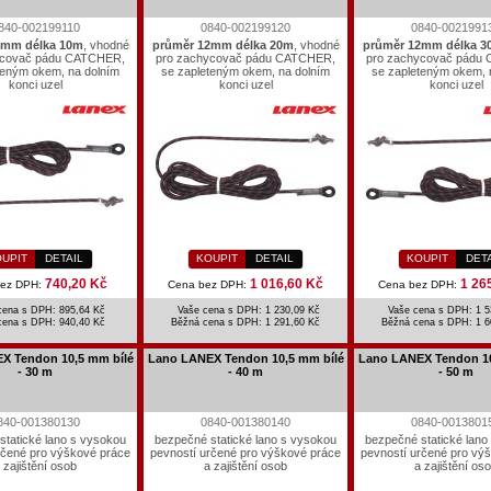
840-002199110
0840-002199120
0840-0021991
2mm délka 10m
, vhodné
průměr 12mm délka 20m
, vhodné
průměr 12mm délka 3
ycovač pádu CATCHER,
pro zachycovač pádu CATCHER,
pro zachycovač pádu
teným okem, na dolním
se zapleteným okem, na dolním
se zapleteným okem, 
konci uzel
konci uzel
konci uzel
UPIT
DETAIL
KOUPIT
DETAIL
KOUPIT
DET
740,20 Kč
1 016,60 Kč
1 26
bez DPH:
Cena bez DPH:
Cena bez DPH:
cena s DPH: 895,64 Kč
Vaše cena s DPH: 1 230,09 Kč
Vaše cena s DPH: 1 5
cena s DPH:
940,40 Kč
Běžná cena s DPH:
1 291,60 Kč
Běžná cena s DPH:
1 6
X Tendon 10,5 mm bílé
Lano LANEX Tendon 10,5 mm bílé
Lano LANEX Tendon 10
- 30 m
- 40 m
- 50 m
840-001380130
0840-001380140
0840-0013801
statické lano s vysokou
bezpečné statické lano s vysokou
bezpečné statické lano
rčené pro výškové práce
pevností určené pro výškové práce
pevností určené pro vý
 zajištění osob
a zajištění osob
a zajištění os