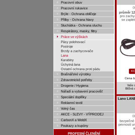
Pracovní obuv
0
Pracovní rukavice
průměr 1
Brýle - Ochrana obličeje
pro zach
Přilby - Ochrana hlavy
se zaple
Sluchátka - Ochrana sluchu
Respirátory, masky, filtry
Práce ve výškách
Pásy polohovací
Postroje
Brzdy a zachycovače
Lana
Karabiny
Úchytná lana
Ostatní ochrana proti pádu
KO
Brašnářské výrobky
Cena 
Zdravotnické potřeby
Drogerie / Hygiena
Vaše 
Běžná 
Nářadí a vybavení pracovišť
Speciální doplňky
Lano LANE
Reklamní textil
Volný čas
AKCE - SLEVY - VÝPRODEJ
0
CarbonX a WeldX
bezpečné 
pevností u
Poukazy a kupóny
a
PROFESNÍ ČLENĚNÍ