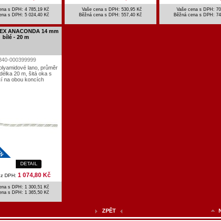
ena s DPH: 4 785,19 Kč
Vaše cena s DPH: 530,95 Kč
Vaše cena s DPH: 70
ena s DPH:
5 024,40 Kč
Běžná cena s DPH:
557,40 Kč
Běžná cena s DPH:
74
NEX ANACONDA 14 mm
bílé - 20 m
840-000399999
olyamidové lano, průměr
élka 20 m, šitá oka s
cí na obou koncích
DETAIL
1 074,80 Kč
ez DPH:
ena s DPH: 1 300,51 Kč
ena s DPH:
1 365,50 Kč
ZPĚT