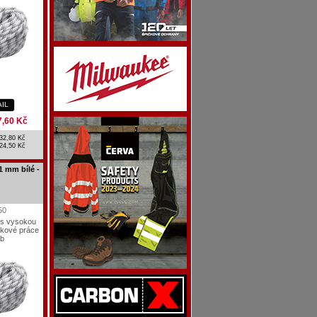
AIL
7,60 Kč
32,80 Kč
24,50 Kč
 mm bílé -
50
 s vysokou
škové práce
ob