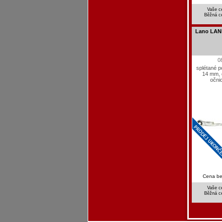
Vaše c
Běžná c
Lano LA
0
splétané p
14 mm, d
očni
Cena b
Vaše c
Běžná c