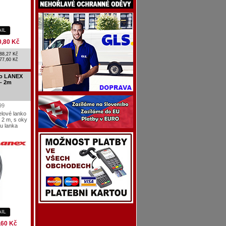
AIL
0,80 Kč
88,27 Kč
77,60 Kč
ko LANEX
- 2m
99
elové lanko
 2 m, s oky
u lanka
AIL
,60 Kč