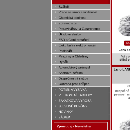
Svářeči
Práce na silnici a viditelnost
Chemická odolnost
Zdravotnictví
Potravinářství a Gastronomie
Úklidové služby
ESD a Čisté prostředí
KO
Elektrikáři a elektromontéři
Cena b
Podlaháři
Mrazírny a Chladírny
Vaše c
Běžná c
Rybáři
Automobilový průmysl
Lano LANE
Sportovní střelba
Bezpečnostní služby
Ochrana proti chřipce
0
POTISK A VÝŠIVKA
bezpečné 
pevností u
VELIKOSTNÍ TABULKY
a
ZAKÁZKOVÁ VÝROBA
SLEVOVÉ KUPÓNY
NOVINKY
ZÁBAVA
Zpravodaj - Newsletter