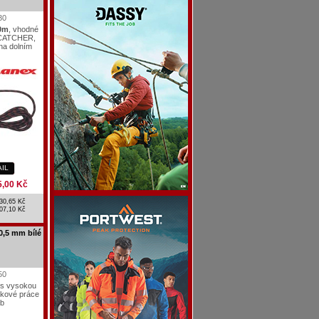
30
0m
, vhodné
 CATCHER,
na dolním
AIL
5,00 Kč
30,65 Kč
07,10 Kč
,5 mm bílé
50
 s vysokou
škové práce
ob