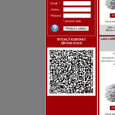
Email: *
Jméno:
KO
Příjmení:
* povinný údaj
Cena b
Vaše c
Běžná c
Lano LANE
RYCHLÝ KONTAKT
QR kód vCard
0
bezpečné 
pevností u
a
KO
Cena b