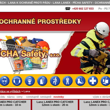
ÁCH - LANA K OCHRANĚ PROTI PÁDU - LANA LANEX - PÍCHA SAFETY - OCHRAN
+420 602 127 833
Po - Pá 7
ráce ve výškách
> Lana
kódu
názvu
ceny
vzestupně
sestupně
novinky
výpis s obráz
ANEX PRO CATCHER
Lano LANEX PRO CATCHER
Lano LANEX PRO 
m s okem - 10 m
12mm s okem - 20 m
12mm s okem - 