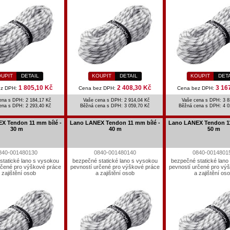
UPIT
DETAIL
KOUPIT
DETAIL
KOUPIT
DET
1 805,10 Kč
2 408,30 Kč
3 16
ez DPH:
Cena bez DPH:
Cena bez DPH:
ena s DPH: 2 184,17 Kč
Vaše cena s DPH: 2 914,04 Kč
Vaše cena s DPH: 3 8
ena s DPH:
2 293,40 Kč
Běžná cena s DPH:
3 059,70 Kč
Běžná cena s DPH:
4 0
X Tendon 11 mm bílé -
Lano LANEX Tendon 11 mm bílé -
Lano LANEX Tendon 11
30 m
40 m
50 m
840-001480130
0840-001480140
0840-0014801
statické lano s vysokou
bezpečné statické lano s vysokou
bezpečné statické lano
rčené pro výškové práce
pevností určené pro výškové práce
pevností určené pro vý
 zajištění osob
a zajištění osob
a zajištění os