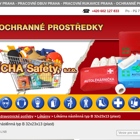
 PRAHA - PRACOVNÍ OBUV PRAHA - PRACOVNÍ RUKAVICE PRAHA - OCHRANNÉ P
+420 602 127 833
Po - Pá 7
dravotnické potřeby
>
Lékárny
>
Lékárna nástěnná typ B 32x23x13 (plast)
nástěnná typ B 32x23x13 (plast)
-LNB
Verze pro tisk