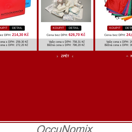
UPIT
DETAIL
KOUPIT
DETAIL
KOUPIT
DET
214,30 Kč
626,70 Kč
24,
bez DPH:
Cena bez DPH:
Cena bez DPH:
cena s DPH: 259,30 Kč
Vaše cena s DPH: 758,31 Kč
Vaše cena s DPH: 2
cena s DPH:
272,20 Kč
Běžná cena s DPH:
796,20 Kč
Běžná cena s DPH:
3
ZPĚT