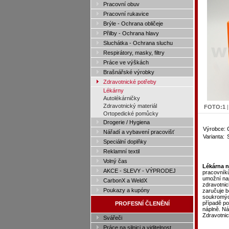
Pracovní obuv
Pracovní rukavice
Brýle - Ochrana obličeje
Přilby - Ochrana hlavy
Sluchátka - Ochrana sluchu
Respirátory, masky, filtry
Práce ve výškách
Brašnářské výrobky
Zdravotnické potřeby
Lékárny
Autolékárničky
Zdravotnický materiál
FOTO:
1
Ortopedické pomůcky
Drogerie / Hygiena
Výrobce:
Nářadí a vybavení pracovišť
Varianta:
Speciální doplňky
Reklamní textil
Volný čas
Lékárna n
AKCE - SLEVY - VÝPRODEJ
pracovníků
umožní nap
CarbonX a WeldX
zdravotnic
Poukazy a kupóny
zaručuje b
soukromýc
případě po
PROFESNÍ ČLENĚNÍ
náplně. Ná
Zdravotnic
Svářeči
Práce na silnici a viditelnost