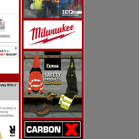
rodejce
zůvky ROLY
l na boty a
revný
stavitelná