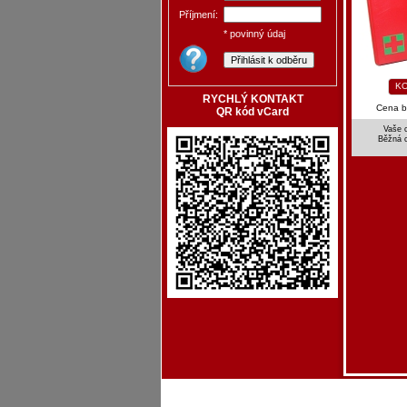
Příjmení:
* povinný údaj
KO
RYCHLÝ KONTAKT
Cena 
QR kód vCard
Vaše 
Běžná 