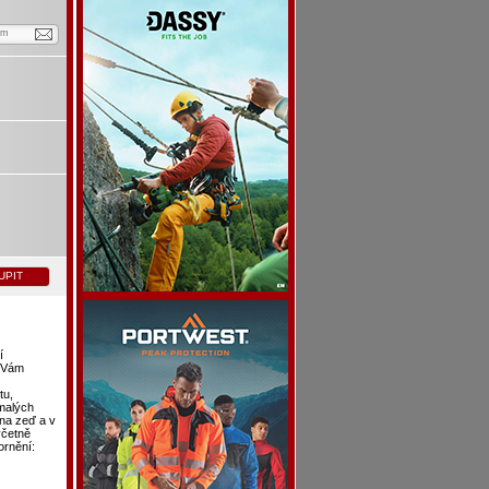
em
UPIT
í
i Vám
tu,
 malých
na zeď a v
včetně
ornění: