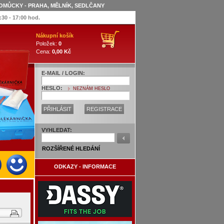
OMŮCKY - PRAHA, MĚLNÍK, SEDLČANY
:30 - 17:00 hod.
Nákupní košík
Položek:
0
Cena:
0,00 Kč
E-MAIL / LOGIN:
HESLO:
NEZNÁM HESLO
PŘIHLÁSIT
REGISTRACE
VYHLEDAT:
ROZŠÍŘENÉ HLEDÁNÍ
ODKAZY - INFORMACE