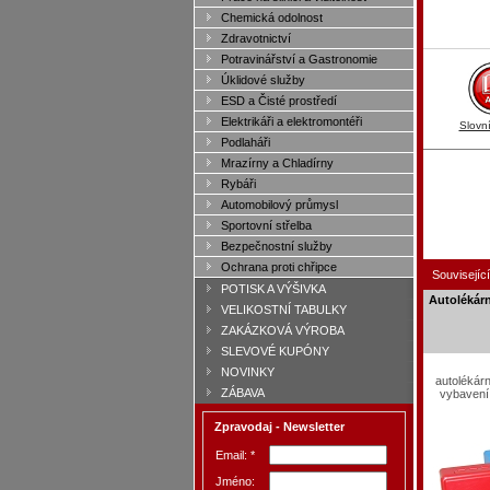
Chemická odolnost
Zdravotnictví
Potravinářství a Gastronomie
Úklidové služby
ESD a Čisté prostředí
Elektrikáři a elektromontéři
Slovn
Podlaháři
Mrazírny a Chladírny
Rybáři
Automobilový průmysl
Sportovní střelba
Bezpečnostní služby
Ochrana proti chřipce
Související
POTISK A VÝŠIVKA
Autolékárni
VELIKOSTNÍ TABULKY
ZAKÁZKOVÁ VÝROBA
SLEVOVÉ KUPÓNY
NOVINKY
autolékárn
ZÁBAVA
vybavení
Zpravodaj - Newsletter
Email: *
Jméno: