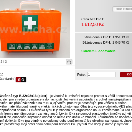
Poslat e-mail
Cena bez DPH:
1 612,50 Kč
Vaše cena s DPH:
1 951,13 Kč
Běžná cena s DPH:
2 048,70 Kč
Skladem u dodavatele
|
2
|
3
CZ
Počet:
KO
Standardní
ástěnná typ B 32x23x13 (plast)
- je vhodná k umístění nejen do prostor s větší koncentrac
, ale i pro střední organizace a domácnosti. Její vnitřní uspořádání s volitelnými přepážkam
lnění dle přání zákazníka na míru a její vnitřní prostor je dostačující pro většinu nutného
kého materiálu používaného v lékárničkách tohoto typu. Obal je z vysoce odolného ABS plas
ezprašnost obsahu. Lékárnička typu B je vhodná pro organizace do 25 zaměstnanců a i do
h firem s menším počtem zaměstnanců. Lékárnička se pomocí plastového rámečku uchytí 
užití lze jednoduše sejmout a odnést na místo kde došlo ke zranění. Lékárnička se dodává 
plň do lékárničky (na výměnu po uplynutí doby použitelnosti) lze objednat samostatně. Upoz
ké prostředky mají omezenou dobu použitelnosti! Po uplynutí této doby je nutné je vyměnit!