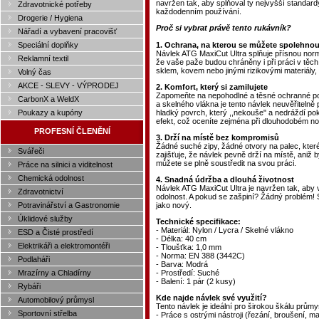
navržen tak, aby splňoval ty nejvyšší standard
Zdravotnické potřeby
každodenním používání.
Drogerie / Hygiena
Proč si vybrat právě tento rukávník?
Nářadí a vybavení pracovišť
Speciální doplňky
1. Ochrana, na kterou se můžete spolehnou
Návlek ATG MaxiCut Ultra splňuje přísnou nor
Reklamní textil
že vaše paže budou chráněny i při práci v těch
sklem, kovem nebo jinými rizikovými materiály,
Volný čas
AKCE - SLEVY - VÝPRODEJ
2. Komfort, který si zamilujete
Zapomeňte na nepohodlné a těsné ochranné pom
CarbonX a WeldX
a skelného vlákna je tento návlek neuvěřitelně 
Poukazy a kupóny
hladký povrch, který ,,nekouše" a nedráždí pok
efekt, což oceníte zejména při dlouhodobém no
PROFESNÍ ČLENĚNÍ
3. Drží na místě bez kompromisů
Žádné suché zipy, žádné otvory na palec, kter
Svářeči
zajišťuje, že návlek pevně drží na místě, aniž
můžete se plně soustředit na svou práci.
Práce na silnici a viditelnost
Chemická odolnost
4. Snadná údržba a dlouhá životnost
Návlek ATG MaxiCut Ultra je navržen tak, aby v
Zdravotnictví
odolnost. A pokud se zašpiní? Žádný problém! 
Potravinářství a Gastronomie
jako nový.
Úklidové služby
Technické specifikace:
- Materiál: Nylon / Lycra / Skelné vlákno
ESD a Čisté prostředí
- Délka: 40 cm
Elektrikáři a elektromontéři
- Tloušťka: 1,0 mm
- Norma: EN 388 (3442C)
Podlaháři
- Barva: Modrá
Mrazírny a Chladírny
- Prostředí: Suché
- Balení: 1 pár (2 kusy)
Rybáři
Kde najde návlek své využití?
Automobilový průmysl
Tento návlek je ideální pro širokou škálu průmy
Sportovní střelba
- Práce s ostrými nástroji (řezání, broušení, m