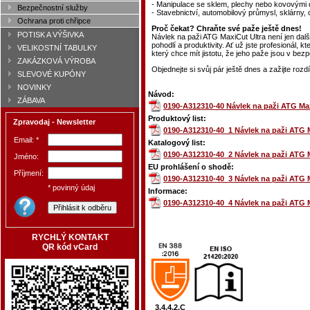
- Manipulace se sklem, plechy nebo kovovými d
Bezpečnostní služby
- Stavebnictví, automobilový průmysl, sklárny, d
Ochrana proti chřipce
Proč čekat? Chraňte své paže ještě dnes!
POTISK A VÝŠIVKA
Návlek na paži ATG MaxiCut Ultra není jen dal
pohodlí a produktivity. Ať už jste profesionál,
VELIKOSTNÍ TABULKY
který chce mít jistotu, že jeho paže jsou v bezp
ZAKÁZKOVÁ VÝROBA
Objednejte si svůj pár ještě dnes a zažijte rozd
SLEVOVÉ KUPÓNY
NOVINKY
Návod:
ZÁBAVA
0190-A312310-40 Návlek na paži ATG Maxi
Produktový list:
Zpravodaj - Newsletter
0190-A312310-40_1 Návlek na paži ATG Ma
Email: *
Katalogový list:
0190-A312310-40_2 Návlek na paži ATG Ma
Jméno:
EU prohlášení o shodě:
Příjmení:
0190-A312310-40_3 Návlek na paži ATG Ma
* povinný údaj
Informace:
0190-A312310-40_4 Návlek na paži ATG Ma
RYCHLÝ KONTAKT
QR kód vCard
3,4,4,2,C