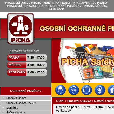
PRACOVNÍ ODĚVY PRAHA - MONTÉRKY PRAHA - PRACOVNÍ OBUV PRAHA -
PRACOVNÍ RUKAVICE PRAHA - OCHRANNÉ POMŮCKY - PRAHA, MĚLNÍK,
SEDLČANY
Kontakty na obchody
OCHRANNÉ POMŮCKY
Pracovní oděvy
OOPP
>
Pracovní rukavice
>
Ostatní ochra
Pracovní oděvy DASSY
Návlek na paži ATG MaxiCut Ultra 89-5740
Montérky
velikost 10
Reflexní oděvy