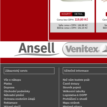
KOUPIT
DETAIL
119,80 Kč
Cena bez DPH:
Cen
Vaše cena s DPH: 144,96 Kč
Va
Běžná cena s DPH:
152,20 Kč
Běž
Zákaznický servis
Užitečné informace
Vše o nákupu
Než nám budete psát
Platba
Časté dotazy
Doprava
Slovník pojmů
Obchodní podmínky
Velikostní tabulky
Náhradní plnění
Legislativa k OOPP
Ochrana osobních údajů
Prohlášení o shodě
Reklamace
Mapa stránek
Vrácení zboží
Hledané výrazy