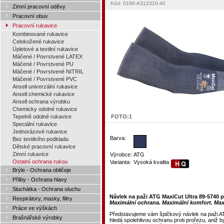
Kód: 0190-A312310-40
Zimní pracovní oděvy
Pracovní obuv
Pracovní rukavice
Kombinované rukavice
Celokožené rukavice
Úpletové a textilní rukavice
Máčené / Povrstvené LATEX
Máčené / Povrstvené PU
Máčené / Povrstvené NITRIL
Máčené / Povrstvené PVC
Ansell univerzální rukavice
Ansell chemické rukavice
Ansell ochrana výrobku
Chemicky odolné rukavice
Tepelně odolné rukavice
FOTO:
1
Speciální rukavice
Jednorázové rukavice
Barva:
Bez textilního podkladu
Dětské pracovní rukavice
Zimní rukavice
Výrobce:
ATG
Ostatní ochrana rukou
Varianta:
Vysoká kvalita
Brýle - Ochrana obličeje
Přilby - Ochrana hlavy
Sluchátka - Ochrana sluchu
Návlek na paži ATG MaxiCut Ultra 89-5740 pr
Respirátory, masky, filtry
Maximální ochrana. Maximální komfort. Max
Práce ve výškách
Představujeme vám špičkový návlek na paži AT
Brašnářské výrobky
hledá spolehlivou ochranu proti prořezu, aniž 