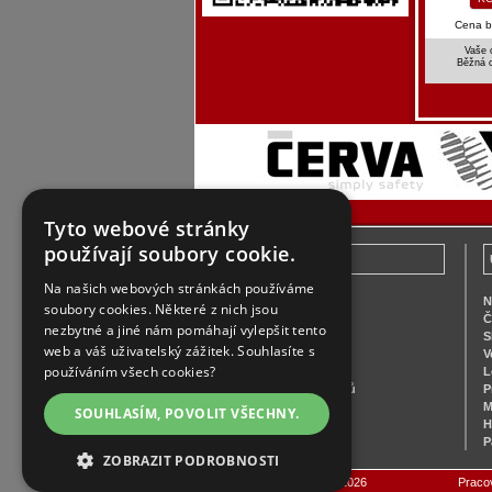
Cena 
Vaše 
Běžná 
Tyto webové stránky
používají soubory cookie.
Zákaznický servis
Na našich webových stránkách používáme
Vše o nákupu
N
soubory cookies. Některé z nich jsou
Platba
Č
nezbytné a jiné nám pomáhají vylepšit tento
Doprava
S
web a váš uživatelský zážitek. Souhlasíte s
Obchodní podmínky
V
používáním všech cookies?
Náhradní plnění
L
Ochrana osobních údajů
P
Reklamace
M
SOUHLASÍM, POVOLIT VŠECHNY.
Vrácení zboží
H
Zjistit stav objednávky
P
ZOBRAZIT PODROBNOSTI
Poslední aktualizace: 2.8.2026
Praco