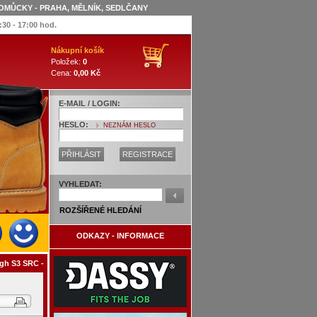
OMŮCKY - PRAHA, MĚLNÍK, SEDLČANY
:30 - 17:00 hod.
Nákupní košík
Položek:
0
Cena:
0,00 Kč
E-MAIL / LOGIN:
HESLO:
NEZNÁM HESLO
PŘIHLÁSIT
REGISTRACE
VYHLEDAT:
ROZŠÍŘENÉ HLEDÁNÍ
ODKAZY - INFORMACE
 S3 SRC - kotníková bezpečnostní