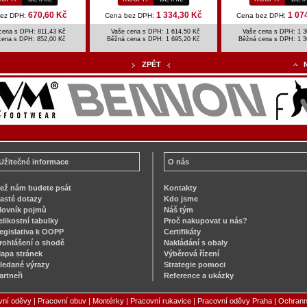
670,60 Kč
1 334,30 Kč
1 07
bez DPH:
Cena bez DPH:
Cena bez DPH:
cena s DPH: 811,43 Kč
Vaše cena s DPH: 1 614,50 Kč
Vaše cena s DPH: 1 3
cena s DPH:
852,00 Kč
Běžná cena s DPH:
1 695,20 Kč
Běžná cena s DPH:
1 3
ZPĚT
Užitečné informace
O nás
ež nám budete psát
Kontakty
asté dotazy
Kdo jsme
lovník pojmů
Náš tým
elikostní tabulky
Proč nakupovat u nás?
egislativa k OOPP
Certifikáty
rohlášení o shodě
Nakládání s obaly
apa stránek
Výběrová řízení
ledané výrazy
Strategie pomoci
artneři
Reference a ukázky
vní oděvy
|
Pracovní obuv
|
Montérky
|
Pracovní rukavice
|
Pracovní oděvy Praha
|
Ochrann