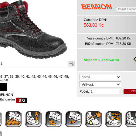
Poslat e-mail
Cena bez DPH:
563,80 Kč
Vaše cena s DPH:
682,20 Kč
Běžná cena s DPH:
716,30 Kč
Skladem u dodavatele
|
2
36, 37, 38, 39, 40, 41, 42, 43, 44, 45, 46, 47, 48,
49, 50
Počet:
KO
BENNON
Standardní