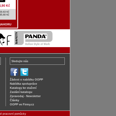
4,90 Kč
00,63 Kč
65,60 Kč
NAHORU
Sledujte nás
Žádost o nabídku OOPP
Nabídka spolupráce
Katalogy ke stažení
Zaslání katalogu
Zpravodaj - Newsletter
Články
OOPP ve Firmy.cz
é pracovní pomůcky