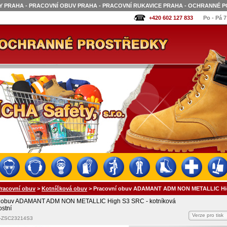
 PRAHA - PRACOVNÍ OBUV PRAHA - PRACOVNÍ RUKAVICE PRAHA - OCHRANNÉ P
+420 602 127 833
Po - Pá 7
racovní obuv
>
Kotníčková obuv
>
Pracovní obuv ADAMANT ADM NON METALLIC High
í obuv ADAMANT ADM NON METALLIC High S3 SRC - kotníková
stní
Verze pro tisk
0-ZSC23214S3