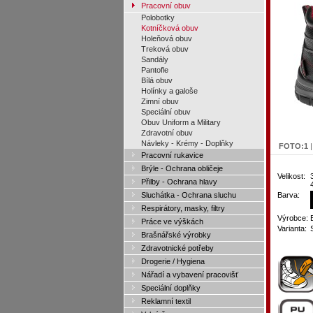
Pracovní obuv
Polobotky
Kotníčková obuv
Holeňová obuv
Treková obuv
Sandály
Pantofle
Bílá obuv
Holínky a galoše
Zimní obuv
Speciální obuv
Obuv Uniform a Military
Zdravotní obuv
Návleky - Krémy - Doplňky
FOTO:
1
Pracovní rukavice
Brýle - Ochrana obličeje
Velikost:
Přilby - Ochrana hlavy
Sluchátka - Ochrana sluchu
Barva:
Respirátory, masky, filtry
Výrobce:
Práce ve výškách
Varianta:
Brašnářské výrobky
Zdravotnické potřeby
Drogerie / Hygiena
Nářadí a vybavení pracovišť
Speciální doplňky
Reklamní textil