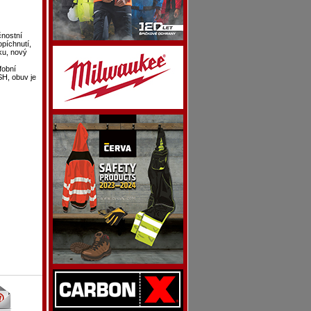
nostní
píchnutí,
ku, nový
fobní
H, obuv je