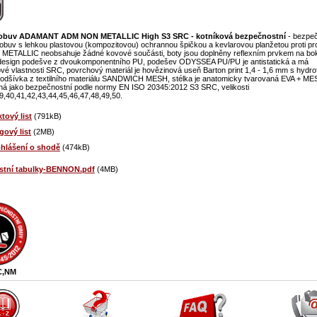
 obuv ADAMANT ADM NON METALLIC High S3 SRC - kotníková bezpečnostní
- bezpeč
obuv s lehkou plastovou (kompozitovou) ochrannou špičkou a kevlarovou planžetou proti pro
METALLIC neobsahuje žádné kovové součásti, boty jsou doplněny reflexním prvkem na bo
í design podešve z dvoukomponentního PU, podešev ODYSSEA PU/PU je antistatická a má
ové vlastnosti SRC, povrchový materiál je hovězinová useň Barton print 1,4 - 1,6 mm s hydro
podšívka z textilního materiálu SANDWICH MESH, stélka je anatomicky tvarovaná EVA + MES
aná jako bezpečnostní podle normy EN ISO 20345:2012 S3 SRC, velikosti
9,40,41,42,43,44,45,46,47,48,49,50.
tový list
(791kB)
gový list
(2MB)
hlášení o shodě
(474kB)
ostní tabulky-BENNON.pdf
(4MB)
C,NM