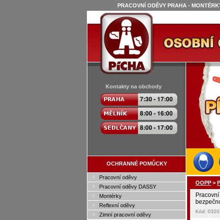
PRACOVNÍ ODĚVY PRAHA - MONTÉRKY
Kontakty na obchody
OCHRANNÉ POMŮCKY
Pracovní oděvy
OOPP
>
P
Pracovní oděvy DASSY
Pracovn
Montérky
bezpečno
Reflexní oděvy
Kód: 032
Zimní pracovní oděvy