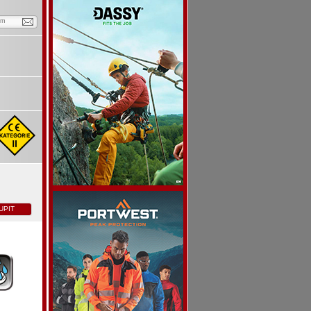
em
UPIT