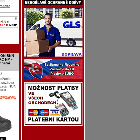
rodejce
NNON BNN
RC NM -
nostní
S3
kožená s
mpozitová
nžeta, NON
kluz
AIL