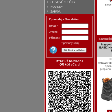
SLEVOVÉ KUPÓNY
Slovn
NOVINKY
ZÁBAVA
Zpravodaj - Newsletter
Email: *
Jméno:
Příjmení:
Související
* povinný údaj
Pracovn
BASIC Hi
0
RYCHLÝ KONTAKT
velikost 3
QR kód vCard
špičk
propíchnu
KO