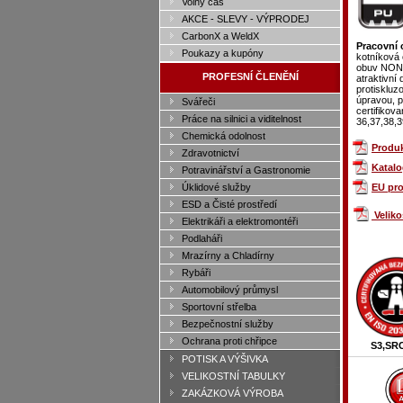
Volný čas
AKCE - SLEVY - VÝPRODEJ
CarbonX a WeldX
Pracovní
Poukazy a kupóny
kotníková 
obuv NON 
PROFESNÍ ČLENĚNÍ
atraktivn
protiskluz
úpravou, 
Svářeči
certifikov
Práce na silnici a viditelnost
36,37,38,3
Chemická odolnost
Produk
Zdravotnictví
Katalo
Potravinářství a Gastronomie
Úklidové služby
EU pro
ESD a Čisté prostředí
Velik
Elektrikáři a elektromontéři
Podlaháři
Mrazírny a Chladírny
Rybáři
Automobilový průmysl
Sportovní střelba
Bezpečnostní služby
Ochrana proti chřipce
S3,SR
POTISK A VÝŠIVKA
VELIKOSTNÍ TABULKY
ZAKÁZKOVÁ VÝROBA