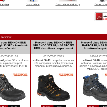
ík pojmů
Jak si vybrat
Často kladené dotazy
Dotaz na p
 sortiment:
í obuv BENNON BNN
Pracovní obuv BENNON BNN
Pracovní obuv BE
gh S3 SRC - kotníková
ORLANDO XTR High S3 SRC NM
RAPTOR High S3 S
bezpečnostní
HRO - kotníková bezpečnostní
kotníková bezpeč
320-ZS93201S3
0320-ZS63235S3
0320-Z93207
9-47
, obuv S3 s ocelovou
velikost 36-48
, bezpečnostní obuv
velikost 36-48
, celo
ou a planžetou proti
S3, kompozitní špička, kevlarová
ochranou kotníku, ko
tí, přímý nástřik PU/PU
planžeta, protiskluzová podešev
špička a kevlarová pla
METALLIC, protis
UPIT
DETAIL
KOUPIT
DETAIL
KOUPIT
DET