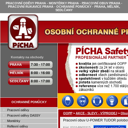
PRACOVNÍ ODĚVY PRAHA - MONTÉRKY PRAHA - PRACOVNÍ OBUV PRAHA -
PRACOVNÍ RUKAVICE PRAHA - OCHRANNÉ POMŮCKY - PRAHA, MĚLNÍK,
SEDLČANY
Kontakty na obchody
OCHRANNÉ POMŮCKY
Pracovní oděvy
OOPP
>
AKCE - SLEVY - VÝPRODEJ
>
Obu
Pracovní oděvy DASSY
Pracovní obuv U-POWER TUDOR polobo
Montérky
Reflexní oděvy
Kód: 0310-BN20315