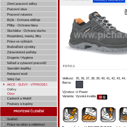
PRODEJ UKONČEN
Zimní pracovní oděvy
Pracovní obuv
Pracovní rukavice
Brýle - Ochrana obličeje
Přilby - Ochrana hlavy
Sluchátka - Ochrana sluchu
Respirátory, masky, filtry
Práce ve výškách
Brašnářské výrobky
Zdravotnické potřeby
Drogerie / Hygiena
Nářadí a vybavení pracovišť
FOTO:
1
Speciální doplňky
Reklamní textil
Velikost:
35, 36, 37, 38, 39, 40, 41, 42, 43, 44,
Volný čas
Barva:
AKCE - SLEVY - VÝPRODEJ
Oděvy
Výrobce:
U-Power
Obuv
Varianta:
Vysoká kvalita
CarbonX a WeldX
Poukazy a kupóny
PROFESNÍ ČLENĚNÍ
Svářeči
Práce na silnici a viditelnost