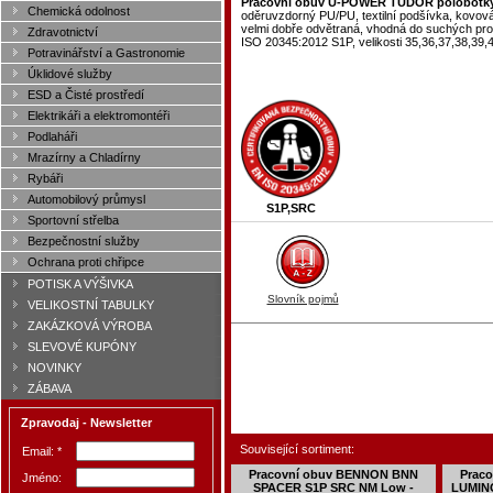
Pracovní obuv U-POWER TUDOR polobotky
Chemická odolnost
oděruvzdorný PU/PU, textilní podšívka, kovová
velmi dobře odvětraná, vhodná do suchých pro
Zdravotnictví
ISO 20345:2012 S1P, velikosti 35,36,37,38,39,
Potravinářství a Gastronomie
Úklidové služby
ESD a Čisté prostředí
Elektrikáři a elektromontéři
Podlaháři
Mrazírny a Chladírny
Rybáři
Automobilový průmysl
S1P,SRC
Sportovní střelba
Bezpečnostní služby
Ochrana proti chřipce
POTISK A VÝŠIVKA
Slovník pojmů
VELIKOSTNÍ TABULKY
ZAKÁZKOVÁ VÝROBA
SLEVOVÉ KUPÓNY
NOVINKY
ZÁBAVA
Zpravodaj - Newsletter
Související sortiment:
Email: *
Pracovní obuv BENNON BNN
Prac
Jméno:
SPACER S1P SRC NM Low -
LUMINO