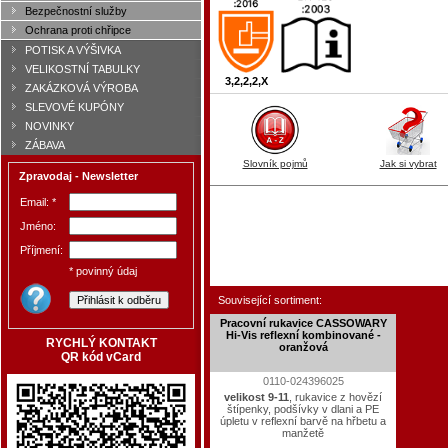
Bezpečnostní služby
Ochrana proti chřipce
POTISK A VÝŠIVKA
VELIKOSTNÍ TABULKY
3,2,2,2,X
ZAKÁZKOVÁ VÝROBA
SLEVOVÉ KUPÓNY
NOVINKY
ZÁBAVA
Slovník pojmů
Jak si vybrat
Zpravodaj - Newsletter
Email: *
Jméno:
Příjmení:
* povinný údaj
Související sortiment:
Pracovní rukavice CASSOWARY
Hi-Vis reflexní kombinované -
RYCHLÝ KONTAKT
oranžová
QR kód vCard
0110-024396025
velikost 9-11
, rukavice z hovězí
štípenky, podšívky v dlani a PE
úpletu v reflexní barvě na hřbetu a
manžetě