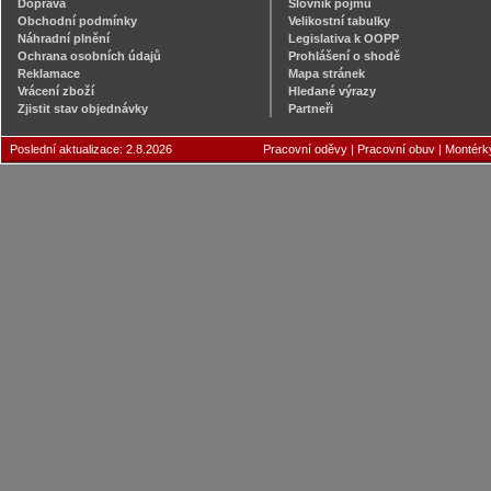
Doprava
Slovník pojmů
Obchodní podmínky
Velikostní tabulky
Náhradní plnění
Legislativa k OOPP
Ochrana osobních údajů
Prohlášení o shodě
Reklamace
Mapa stránek
Vrácení zboží
Hledané výrazy
Zjistit stav objednávky
Partneři
Poslední aktualizace: 2.8.2026
Pracovní oděvy
|
Pracovní obuv
|
Montérk