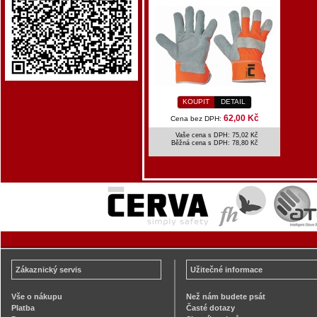
KOUPIT
DETAIL
62,00 Kč
Cena bez DPH:
Vaše cena s DPH: 75,02 Kč
Běžná cena s DPH:
78,80 Kč
Zákaznický servis
Užitečné informace
Vše o nákupu
Než nám budete psát
Platba
Časté dotazy