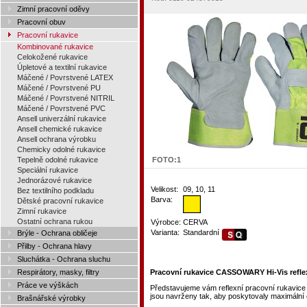
Zimní pracovní oděvy
Pracovní obuv
Pracovní rukavice
Kombinované rukavice
Celokožené rukavice
Úpletové a textilní rukavice
Máčené / Povrstvené LATEX
Máčené / Povrstvené PU
Máčené / Povrstvené NITRIL
Máčené / Povrstvené PVC
Ansell univerzální rukavice
Ansell chemické rukavice
Ansell ochrana výrobku
Chemicky odolné rukavice
Tepelně odolné rukavice
FOTO:
1
Speciální rukavice
Jednorázové rukavice
Velikost:
09, 10, 11
Bez textilního podkladu
Barva:
Dětské pracovní rukavice
Zimní rukavice
Ostatní ochrana rukou
Výrobce:
CERVA
Varianta:
Standardní
Brýle - Ochrana obličeje
Přilby - Ochrana hlavy
Sluchátka - Ochrana sluchu
Respirátory, masky, filtry
Pracovní rukavice CASSOWARY Hi-Vis refle
Práce ve výškách
Představujeme vám reflexní pracovní rukavic
jsou navrženy tak, aby poskytovaly maximální oc
Brašnářské výrobky