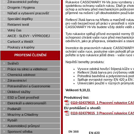
Zdravotnické potřeby
Rukavice CASSOWARY Hi-Vis jsou vyrobeny z vy
spolehlivou ochranu vašich rukou. Dlaň je zhot
Drogerie / Hygiena
úchop a ochranu před mechanickým poškozením
příjemné na nošení i při dlouhodobém používán
Nářadí a vybavení pracovišť
Speciální doplňky
Reflexní žlutá barva na hřbetu a manžetě rukav
pro vaši bezpečnost při práci v prostředí s ní
Reklamní textil
CASSOWARY Hi-Vis budete vždy dobře vidět a b
Volný čas
Tyto rukavice splňují přísné evropské normy E
AKCE - SLEVY - VÝPRODEJ
schopnost chránit vaše ruce před mechanickými
odvětvích, jako je přeprava, skladování a stave
CarbonX a WeldX
Poukazy a kupóny
Investice do pracovních rukavic CASSOWARY Hi
ochrání vaše ruce, poskytne vám pohodlí při p
PROFESNÍ ČLENĚNÍ
pořiďte si tyto rukavice ještě dnes - vaše ruce
Největší benefity produktu:
Svářeči
Vysoce odolná hovězí štípená kůže v 
Práce na silnici a viditelnost
Reflexní žlutá barva pro zvýšenou vidit
Chemická odolnost
Pohodlná bavlněná a polyesterová pod
Splňuje evropské normy EN 420 a EN 3
Zdravotnictví
Univerzální použití v různých průmysl
Potravinářství a Gastronomie
Velikosti 9,10,11
.
Úklidové služby
ESD a Čisté prostředí
Produktový list:
0110-024379015_1 Pracovní rukavice CA
Elektrikáři a elektromontéři
EU prohlášení o shodě:
Podlaháři
0110-024379015_3 Pracovní rukavice CA
Mrazírny a Chladírny
Rybáři
Automobilový průmysl
Sportovní střelba