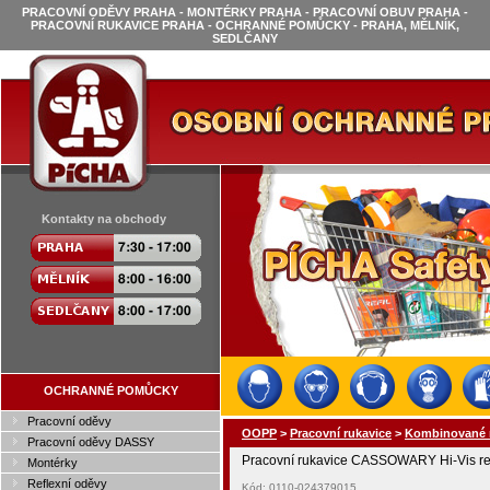
PRACOVNÍ ODĚVY PRAHA - MONTÉRKY PRAHA - PRACOVNÍ OBUV PRAHA -
PRACOVNÍ RUKAVICE PRAHA - OCHRANNÉ POMŮCKY - PRAHA, MĚLNÍK,
SEDLČANY
Kontakty na obchody
OCHRANNÉ POMŮCKY
Pracovní oděvy
OOPP
>
Pracovní rukavice
>
Kombinované 
Pracovní oděvy DASSY
Pracovní rukavice CASSOWARY Hi-Vis ref
Montérky
Reflexní oděvy
Kód: 0110-024379015