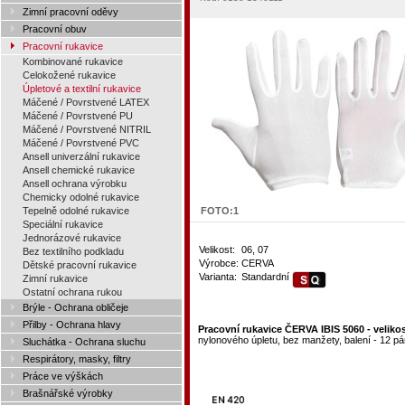
Zimní pracovní oděvy
Pracovní obuv
Pracovní rukavice
Kombinované rukavice
Celokožené rukavice
Úpletové a textilní rukavice
Máčené / Povrstvené LATEX
Máčené / Povrstvené PU
Máčené / Povrstvené NITRIL
Máčené / Povrstvené PVC
Ansell univerzální rukavice
Ansell chemické rukavice
Ansell ochrana výrobku
Chemicky odolné rukavice
Tepelně odolné rukavice
FOTO:
1
Speciální rukavice
Jednorázové rukavice
Velikost:
06, 07
Bez textilního podkladu
Výrobce:
CERVA
Dětské pracovní rukavice
Varianta:
Standardní
Zimní rukavice
Ostatní ochrana rukou
Brýle - Ochrana obličeje
Přilby - Ochrana hlavy
Pracovní rukavice ČERVA IBIS 5060 - velikos
nylonového úpletu, bez manžety, balení - 12 pá
Sluchátka - Ochrana sluchu
Respirátory, masky, filtry
Práce ve výškách
Brašnářské výrobky