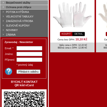
Bezpečnostní služby
Ochrana proti chřipce
POTISK A VÝŠIVKA
VELIKOSTNÍ TABULKY
ZAKÁZKOVÁ VÝROBA
SLEVOVÉ KUPÓNY
NOVINKY
KOUPIT
DETAIL
ZÁBAVA
10,10 Kč
Cena bez DPH:
Ce
Zpravodaj - Newsletter
Vaše cena s DPH: 12,22 Kč
V
Běžná cena s DPH:
12,80 Kč
Bě
Email: *
Jméno:
Příjmení:
* povinný údaj
RYCHLÝ KONTAKT
QR kód vCard