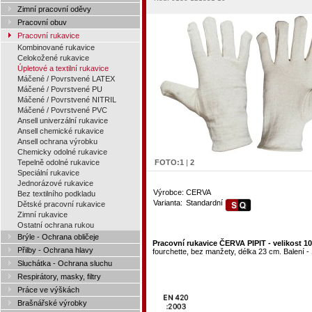
Zimní pracovní oděvy
Pracovní obuv
Pracovní rukavice
Kombinované rukavice
Celokožené rukavice
Úpletové a textilní rukavice
Máčené / Povrstvené LATEX
Máčené / Povrstvené PU
Máčené / Povrstvené NITRIL
Máčené / Povrstvené PVC
Ansell univerzální rukavice
Ansell chemické rukavice
Ansell ochrana výrobku
Chemicky odolné rukavice
Tepelně odolné rukavice
FOTO:
1
|
2
Speciální rukavice
Jednorázové rukavice
Výrobce:
CERVA
Bez textilního podkladu
Varianta:
Standardní
Dětské pracovní rukavice
Zimní rukavice
Ostatní ochrana rukou
Brýle - Ochrana obličeje
Pracovní rukavice ČERVA PIPIT - velikost 10
Přilby - Ochrana hlavy
fourchette, bez manžety, délka 23 cm. Balení - 
Sluchátka - Ochrana sluchu
Respirátory, masky, filtry
Práce ve výškách
Brašnářské výrobky