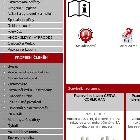
Zdravotnické potřeby
Drogerie / Hygiena
Nářadí a vybavení pracovišť
Speciální doplňky
Reklamní textil
Volný čas
AKCE - SLEVY - VÝPRODEJ
CarbonX a WeldX
Slovník pojmů
Jak si vybrat
Poukazy a kupóny
PROFESNÍ ČLENĚNÍ
Svářeči
Práce na silnici a viditelnost
Chemická odolnost
Zdravotnictví
Související sortiment:
Potravinářství a Gastronomie
Pracovní rukavice ČERVA
Prac
Úklidové služby
CORMORAN
plete
ESD a Čisté prostředí
Elektrikáři a elektromontéři
Podlaháři
0130-121510
velikost 7,8 a 10
, úpletové pracovní
velik
Mrazírny a Chladírny
rukavice z jemného běleného BA
ruka
Rybáři
úpletu, pružná manžeta
bezešvé
Automobilový průmysl
Sportovní střelba