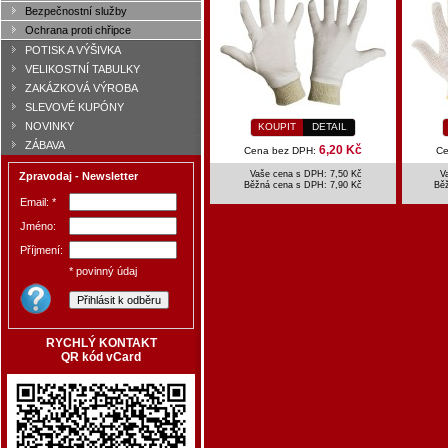
Bezpečnostní služby
Ochrana proti chřipce
POTISK A VÝŠIVKA
VELIKOSTNÍ TABULKY
ZAKÁZKOVÁ VÝROBA
SLEVOVÉ KUPÓNY
NOVINKY
KOUPIT
DETAIL
ZÁBAVA
6,20 Kč
Cena bez DPH:
Ce
Vaše cena s DPH: 7,50 Kč
V
Zpravodaj - Newsletter
Běžná cena s DPH:
7,90 Kč
Bě
Email: *
Jméno:
Příjmení:
* povinný údaj
RYCHLÝ KONTAKT
QR kód vCard