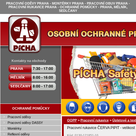
PRACOVNÍ ODĚVY PRAHA - MONTÉRKY PRAHA - PRACOVNÍ OBUV PRAHA -
PRACOVNÍ RUKAVICE PRAHA - OCHRANNÉ POMŮCKY - PRAHA, MĚLNÍK,
SEDLČANY
Kontakty na obchody
OCHRANNÉ POMŮCKY
Pracovní oděvy
OOPP
>
Pracovní rukavice
>
Úpletové a text
Pracovní oděvy DASSY
Pracovní rukavice ČERVA PIPIT - velikost
Montérky
Reflexní oděvy
Kód: 0130-121851-10