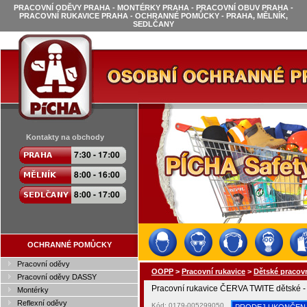
PRACOVNÍ ODĚVY PRAHA - MONTÉRKY PRAHA - PRACOVNÍ OBUV PRAHA -
PRACOVNÍ RUKAVICE PRAHA - OCHRANNÉ POMŮCKY - PRAHA, MĚLNÍK,
SEDLČANY
Kontakty na obchody
OCHRANNÉ POMŮCKY
Pracovní oděvy
OOPP
>
Pracovní rukavice
>
Dětské pracovn
Pracovní oděvy DASSY
Pracovní rukavice ČERVA TWITE dětské - 
Montérky
Reflexní oděvy
Kód: 0179-005299050