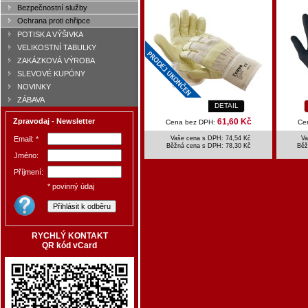
Bezpečnostní služby
Ochrana proti chřipce
POTISK A VÝŠIVKA
VELIKOSTNÍ TABULKY
ZAKÁZKOVÁ VÝROBA
SLEVOVÉ KUPÓNY
NOVINKY
ZÁBAVA
DETAIL
Zpravodaj - Newsletter
61,60 Kč
Cena bez DPH:
Ce
Email: *
Vaše cena s DPH: 74,54 Kč
Va
Běžná cena s DPH:
78,30 Kč
Běž
Jméno:
Příjmení:
* povinný údaj
RYCHLÝ KONTAKT
QR kód vCard