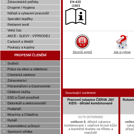
Zdravotnické potřeby
Drogerie / Hygiena
Nářadí a vybavení pracovišť
Speciální doplňky
Reklamní textil
Volný čas
AKCE - SLEVY - VÝPRODEJ
CarbonX a WeldX
Poukazy a kupóny
Slovník pojmů
Jak si vybrat
PROFESNÍ ČLENĚNÍ
Svářeči
Práce na silnici a viditelnost
Chemická odolnost
Zdravotnictví
Potravinářství a Gastronomie
Úklidové služby
Související sortiment:
ESD a Čisté prostředí
Pracovní rukavice ČERVA JAY
Rukavi
Elektrikáři a elektromontéři
KIDS - dětské kombinované
Podlaháři
Mrazírny a Chladírny
0179-007699060
Rybáři
velikost 6
, dětské rukavice
veliko
kombinované z vepřové lícové kůže
ruka
Automobilový průmysl
a bavlněné tkaniny na hřbetu a
přizp
Sportovní střelba
manžetě