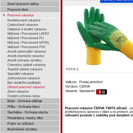
PRODEJ UKONČEN
Zimní pracovní oděvy
Pracovní obuv
Pracovní rukavice
Kombinované rukavice
Celokožené rukavice
Úpletové a textilní rukavice
Máčené / Povrstvené LATEX
Máčené / Povrstvené PU
Máčené / Povrstvené NITRIL
Máčené / Povrstvené PVC
Ansell univerzální rukavice
Ansell chemické rukavice
Ansell ochrana výrobku
Chemicky odolné rukavice
Tepelně odolné rukavice
FOTO:
1
Speciální rukavice
Jednorázové rukavice
Velikost:
Prodej ukončen!
Bez textilního podkladu
Výrobce:
CERVA
Dětské pracovní rukavice
Varianta:
Standardní
Zimní rukavice
Ostatní ochrana rukou
Brýle - Ochrana obličeje
Přilby - Ochrana hlavy
Pracovní rukavice ČERVA TWITE dětské
- ve
protiskluzovou úpravou v dlani a na prstech, p
Sluchátka - Ochrana sluchu
náhradní produkt z nabídky pod detailem t
Respirátory, masky, filtry
Práce ve výškách
Brašnářské výrobky