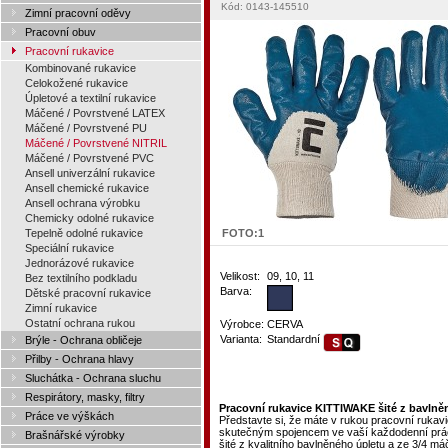
Kód: 0143-145510
Zimní pracovní oděvy
Pracovní obuv
Pracovní rukavice
Kombinované rukavice
Celokožené rukavice
Úpletové a textilní rukavice
Máčené / Povrstvené LATEX
Máčené / Povrstvené PU
Máčené / Povrstvené NITRIL
Máčené / Povrstvené PVC
Ansell univerzální rukavice
Ansell chemické rukavice
Ansell ochrana výrobku
Chemicky odolné rukavice
Tepelně odolné rukavice
FOTO:
1
Speciální rukavice
Jednorázové rukavice
Velikost:
09, 10, 11
Bez textilního podkladu
Barva:
Dětské pracovní rukavice
Zimní rukavice
Ostatní ochrana rukou
Výrobce:
CERVA
Varianta:
Standardní
Brýle - Ochrana obličeje
Přilby - Ochrana hlavy
Sluchátka - Ochrana sluchu
Respirátory, masky, filtry
Pracovní rukavice KITTIWAKE šité z bavlněn
Práce ve výškách
Představte si, že máte v rukou pracovní rukav
skutečným spojencem ve vaší každodenní prác
Brašnářské výrobky
šité z kvalitního bavlněného úpletu a ze 3/4 máč