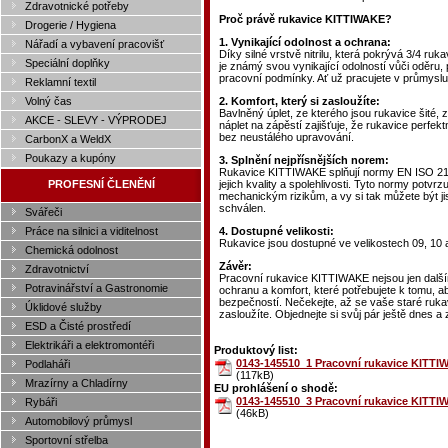
Zdravotnické potřeby
Proč právě rukavice KITTIWAKE?
Drogerie / Hygiena
1. Vynikající odolnost a ochrana:
Nářadí a vybavení pracovišť
Díky silné vrstvě nitrilu, která pokrývá 3/4 ru
Speciální doplňky
je známý svou vynikající odolností vůči oděru, 
pracovní podmínky. Ať už pracujete v průmyslu,
Reklamní textil
Volný čas
2. Komfort, který si zasloužíte:
Bavlněný úplet, ze kterého jsou rukavice šité, 
AKCE - SLEVY - VÝPRODEJ
náplet na zápěstí zajišťuje, že rukavice perfe
bez neustálého upravování.
CarbonX a WeldX
Poukazy a kupóny
3. Splnění nejpřísnějších norem:
Rukavice KITTIWAKE splňují normy EN ISO 214
PROFESNÍ ČLENĚNÍ
jejich kvality a spolehlivosti. Tyto normy potvr
mechanickým rizikům, a vy si tak můžete být jis
schválen.
Svářeči
Práce na silnici a viditelnost
4. Dostupné velikosti:
Rukavice jsou dostupné ve velikostech 09, 10 
Chemická odolnost
Závěr:
Zdravotnictví
Pracovní rukavice KITTIWAKE nejsou jen dalším
Potravinářství a Gastronomie
ochranu a komfort, které potřebujete k tomu, a
bezpečností. Nečekejte, až se vaše staré rukavic
Úklidové služby
zasloužíte. Objednejte si svůj pár ještě dnes a 
ESD a Čisté prostředí
Elektrikáři a elektromontéři
Produktový list:
0143-145510_1 Pracovní rukavice KITTIW
Podlaháři
(117kB)
Mrazírny a Chladírny
EU prohlášení o shodě:
0143-145510_3 Pracovní rukavice KITTIW
Rybáři
(46kB)
Automobilový průmysl
Sportovní střelba