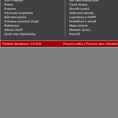
Vše o nákupu
Než nám budete psát
Platba
Časté dotazy
Doprava
Slovník pojmů
Obchodní podmínky
Velikostní tabulky
Náhradní plnění
Legislativa k OOPP
Ochrana osobních údajů
Prohlášení o shodě
Reklamace
Mapa stránek
Vrácení zboží
Hledané výrazy
Zjistit stav objednávky
Partneři
Poslední aktualizace: 2.8.2026
Pracovní oděvy
|
Pracovní obuv
|
Montérk