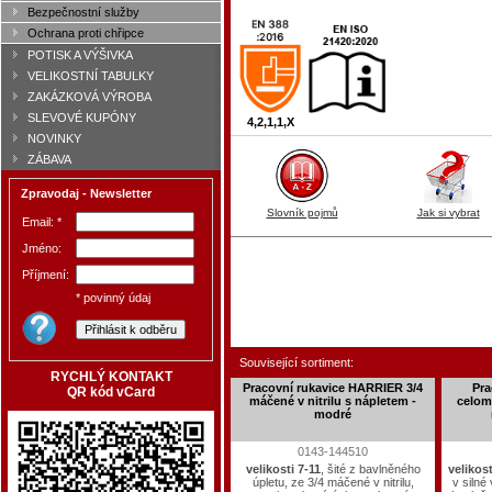
Bezpečnostní služby
Ochrana proti chřipce
POTISK A VÝŠIVKA
VELIKOSTNÍ TABULKY
ZAKÁZKOVÁ VÝROBA
SLEVOVÉ KUPÓNY
4,2,1,1,X
NOVINKY
ZÁBAVA
Zpravodaj - Newsletter
Slovník pojmů
Jak si vybrat
Email: *
Jméno:
Příjmení:
* povinný údaj
Související sortiment:
RYCHLÝ KONTAKT
Pracovní rukavice HARRIER 3/4
Pra
QR kód vCard
máčené v nitrilu s nápletem -
celom
modré
0143-144510
velikosti 7-11
, šité z bavlněného
velikost
úpletu, ze 3/4 máčené v nitrilu,
v silné 