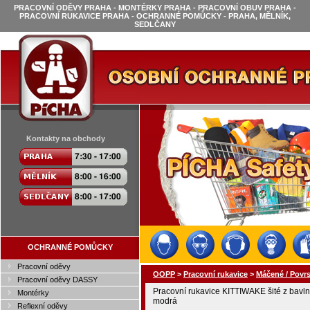
PRACOVNÍ ODĚVY PRAHA - MONTÉRKY PRAHA - PRACOVNÍ OBUV PRAHA -
PRACOVNÍ RUKAVICE PRAHA - OCHRANNÉ POMŮCKY - PRAHA, MĚLNÍK,
SEDLČANY
Kontakty na obchody
OCHRANNÉ POMŮCKY
Pracovní oděvy
OOPP
>
Pracovní rukavice
>
Máčené / Povr
Pracovní oděvy DASSY
Pracovní rukavice KITTIWAKE šité z bavlně
Montérky
modrá
Reflexní oděvy