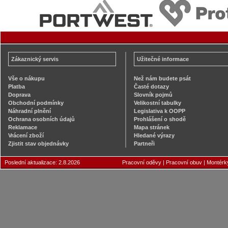
Zákaznický servis
Užitečné informace
Vše o nákupu
Než nám budete psát
Platba
Časté dotazy
Doprava
Slovník pojmů
Obchodní podmínky
Velikostní tabulky
Náhradní plnění
Legislativa k OOPP
Ochrana osobních údajů
Prohlášení o shodě
Reklamace
Mapa stránek
Vrácení zboží
Hledané výrazy
Zjistit stav objednávky
Partneři
Poslední aktualizace: 2.8.2026
Pracovní oděvy
|
Pracovní obuv
|
Montérk