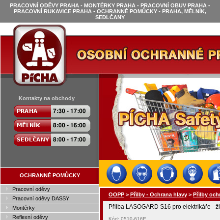
PRACOVNÍ ODĚVY PRAHA - MONTÉRKY PRAHA - PRACOVNÍ OBUV PRAHA -
PRACOVNÍ RUKAVICE PRAHA - OCHRANNÉ POMŮCKY - PRAHA, MĚLNÍK,
SEDLČANY
Kontakty na obchody
OCHRANNÉ POMŮCKY
Pracovní oděvy
OOPP
>
Přilby - Ochrana hlavy
>
Přilby oc
Pracovní oděvy DASSY
Přilba LASOGARD S16 pro elektrikáře - žl
Montérky
Reflexní oděvy
Kód: 0510-616E