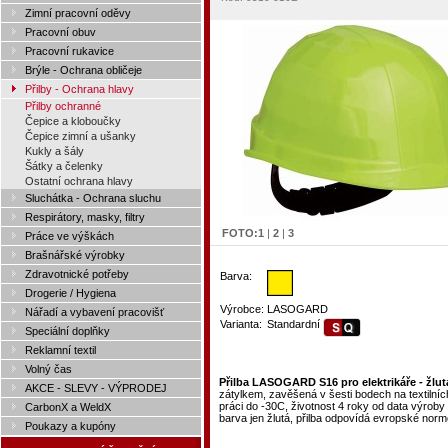
Zimní pracovní oděvy
Pracovní obuv
Pracovní rukavice
Brýle - Ochrana obličeje
Přilby - Ochrana hlavy
Přilby ochranné
Čepice a kloboučky
Čepice zimní a ušanky
Kukly a šály
Šátky a čelenky
Ostatní ochrana hlavy
Sluchátka - Ochrana sluchu
Respirátory, masky, filtry
FOTO:
1
|
2
|
3
Práce ve výškách
Brašnářské výrobky
Zdravotnické potřeby
Barva:
Drogerie / Hygiena
Výrobce:
LASOGARD
Nářadí a vybavení pracovišť
Varianta:
Standardní
Speciální doplňky
Reklamní textil
Volný čas
Přilba LASOGARD S16 pro elektrikáře - žlut
AKCE - SLEVY - VÝPRODEJ
zátylkem, zavěšená v šesti bodech na textilníc
práci do -30C, životnost 4 roky od data výroby 
CarbonX a WeldX
barva jen žlutá, přilba odpovídá evropské nor
Poukazy a kupóny