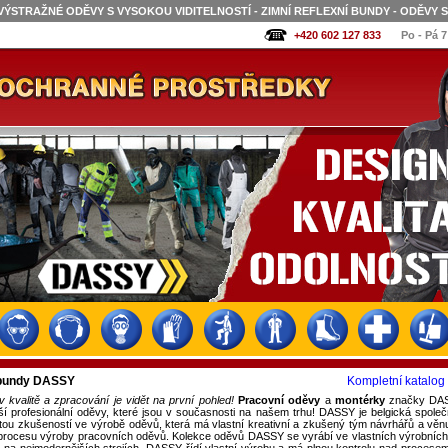
VÝSTRAŽNÉ ODĚVY S VYSOKOU VIDITELNOSTÍ - ZIMNÍ REFLEXNÍ BUNDY - ODĚVY 
+420 602 127 833
Po - Pá 7
 bundy DASSY
Kompletní katalog 
v kvalitě a zpracování je vidět na první pohled!
Pracovní oděvy
a
montérky
značky DAS
ější profesionální oděvy, které jsou v současnosti na našem trhu! DASSY je belgická společ
letou zkušeností ve výrobě oděvů, která má vlastní kreativní a zkušený tým návrhářů a věnu
procesu výroby pracovních oděvů. Kolekce oděvů DASSY se vyrábí ve vlastních výrobních