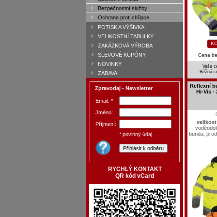
Bezpečnostní služby
Ochrana proti chřipce
POTISK A VÝŠIVKA
VELIKOSTNÍ TABULKY
KO
ZAKÁZKOVÁ VÝROBA
SLEVOVÉ KUPÓNY
Cena b
NOVINKY
Vaše c
Běžná c
ZÁBAVA
Reflexní 
Zpravodaj - Newsletter
Hi-Vis -
Email: *
Jméno:
velikos
Příjmení:
voděodol
bunda, pro
* povinný údaj
RYCHLÝ KONTAKT
QR kód vCard