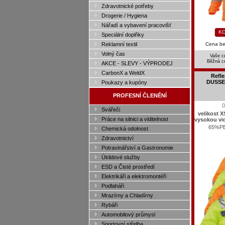
Zdravotnické potřeby
Drogerie / Hygiena
Nářadí a vybavení pracovišť
KO
Speciální doplňky
Reklamní textil
Cena b
Volný čas
Vaše c
Běžná c
AKCE - SLEVY - VÝPRODEJ
CarbonX a WeldX
Refl
DUSSEL
Poukazy a kupóny
PROFESNÍ ČLENĚNÍ
0
Svářeči
velikost 
Práce na silnici a viditelnost
vysokou vid
65%P
Chemická odolnost
Zdravotnictví
Potravinářství a Gastronomie
Úklidové služby
ESD a Čisté prostředí
Elektrikáři a elektromontéři
Podlaháři
Mrazírny a Chladírny
Rybáři
Automobilový průmysl
Sportovní střelba