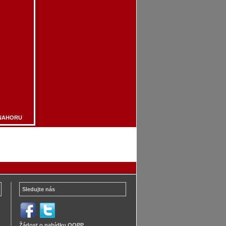
NAHORU
Sledujte nás
Žádost o nabídku OOPP