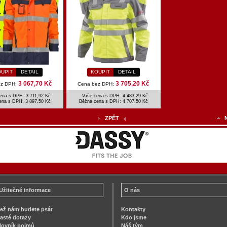
UPIT
DETAIL
KOUPIT
DETAIL
3 067,70 Kč
3 705,20 Kč
ez DPH:
Cena bez DPH:
ena s DPH: 3 711,92 Kč
Vaše cena s DPH: 4 483,29 Kč
ena s DPH:
3 897,50 Kč
Běžná cena s DPH:
4 707,50 Kč
ZPĚT
Užitečné informace
O nás
ež nám budete psát
Kontakty
asté dotazy
Kdo jsme
lovník pojmů
Náš tým