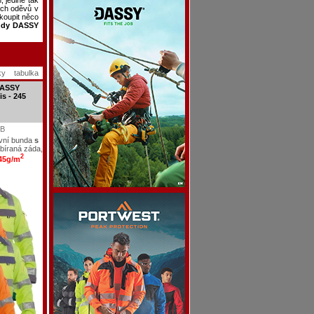
, jedině tak
ích oděvů v
 koupit něco
ndy DASSY
ky
tabulka
DASSY
s - 245
1B
ovní bunda
s
abíraná záda,
2
45g/m