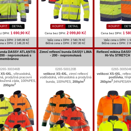
UPIT
DETAIL
KOUPIT
DETAIL
KOUPIT
DET
1 690,90 Kč
2 099,80 Kč
1 58
ez DPH:
Cena bez DPH:
Cena bez DPH:
ena s DPH: 2 045,99 Kč
Vaše cena s DPH: 2 540,76 Kč
Vaše cena s DPH: 1 9
ena s DPH:
2 148,20 Kč
Běžná cena s DPH:
2 667,80 Kč
Běžná cena s DPH:
2 0
bunda DASSY ATLANTIS
Zimní reflexní bunda DASSY LIMA
Reflexní mikina DAS
 200 - nepromokavá s
- 200 - nepromokavá
Hi-Vis STRETCH 
membránou
0265-300346B
0265-500120B
0265-300504
t XS-4XL
, větruodolná,
velikost XS-4XL
, zimní reflexní
velikost XS-4XL
, refle
ná, prodyšná pracovní
voděodolná, větruodolná a prodyšná
podšívka
, hřej
dloužená záda, 100%PES,
2
2
bunda, 100%PES,
200g/m
260g/m
,94%PES/6%
2
200g/m