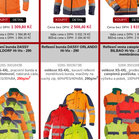
UPIT
DETAIL
KOUPIT
DETAIL
KOUPIT
DET
1 309,80 Kč
2 506,40 Kč
1 61
ez DPH:
Cena bez DPH:
Cena bez DPH:
ena s DPH: 1 584,86 Kč
Vaše cena s DPH: 3 032,74 Kč
Vaše cena s DPH: 1 9
ena s DPH:
1 664,10 Kč
Běžná cena s DPH:
3 184,40 Kč
Běžná cena s DPH:
2 0
exní bunda DASSY
Reflexní bunda DASSY ORLANDO
Reflexní vesta zatep
DORF Hi-Vis - 290
Hi-Vis - 290
BILBAO Hi-Vis - 2
membránou
265-3001843B
0265-3003673B
0268-350100
XS-4XL
, pracovní bunda
s
velikost XS-4XL
, luxusní reflexní
velikost XS-4XL
, prodl
itelností
, nabíraná záda,
montérková bunda, manžety na
zateplená podšívka
, 
2
2
ES/35%BA,
290g/m
suchý zip, 60%PES/40%BA,
290g/m
výšivku a potisk, 100%