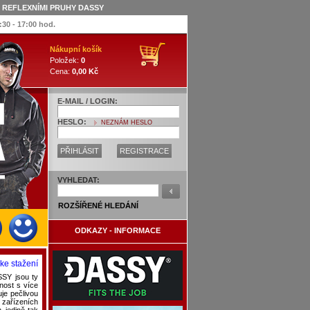
S REFLEXNÍMI PRUHY DASSY
:30 - 17:00 hod.
Nákupní košík
Položek:
0
Cena:
0,00 Kč
E-MAIL / LOGIN:
HESLO:
NEZNÁM HESLO
PŘIHLÁSIT
REGISTRACE
VYHLEDAT:
ROZŠÍŘENÉ HLEDÁNÍ
ODKAZY - INFORMACE
ke stažení
SY jsou ty
nost s více
je pečlivou
 zařízeních