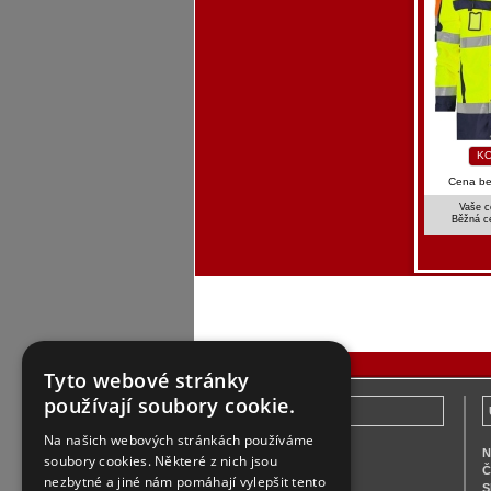
KO
Cena b
Vaše c
Běžná c
Tyto webové stránky
používají soubory cookie.
Zákaznický servis
Na našich webových stránkách používáme
Vše o nákupu
N
soubory cookies. Některé z nich jsou
Platba
Č
nezbytné a jiné nám pomáhají vylepšit tento
Doprava
S