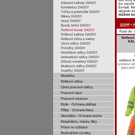
této firmy 
Dámské kalhoty DASSY
lze zaruči
Kombinézy DASSY
Evropě. Mož
opravdu kv
Trička a polokošile DASSY
můžete ko
Mikiny DASSY
Vesty DASSY
OOPP
>
Bundy lehké DASSY
Reflexní bundy DASSY
Řadit dle:
Reflexní kalhoty DASSY
Reflexn
Reflexní trička a mikiny
KAL
Zimní oděvy DASSY
Ponožky DASSY
Nehořlavé oděvy DASSY
Antistatické oděvy DASSY
velikost 
Dětské montérky DASSY
vysokou vidi
Multinorm oděvy DASSY
pasu pom
Doplňky DASSY
Montérky
Reflexní oděvy
Zimní pracovní oděvy
Pracovní obuv
Pracovní rukavice
Brýle - Ochrana obličeje
Přilby - Ochrana hlavy
Sluchátka - Ochrana sluchu
Respirátory, masky, filtry
Práce ve výškách
Brašnářské výrobky