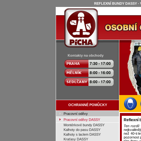
REFLEXNÍ BUNDY DASSY - 
Kontakty na obchody
OCHRANNÉ POMŮCKY
Pracovní oděvy
Pracovní oděvy DASSY
Reflexní
Montérkové bundy DASSY
Ten rozdíl 
Kalhoty do pasu DASSY
nejkvalitn
než 40-ti 
Kalhoty s laclem DASSY
pozornost 
Kraťasy DASSY