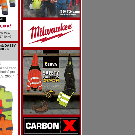
AIL
9,30 Kč
59,35 Kč
57,40 Kč
lená DASSY
00 - s
B
oužená záda,
vhodná pro
2
PES,
200g/m