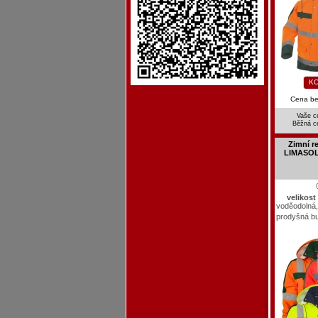
KO
Cena b
Vaše c
Běžná c
Zimní r
LIMASOL 
velikost
voděodolná
prodyšná b