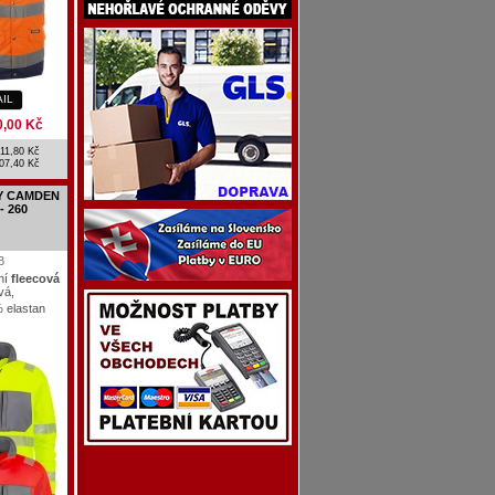
AIL
0,00 Kč
11,80 Kč
07,40 Kč
SY CAMDEN
- 260
B
xní
fleecová
ivá,
 elastan