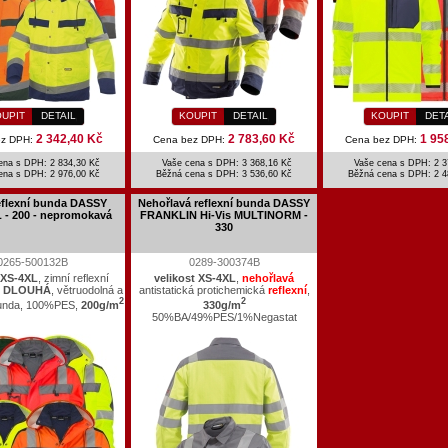
UPIT
DETAIL
KOUPIT
DETAIL
KOUPIT
DET
2 342,40 Kč
2 783,60 Kč
1 95
ez DPH:
Cena bez DPH:
Cena bez DPH:
ena s DPH: 2 834,30 Kč
Vaše cena s DPH: 3 368,16 Kč
Vaše cena s DPH: 2 3
ena s DPH:
2 976,00 Kč
Běžná cena s DPH:
3 536,60 Kč
Běžná cena s DPH:
2 4
eflexní bunda DASSY
Nehořlavá reflexní bunda DASSY
- 200 - nepromokavá
FRANKLIN Hi-Vis MULTINORM -
330
0265-500132B
0289-300374B
 XS-4XL
, zimní reflexní
velikost XS-4XL
,
nehořlavá
,
DLOUHÁ
, větruodolná a
antistatická protichemická
reflexní
,
2
2
unda, 100%PES,
200g/m
330g/m
50%BA/49%PES/1%Negastat