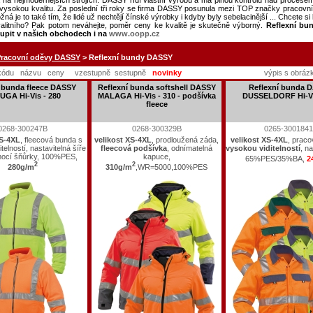
a na nejmodernějších strojích. DASSY řídí vlastní výrobu a má plnou kontrolu nad procesem
t vysokou kvalitu. Za poslední tři roky se firma DASSY posunula mezi TOP značky pracovn
ná je to také tím, že lidé už nechtějí čínské výrobky i kdyby byly sebelacinější ... Chcete si
alitního? Pak potom neváhejte, poměr ceny ke kvalitě je skutečně výborný.
Reflexní bu
upit v našich obchodech i na
www.oopp.cz
Pracovní oděvy DASSY
> Reflexní bundy DASSY
kódu
názvu
ceny
vzestupně
sestupně
novinky
výpis s obráz
í bunda fleece DASSY
Reflexní bunda softshell DASSY
Reflexní bunda 
UGA Hi-Vis - 280
MALAGA Hi-Vis - 310 - podšívka
DUSSELDORF Hi-Vi
fleece
0268-300247B
0268-300329B
0265-300184
XS-4XL
, fleecová bunda s
velikost XS-4XL
, prodloužená záda,
velikost XS-4XL
, prac
telností, nastavitelná šíře
fleecová podšívka
, odnímatelná
vysokou viditelností
, n
ocí šňůrky, 100%PES,
kapuce,
65%PES/35%BA,
2
2
2
280g/m
310g/m
,WR=5000,100%PES