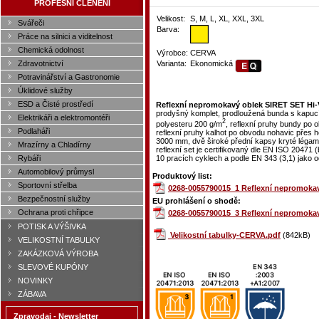
PROFESNÍ ČLENĚNÍ
Velikost:
S, M, L, XL, XXL, 3XL
Svářeči
Barva:
Práce na silnici a viditelnost
Chemická odolnost
Výrobce:
CERVA
Zdravotnictví
Varianta:
Ekonomická
Potravinářství a Gastronomie
Úklidové služby
ESD a Čisté prostředí
Reflexní nepromokavý oblek SIRET SET Hi-V
prodyšný komplet, prodloužená bunda s kapucí 
Elektrikáři a elektromontéři
2
polyesteru 200 g/m
, reflexní pruhy bundy po o
Podlaháři
reflexní pruhy kalhot po obvodu nohavic přes 
3000 mm, dvě široké přední kapsy kryté légami
Mrazírny a Chladírny
reflexní set je certifikovaný dle EN ISO 20471 (
10 pracích cyklech a podle EN 343 (3,1) jako 
Rybáři
Automobilový průmysl
Produktový list:
Sportovní střelba
0268-0055790015_1 Reflexní nepromokavý
Bezpečnostní služby
EU prohlášení o shodě:
Ochrana proti chřipce
0268-0055790015_3 Reflexní nepromokavý
POTISK A VÝŠIVKA
Velikostní tabulky-CERVA.pdf
(842kB)
VELIKOSTNÍ TABULKY
ZAKÁZKOVÁ VÝROBA
SLEVOVÉ KUPÓNY
NOVINKY
ZÁBAVA
Zpravodaj - Newsletter