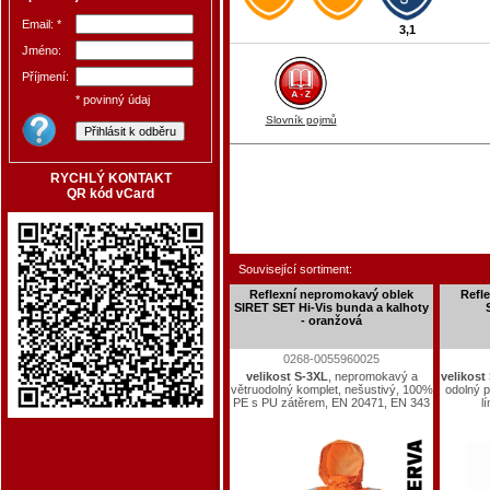
Email: *
3,1
Jméno:
Příjmení:
* povinný údaj
Slovník pojmů
RYCHLÝ KONTAKT
QR kód vCard
Související sortiment:
Reflexní nepromokavý oblek
Refl
SIRET SET Hi-Vis bunda a kalhoty
- oranžová
0268-0055960025
velikost S-3XL
, nepromokavý a
velikost
větruodolný komplet, nešustivý, 100%
odolný p
PE s PU zátěrem, EN 20471, EN 343
l