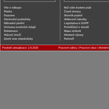
Vše o nákupu
Než nám budete psát
Platba
Časté dotazy
Doprava
Slovník pojmů
Obchodní podmínky
Velikostní tabulky
Náhradní plnění
Legislativa k OOPP
Ochrana osobních údajů
Prohlášení o shodě
Reklamace
Mapa stránek
Vrácení zboží
Hledané výrazy
Zjistit stav objednávky
Partneři
Poslední aktualizace: 2.8.2026
Pracovní oděvy
|
Pracovní obuv
|
Montérk