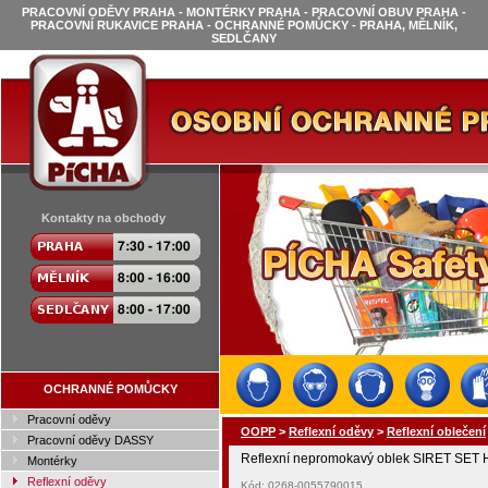
PRACOVNÍ ODĚVY PRAHA - MONTÉRKY PRAHA - PRACOVNÍ OBUV PRAHA -
PRACOVNÍ RUKAVICE PRAHA - OCHRANNÉ POMŮCKY - PRAHA, MĚLNÍK,
SEDLČANY
Kontakty na obchody
OCHRANNÉ POMŮCKY
Pracovní oděvy
OOPP
>
Reflexní oděvy
>
Reflexní oblečení
Pracovní oděvy DASSY
Reflexní nepromokavý oblek SIRET SET Hi
Montérky
Reflexní oděvy
Kód: 0268-0055790015