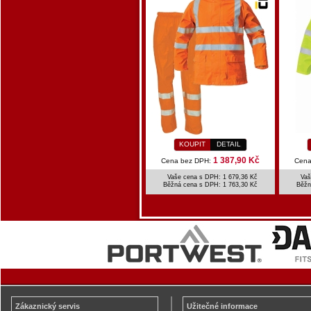
KOUPIT
DETAIL
1 387,90 Kč
Cena bez DPH:
Cena
Vaše cena s DPH: 1 679,36 Kč
Vaš
Běžná cena s DPH:
1 763,30 Kč
Běžn
Zákaznický servis
Užitečné informace