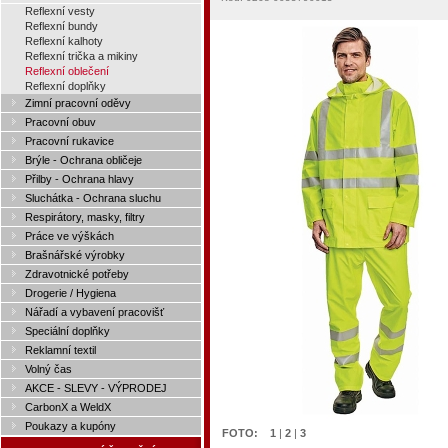
Reflexní vesty
Reflexní bundy
Reflexní kalhoty
Reflexní trička a mikiny
Reflexní oblečení
Reflexní doplňky
Zimní pracovní oděvy
Pracovní obuv
Pracovní rukavice
Brýle - Ochrana obličeje
Přilby - Ochrana hlavy
Sluchátka - Ochrana sluchu
Respirátory, masky, filtry
Práce ve výškách
Brašnářské výrobky
Zdravotnické potřeby
Drogerie / Hygiena
Nářadí a vybavení pracovišť
Speciální doplňky
Reklamní textil
Volný čas
AKCE - SLEVY - VÝPRODEJ
CarbonX a WeldX
Poukazy a kupóny
FOTO:
1
|
2
|
3