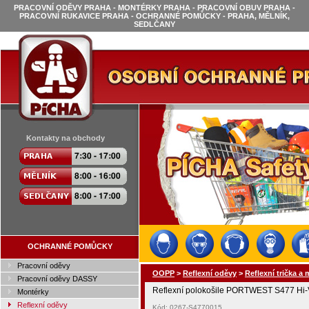
PRACOVNÍ ODĚVY PRAHA - MONTÉRKY PRAHA - PRACOVNÍ OBUV PRAHA -
PRACOVNÍ RUKAVICE PRAHA - OCHRANNÉ POMŮCKY - PRAHA, MĚLNÍK,
SEDLČANY
Kontakty na obchody
OCHRANNÉ POMŮCKY
Pracovní oděvy
OOPP
>
Reflexní oděvy
>
Reflexní trička a 
Pracovní oděvy DASSY
Reflexní polokošile PORTWEST S477 Hi-V
Montérky
Reflexní oděvy
Kód: 0267-S4770015