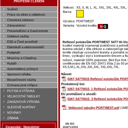
PROFESNÍ ČLENĚNÍ
Velikost:
XS, S, M, L, XL, XXL, 3XL, 4XL, 5XL,
Svářeči
Barva:
Práce na silnici a viditelnost
Chemická odolnost
Výrobce:
PORTWEST
Zdravotnictví
Varianta:
Vysoká kvalita
Potravinářství a Gastronomie
Úklidové služby
ESD a Čisté prostředí
Reflexní polokošile PORTWEST S477 Hi-Vis
kvalitní materiál znamenají praktičnost a pohod
Elektrikáři a elektromontéři
tkanina odvádí z těla vlhkost a zabezpečuje tak
textilie zlepšuje vysoušení tkaniny a pomáhá od
Podlaháři
límec, vynikající styl s kontrastním límcem a 
Mrazírny a Chladírny
nošení, materiál 100% polyester, Bird Eye Knit
certifikováno dle EN ISO 20471 třída 2 po 50 
Rybáři
XS,S,M,L,XL,XXL,3XL,4XL, 5XL,6XL,7XL.
Automobilový průmysl
Návod:
Sportovní střelba
0267-S4770015 Reflexní polokošile POR
Bezpečnostní služby
Produktový list:
Ochrana proti chřipce
0267-S4770015_1 Reflexní polokošile P
POTISK A VÝŠIVKA
EU prohlášení o shodě:
VELIKOSTNÍ TABULKY
0267-S4770015_3 Reflexní polokošile P
ZAKÁZKOVÁ VÝROBA
SLEVOVÉ KUPÓNY
Velikostní tabulky-PORTWEST.pdf
(1MB
NOVINKY
ZÁBAVA
Zpravodaj - Newsletter