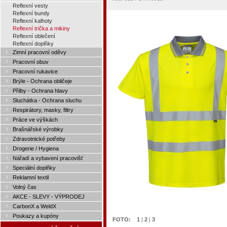
Reflexní vesty
Reflexní bundy
Reflexní kalhoty
Reflexní trička a mikiny
Reflexní oblečení
Reflexní doplňky
Zimní pracovní oděvy
Pracovní obuv
Pracovní rukavice
Brýle - Ochrana obličeje
Přilby - Ochrana hlavy
Sluchátka - Ochrana sluchu
Respirátory, masky, filtry
Práce ve výškách
Brašnářské výrobky
Zdravotnické potřeby
Drogerie / Hygiena
Nářadí a vybavení pracovišť
Speciální doplňky
Reklamní textil
Volný čas
AKCE - SLEVY - VÝPRODEJ
CarbonX a WeldX
Poukazy a kupóny
FOTO:
1
|
2
|
3