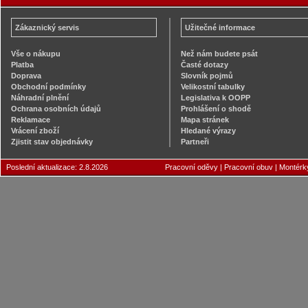
Zákaznický servis
Užitečné informace
Vše o nákupu
Než nám budete psát
Platba
Časté dotazy
Doprava
Slovník pojmů
Obchodní podmínky
Velikostní tabulky
Náhradní plnění
Legislativa k OOPP
Ochrana osobních údajů
Prohlášení o shodě
Reklamace
Mapa stránek
Vrácení zboží
Hledané výrazy
Zjistit stav objednávky
Partneři
Poslední aktualizace: 2.8.2026
Pracovní oděvy
|
Pracovní obuv
|
Montérk