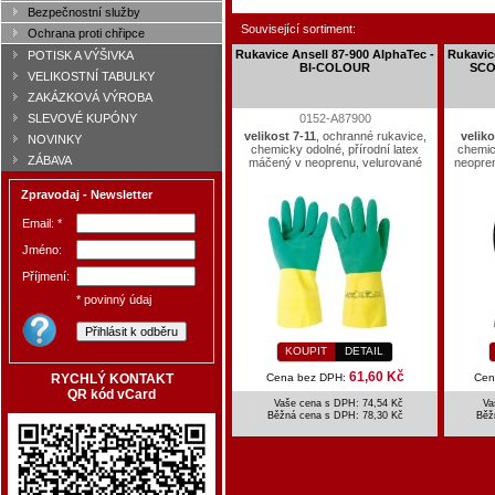
Bezpečnostní služby
Související sortiment:
Ochrana proti chřipce
Rukavice Ansell 87-900 AlphaTec -
Rukavic
POTISK A VÝŠIVKA
BI-COLOUR
SCO
VELIKOSTNÍ TABULKY
ZAKÁZKOVÁ VÝROBA
SLEVOVÉ KUPÓNY
0152-A87900
velikost 7-11
, ochranné rukavice,
veliko
NOVINKY
chemicky odolné, přírodní latex
chemic
ZÁBAVA
máčený v neoprenu, velurované
neopre
Zpravodaj - Newsletter
Email: *
Jméno:
Příjmení:
* povinný údaj
KOUPIT
DETAIL
61,60 Kč
RYCHLÝ KONTAKT
Cena bez DPH:
Cen
QR kód vCard
Vaše cena s DPH: 74,54 Kč
Va
Běžná cena s DPH:
78,30 Kč
Běž