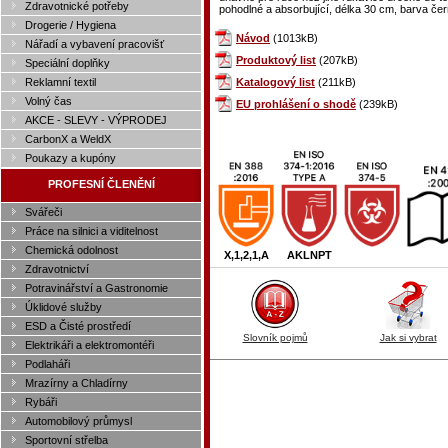
Zdravotnické potřeby
pohodlné a absorbující, délka 30 cm, barva černá
Drogerie / Hygiena
Návod
(1013kB)
Nářadí a vybavení pracovišť
Produktový list
(207kB)
Speciální doplňky
Reklamní textil
Katalogový list
(211kB)
Volný čas
EU prohlášení o shodě
(239kB)
AKCE - SLEVY - VÝPRODEJ
CarbonX a WeldX
Poukazy a kupóny
PROFESNÍ ČLENĚNÍ
Svářeči
Práce na silnici a viditelnost
Chemická odolnost
X,1,2,1,A
AKLNPT
Zdravotnictví
Potravinářství a Gastronomie
Úklidové služby
ESD a Čisté prostředí
Slovník pojmů
Jak si vybrat
Elektrikáři a elektromontéři
Podlaháři
Mrazírny a Chladírny
Rybáři
Automobilový průmysl
Sportovní střelba