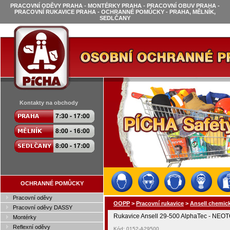
PRACOVNÍ ODĚVY PRAHA - MONTÉRKY PRAHA - PRACOVNÍ OBUV PRAHA -
PRACOVNÍ RUKAVICE PRAHA - OCHRANNÉ POMŮCKY - PRAHA, MĚLNÍK,
SEDLČANY
Kontakty na obchody
OCHRANNÉ POMŮCKY
Pracovní oděvy
OOPP
>
Pracovní rukavice
>
Ansell chemick
Pracovní oděvy DASSY
Rukavice Ansell 29-500 AlphaTec - NEO
Montérky
Reflexní oděvy
Kód: 0152-A29500