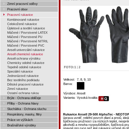
Zimní pracovní oděvy
Pracovní obuv
Pracovní rukavice
Kombinované rukavice
Celokožené rukavice
Úpletové a textilní rukavice
Máčené / Povrstvené LATEX
Máčené / Povrstvené PU
Máčené / Povrstvené NITRIL
Máčené / Povrstvené PVC
Ansell univerzální rukavice
Ansell chemické rukavice
Ansell ochrana výrobku
Chemicky odolné rukavice
Tepelně odolné rukavice
FOTO:
1
|
2
Speciální rukavice
Jednorázové rukavice
Velikost:
7, 8, 9, 10
Bez textilního podkladu
Barva:
Dětské pracovní rukavice
Zimní rukavice
Ostatní ochrana rukou
Výrobce:
Ansell
Varianta:
Vysoká kvalita
Brýle - Ochrana obličeje
Přilby - Ochrana hlavy
Sluchátka - Ochrana sluchu
Respirátory, masky, filtry
Rukavice Ansell 29-500 AlphaTec - NEOTO
úprava uvnitř, reliéfní povrch dlaní a prstů, i
Práce ve výškách
špičkovou pružnost i za nízkých teplot, neoprén
alkoholů a mnoha rozpouštědlům, špičková pruž
Brašnářské výrobky
únavné pro ruce než jiné rukavice určené do 