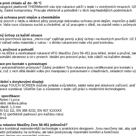
a proti chladu až do -30 °C
ologické platformě THERMtech® vás tyto rukavice udrží v teple i v extrémních mrazech. U
ty, žádné kompromisy. Pracujte efektivně a pohodlně i v těch nejchladnějších podmínkách.
ová ochrana proti olejům a chemikáliím
 povrch z nitrilu a nitrilové pěny poskytuje dokonalou ochranu proti olejům, mazivům a dalš
m. Vaše ruce zůstanou suché a chráněné, ať už pracujete v dílně, na stavbě nebo v průmys
ný úchop za každé situace
ová povrchová úprava ,,micro-cup" zajišťuje pevný a jistý úchop i na kluzkých površích. Už
í nářadí nebo materiálu z rukou - s těmito rukavicemi máte vše pod kontrolou.
t, pružnost a pohodlí
 na těžké a neohrabané rukavice! ATG MaxiDry Zero 56-451 jsou lehké, tenké a pružné, t
imální obratnost a cit v prstech. Ideální pro precizní práci, kde záleží na každém detailu.
kace pro kontakt s potravinami
v potravinářském průmyslu? Žádný problém! Tyto rukavice jsou certifikované pro kontakt s
i, což z nich dělá ideální volbu pro manipulaci s potravinami v chladírnách, skladech nebo v
ibilní s dotykovými displeji
ologii TOUCH SCREEN můžete ovládat svůj telefon, tablet nebo jiné dotykové zařízení, aniž
avice sundávat. Ušetříte čas a zůstanete v teple i při práci s moderními technologiemi.
 specifikace:
 Nylon / Lycra
itril, nitrilová pěna
 dlaně: 1,3 mm
EN 511 111, EN 388 4232, EN 407 X1XXXX
i: 8-11 (perfektně padnoucí pro každou ruku)
alová
u rukavice MaxiDry Zero 56-451 jedinečné?
ice kombinují nejmodernější technologie s praktickým designem. Jsou navrženy tak, aby spl
adní požadavky na ochranu, ale také poskytovaly maximální komfort a funkčnost.
ený design pro maximální ochranu.