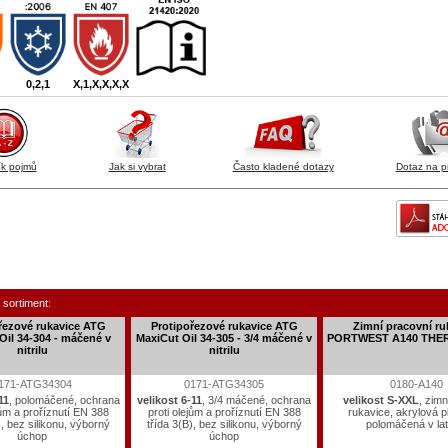
0,2,1
X,1,X,X,X,X
ík pojmů
Jak si vybrat
Často kladené dotazy
Dotaz na p
 sortiment:
řezové rukavice ATG
Protipořezové rukavice ATG
Zimní pracovní ru
Oil 34-304 - máčené v
MaxiCut Oil 34-305 - 3/4 máčené v
PORTWEST A140 THE
nitrilu
nitrilu
171-ATG34304
0171-ATG34305
0180-A140
11
, polomáčené, ochrana
velikost 6-11
, 3/4 máčené, ochrana
velikost S-XXL
, zimn
jům a proříznutí EN 388
proti olejům a proříznutí EN 388
rukavice, akrylová p
), bez silikonu, výborný
třída 3(B), bez silikonu, výborný
polomáčená v la
úchop
úchop