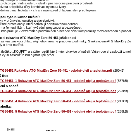
 proti propíchnutí a oděru - ideální pro náročné pracovní prostředí.
ivost a flexibilita díky kombinaci nylonu a lycry.
dolnost vůči teplotám - chrání nejen před chladem, ale i před teplem.
jsou tyto rukavice ideální?
ky v průmyslu, logistice a stavebnictví.
řské profesionály, kteří potřebují certifikovanou ochranu.
m a řemeslníkům, kteří vyžadují preciznost a bezpečnost.
, kdo pracuje v extrémních podmínkách a nechce dělat kompromisy mezi ochranou a pohodl
e si rukavice ATG MaxiDry Zero 56-451 ještě dnes!
 až vás zaskočí chlad, olej nebo náročné pracovní podmínky. S rukavicemi ATG MaxiDry Z
y o krok napřed.
 tlačítko ,,KOUPIT" a zažijte rozdíl, který tyto rukavice přinášejí. Vaše ruce si zaslouží tu nej
 vy si zasloužíte klid a jistotu při práci.
TG56451 Rukavice ATG MaxiDry Zero 56-451 - odolné oleji a teplotám.pdf
(290kB)
 list:
TG56451_1 Rukavice ATG MaxiDry Zero 56-451 - odolné oleji a teplotám.pdf
(557kB)
ení o shodě:
TG56451_3 Rukavice ATG MaxiDry Zero 56-451 - odolné oleji a teplotám.pdf
(223kB)
TG56451_4 Rukavice ATG MaxiDry Zero 56-451 - odolné oleji a teplotám.pdf
(247kB)
tabulka:
TG56451_5 Rukavice ATG MaxiDry Zero 56-451 - odolné oleji a teplotám.pdf
(288kB)