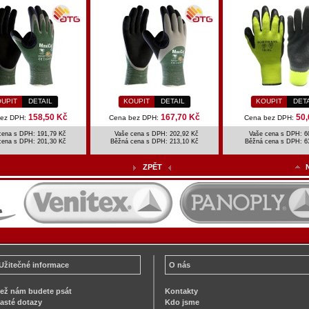
UPIT
DETAIL
KOUPIT
DETAIL
KOUPIT
DET
158,50 Kč
167,70 Kč
50,
bez DPH:
Cena bez DPH:
Cena bez DPH:
cena s DPH: 191,79 Kč
Vaše cena s DPH: 202,92 Kč
Vaše cena s DPH: 6
cena s DPH:
201,30 Kč
Běžná cena s DPH:
213,10 Kč
Běžná cena s DPH:
6
ZPĚT
Užitečné informace
O nás
ež nám budete psát
Kontakty
asté dotazy
Kdo jsme