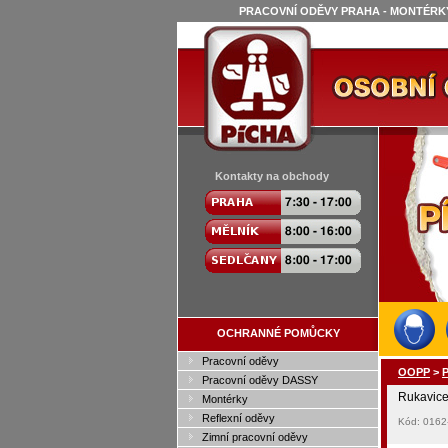
PRACOVNÍ ODĚVY PRAHA - MONTÉRKY
Kontakty na obchody
OCHRANNÉ POMŮCKY
Pracovní oděvy
OOPP
>
P
Pracovní oděvy DASSY
Rukavice
Montérky
Reflexní oděvy
Kód: 016
Zimní pracovní oděvy