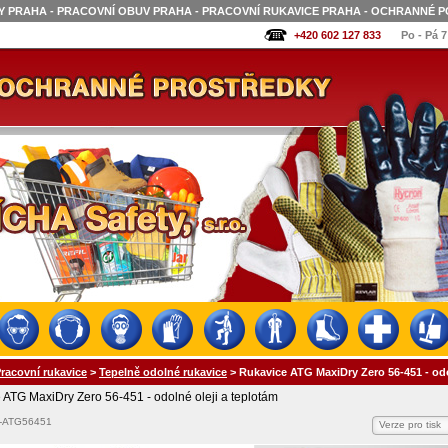
 PRAHA - PRACOVNÍ OBUV PRAHA - PRACOVNÍ RUKAVICE PRAHA - OCHRANNÉ P
+420 602 127 833
Po - Pá 7
racovní rukavice
>
Tepelně odolné rukavice
>
Rukavice ATG MaxiDry Zero 56-451 - odo
 ATG MaxiDry Zero 56-451 - odolné oleji a teplotám
2-ATG56451
Verze pro tisk