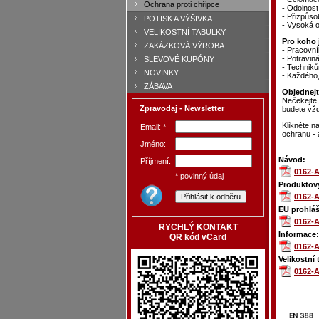
Ochrana proti chřipce
- Odolnost
- Přizpůsob
POTISK A VÝŠIVKA
- Vysoká o
VELIKOSTNÍ TABULKY
Pro koho 
ZAKÁZKOVÁ VÝROBA
- Pracovní
- Potraviná
SLEVOVÉ KUPÓNY
- Techniků
NOVINKY
- Každého
ZÁBAVA
Objednejt
Nečekejte,
Zpravodaj - Newsletter
budete vžd
Klikněte na
Email: *
ochranu - a
Jméno:
Návod:
Příjmení:
0162-A
* povinný údaj
Produktový
0162-A
EU prohláš
0162-A
RYCHLÝ KONTAKT
Informace:
QR kód vCard
0162-A
Velikostní 
0162-A