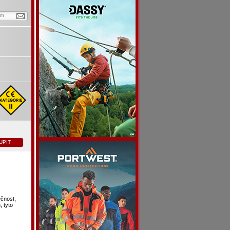
em
UPIT
čnost,
, tyto