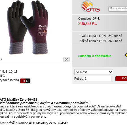
Poslat e-mail
Cena bez DPH:
206,60 Kč
Vaše cena s DPH:
249,99 Kč
Běžná cena s DPH:
262,40 Kč
Skladem u dodavatele
|
2
7, 8, 9, 10, 11
ATG
Počet:
KO
Vysoká kvalita
ATG MaxiDry Zero 56-451
mátní ochrana proti chladu, olejům a extrémním podmínkám!
kavice, které vás nezklamou ani v těch nejnáročnějších podmínkách? Už nehledejte dál!
ATG MaxiDry Zero 56-451 jsou navrženy tak, aby splnily všechny vaše požadavky na bezpe
výkon. Ať už pracujete v průmyslu, logistice, potravinářství nebo venku v mrazivých teplotách
sou vaším spolehlivým partnerem.
ybrat právě rukavice ATG MaxiDry Zero 56-451?