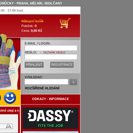
OMŮCKY - PRAHA, MĚLNÍK, SEDLČANY
:30 - 17:00 hod.
Nákupní košík
Položek:
0
Cena:
0,00 Kč
E-MAIL / LOGIN:
HESLO:
NEZNÁM HESLO
PŘIHLÁSIT
REGISTRACE
VYHLEDAT:
ROZŠÍŘENÉ HLEDÁNÍ
ODKAZY - INFORMACE
lné oleji a teplotám