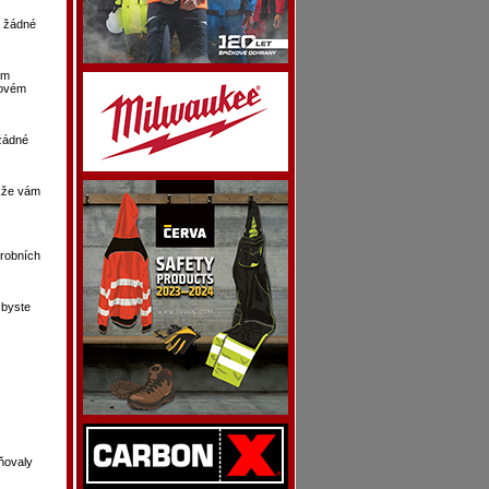
ž žádné
ím
lovém
 žádné
akže vám
ýrobních
 byste
ňovaly