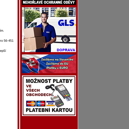
ím.
ero 56-451
lepší