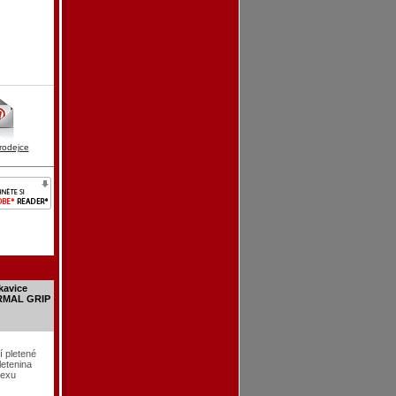
rodejce
kavice
RMAL GRIP
í pletené
letenina
texu