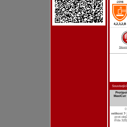
4,2,3,2,B
Slovn
Související
Protipo
MaxiCut 
0
velikost 7-
proti ole
třída 3(B