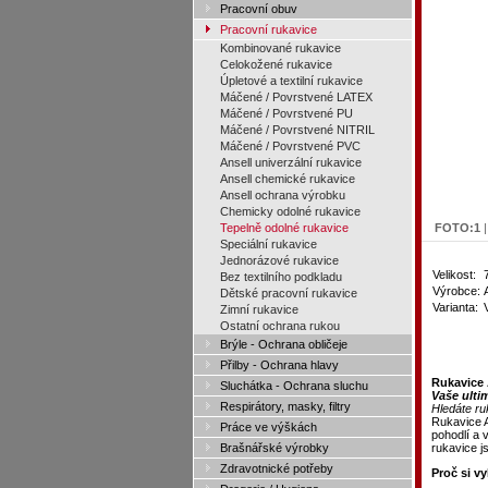
Pracovní obuv
Pracovní rukavice
Kombinované rukavice
Celokožené rukavice
Úpletové a textilní rukavice
Máčené / Povrstvené LATEX
Máčené / Povrstvené PU
Máčené / Povrstvené NITRIL
Máčené / Povrstvené PVC
Ansell univerzální rukavice
Ansell chemické rukavice
Ansell ochrana výrobku
Chemicky odolné rukavice
Tepelně odolné rukavice
FOTO:
1
Speciální rukavice
Jednorázové rukavice
Velikost:
Bez textilního podkladu
Výrobce:
Dětské pracovní rukavice
Varianta:
Zimní rukavice
Ostatní ochrana rukou
Brýle - Ochrana obličeje
Přilby - Ochrana hlavy
Rukavice 
Sluchátka - Ochrana sluchu
Vaše ulti
Respirátory, masky, filtry
Hledáte ru
Rukavice 
Práce ve výškách
pohodlí a 
Brašnářské výrobky
rukavice j
Zdravotnické potřeby
Proč si v