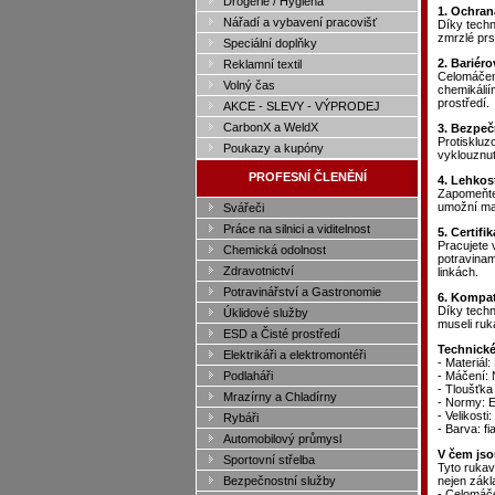
Drogerie / Hygiena
1. Ochran
Nářadí a vybavení pracovišť
Díky techn
zmrzlé prs
Speciální doplňky
2. Bariér
Reklamní textil
Celomáčený
Volný čas
chemikálií
prostředí.
AKCE - SLEVY - VÝPRODEJ
CarbonX a WeldX
3. Bezpeč
Protiskluz
Poukazy a kupóny
vyklouznut
PROFESNÍ ČLENĚNÍ
4. Lehkos
Zapomeňte
umožní max
Svářeči
Práce na silnici a viditelnost
5. Certifi
Pracujete 
Chemická odolnost
potravinam
Zdravotnictví
linkách.
Potravinářství a Gastronomie
6. Kompat
Díky techn
Úklidové služby
museli ruk
ESD a Čisté prostředí
Technické
Elektrikáři a elektromontéři
- Materiál:
Podlaháři
- Máčení: N
- Tloušťka
Mrazírny a Chladírny
- Normy: 
- Velikost
Rybáři
- Barva: fi
Automobilový průmysl
V čem jso
Sportovní střelba
Tyto rukav
Bezpečnostní služby
nejen zákl
- Celomáč