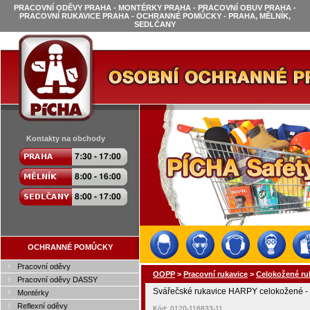
PRACOVNÍ ODĚVY PRAHA - MONTÉRKY PRAHA - PRACOVNÍ OBUV PRAHA -
PRACOVNÍ RUKAVICE PRAHA - OCHRANNÉ POMŮCKY - PRAHA, MĚLNÍK,
SEDLČANY
Kontakty na obchody
OCHRANNÉ POMŮCKY
Pracovní oděvy
OOPP
>
Pracovní rukavice
>
Celokožené ru
Pracovní oděvy DASSY
Svářečské rukavice HARPY celokožené - v
Montérky
Reflexní oděvy
Kód: 0120-116833-11