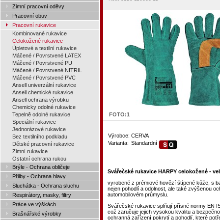
Zimní pracovní oděvy
Pracovní obuv
Pracovní rukavice
Kombinované rukavice
Celokožené rukavice
Úpletové a textilní rukavice
Máčené / Povrstvené LATEX
Máčené / Povrstvené PU
Máčené / Povrstvené NITRIL
Máčené / Povrstvené PVC
Ansell univerzální rukavice
Ansell chemické rukavice
Ansell ochrana výrobku
Chemicky odolné rukavice
Tepelně odolné rukavice
FOTO:
1
Speciální rukavice
Jednorázové rukavice
Výrobce:
CERVA
Bez textilního podkladu
Varianta:
Standardní
Dětské pracovní rukavice
Zimní rukavice
Ostatní ochrana rukou
Brýle - Ochrana obličeje
Svářečské rukavice HARPY celokožené - vel
Přilby - Ochrana hlavy
vyrobené z prémiové hovězí štípené kůže, s ba
Sluchátka - Ochrana sluchu
nejen pohodlí a odolnost, ale také zvýšenou oc
automobilovém průmyslu.
Respirátory, masky, filtry
Práce ve výškách
Svářečské rukavice splňují přísné normy EN 
což zaručuje jejich vysokou kvalitu a bezpečno
Brašnářské výrobky
ochranná zařízení pokrytí a pohodlí, které potř