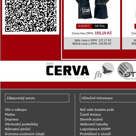
KOUPIT
DETAIL
105,10 Kč
Cena bez DPH:
Ce
Vaše cena s DPH: 127,17 Kč
V
Běžná cena s DPH:
133,60 Kč
Bě
Zákaznický servis
Užitečné informace
Vše o nákupu
Než nám budete psát
Platba
Časté dotazy
Doprava
Slovník pojmů
Obchodní podmínky
Velikostní tabulky
Náhradní plnění
Legislativa k OOPP
Ochrana osobních údajů
Prohlášení o shodě