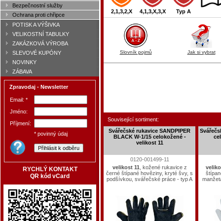
Bezpečnostní služby
2,1,3,2,X
4,1,3,X,3,X
Typ A
Ochrana proti chřipce
POTISK A VÝŠIVKA
VELIKOSTNÍ TABULKY
ZAKÁZKOVÁ VÝROBA
Slovník pojmů
Jak si vybrat
SLEVOVÉ KUPÓNY
NOVINKY
ZÁBAVA
Zpravodaj - Newsletter
Email: *
Jméno:
Související sortiment:
Příjmení:
Svářečské rukavice SANDPIPER
Svářečs
* povinný údaj
BLACK W-1/15 celokožené -
ce
velikost 11
0120-001499-11
velikost 11
, kožené rukavice z
veliko
RYCHLÝ KONTAKT
černé štípané hověziny, kryté švy, s
štípan
QR kód vCard
podšívkou, svářečské práce - typ A
manžeta