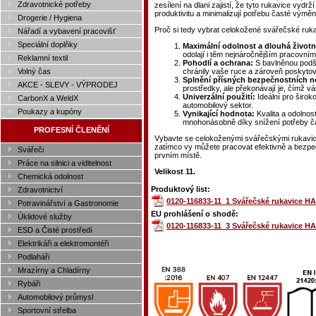
Zdravotnické potřeby
zesílení na dlani zajistí, že tyto rukavice vydr
produktivitu a minimalizují potřebu časté výměn
Drogerie / Hygiena
Proč si tedy vybrat celokožené svářečské ru
Nářadí a vybavení pracovišť
Speciální doplňky
Maximální odolnost a dlouhá životn
odolají i těm nejnáročnějším pracovn
Reklamní textil
Pohodlí a ochrana:
S bavlněnou podší
Volný čas
chránily vaše ruce a zároveň poskytov
Splnění přísných bezpečnostních 
AKCE - SLEVY - VÝPRODEJ
prostředky, ale překonávají je, čímž vám
Univerzální použití:
Ideální pro širok
CarbonX a WeldX
automobilový sektor.
Poukazy a kupóny
Vynikající hodnota:
Kvalita a odolnost
mnohonásobně díky snížení potřeby č
PROFESNÍ ČLENĚNÍ
Vybavte se celokoženými svářečskými rukavic
zatímco vy můžete pracovat efektivně a bezpe
Svářeči
prvním místě.
Práce na silnici a viditelnost
Velikost 11.
Chemická odolnost
Produktový list:
Zdravotnictví
0120-116833-11_1 Svářečské rukavice HA
Potravinářství a Gastronomie
EU prohlášení o shodě:
Úklidové služby
0120-116833-11_3 Svářečské rukavice HA
ESD a Čisté prostředí
Elektrikáři a elektromontéři
Podlaháři
Mrazírny a Chladírny
Rybáři
Automobilový průmysl
Sportovní střelba