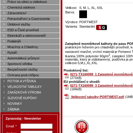
Práce na silnici a viditelnost
Chemická odolnost
Velikost:
S, M, L, XL, XXL
Barva:
Zdravotnictví
Potravinářství a Gastronomie
Výrobce:
PORTWEST
Úklidové služby
Varianta:
Standardní
ESD a Čisté prostředí
Elektrikáři a elektromontéři
Podlaháři
Zateplené montérkové kalhoty do pasu PO
Mrazírny a Chladírny
praktickým řešením pro chladnější prostředí, k
nastavení manžet, vrchní materiál je Portwest
Rybáři
2
tkanina 100% polyester 60g/m
, zateplení 100
Automobilový průmysl
materiálu, který je stálobarevný, podšívka je p
velikosti S,M,L,XL,XXL.
Sportovní střelba
Bezpečnostní služby
Produktový list:
0271-TX160099_1 Zateplené montérkové
Ochrana proti chřipce
(271kB)
POTISK A VÝŠIVKA
EU prohlášení o shodě:
0271-TX160099_3 Zateplené montérkové
VELIKOSTNÍ TABULKY
(166kB)
ZAKÁZKOVÁ VÝROBA
Velikostní tabulky-PORTWEST.pdf
(1MB
SLEVOVÉ KUPÓNY
NOVINKY
ZÁBAVA
Zpravodaj - Newsletter
Email: *