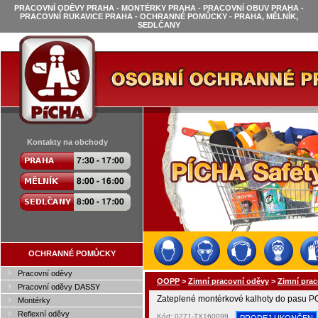
PRACOVNÍ ODĚVY PRAHA - MONTÉRKY PRAHA - PRACOVNÍ OBUV PRAHA -
PRACOVNÍ RUKAVICE PRAHA - OCHRANNÉ POMŮCKY - PRAHA, MĚLNÍK,
SEDLČANY
Kontakty na obchody
OCHRANNÉ POMŮCKY
Pracovní oděvy
OOPP
>
Zimní pracovní oděvy
>
Zimní prac
Pracovní oděvy DASSY
Zateplené montérkové kalhoty do pasu
Montérky
Reflexní oděvy
Kód: 0271-TX160099