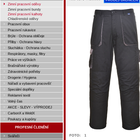
PRODEJ UKONČEN
Zimní pracovní oděvy
Zimní pracovní bundy
Zimní pracovní kalhoty
Chladírenské oděvy
Pracovní obuv
Pracovní rukavice
Brýle - Ochrana obličeje
Přilby - Ochrana hlavy
Sluchátka - Ochrana sluchu
Respirátory, masky, filtry
Práce ve výškách
Brašnářské výrobky
Zdravotnické potřeby
Drogerie / Hygiena
Nářadí a vybavení pracovišť
Speciální doplňky
Reklamní textil
Volný čas
AKCE - SLEVY - VÝPRODEJ
CarbonX a WeldX
Poukazy a kupóny
PROFESNÍ ČLENĚNÍ
FOTO:
1
Svářeči