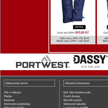
DETAIL
803,60 Kč
Cena bez DPH:
Cen
Vaše cena s DPH: 972,36 Kč
Vaš
Běžná cena s DPH:
1 021,00 Kč
Běžn
Zákaznický servis
Užitečné informace
Vše o nákupu
Než nám budete psát
Platba
Časté dotazy
Doprava
Slovník pojmů
Obchodní podmínky
Velikostní tabulky
Náhradní plnění
Legislativa k OOPP