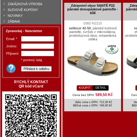
ZAKÁZKOVÁ VÝROBA
Zdravotní obuv SANTÉ P22
Zdra
pánské dvoupáskové pantofle -
pánské
SLEVOVÉ KUPÓNY
bílé
NOVINKY
ZÁBAVA
0382-N2210
velikost 42-50
, pánské korkové
v
Zpravodaj - Newsletter
pantofle, svršek z mikrovlákna,
d
protiskluzová obuv, ortopedická
protisk
Email: *
stélka
Jméno:
Příjmení:
* povinný údaj
RYCHLÝ KONTAKT
QR kód vCard
KOUPIT
DETAIL
589,50 Kč
Cena bez DPH:
Cen
Vaše cena s DPH: 713,30 Kč
Va
Běžná cena s DPH:
749,00 Kč
Běž