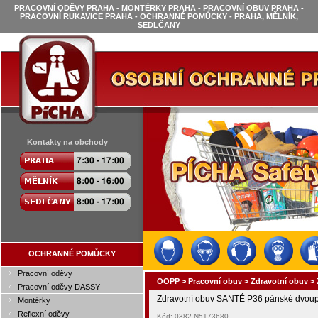
PRACOVNÍ ODĚVY PRAHA - MONTÉRKY PRAHA - PRACOVNÍ OBUV PRAHA -
PRACOVNÍ RUKAVICE PRAHA - OCHRANNÉ POMŮCKY - PRAHA, MĚLNÍK,
SEDLČANY
Kontakty na obchody
OCHRANNÉ POMŮCKY
Pracovní oděvy
OOPP
>
Pracovní obuv
>
Zdravotní obuv
>
Pracovní oděvy DASSY
Zdravotní obuv SANTÉ P36 pánské dvoup
Montérky
Reflexní oděvy
Kód: 0382-N5173680