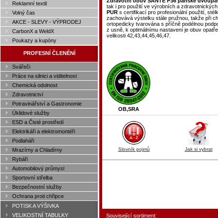
Zdravotní obuv SANTÉ P36 pánské dvoupás
Reklamní textil
tak i pro použití ve výrobních a zdravotnickýc
PUR
s certifikací pro profesionální použití, sté
Volný čas
zachovává výstelku stále pružnou, takže při chů
AKCE - SLEVY - VÝPRODEJ
ortopedicky tvarována s příčně podélnou podp
z usně, k optimálnímu nastavení je obuv opatř
CarbonX a WeldX
velikosti 42,43,44,45,46,47.
Poukazy a kupóny
PROFESNÍ ČLENĚNÍ
Svářeči
Práce na silnici a viditelnost
Chemická odolnost
Zdravotnictví
Potravinářství a Gastronomie
OB,SRA
Úklidové služby
ESD a Čisté prostředí
Elektrikáři a elektromontéři
Podlaháři
Slovník pojmů
Jak si vybrat
Mrazírny a Chladírny
Rybáři
Automobilový průmysl
Sportovní střelba
Bezpečnostní služby
Ochrana proti chřipce
POTISK A VÝŠIVKA
VELIKOSTNÍ TABULKY
Související sortiment: