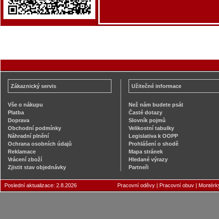
Zákaznický servis
Užitečné informace
Vše o nákupu
Než nám budete psát
Platba
Časté dotazy
Doprava
Slovník pojmů
Obchodní podmínky
Velikostní tabulky
Náhradní plnění
Legislativa k OOPP
Ochrana osobních údajů
Prohlášení o shodě
Reklamace
Mapa stránek
Vrácení zboží
Hledané výrazy
Zjistit stav objednávky
Partneři
Poslední aktualizace: 2.8.2026
Pracovní oděvy
|
Pracovní obuv
|
Montérk