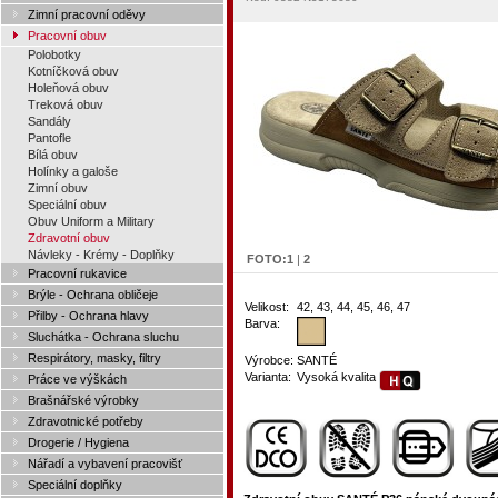
Zimní pracovní oděvy
Pracovní obuv
Polobotky
Kotníčková obuv
Holeňová obuv
Treková obuv
Sandály
Pantofle
Bílá obuv
Holínky a galoše
Zimní obuv
Speciální obuv
Obuv Uniform a Military
Zdravotní obuv
Návleky - Krémy - Doplňky
FOTO:
1
|
2
Pracovní rukavice
Brýle - Ochrana obličeje
Velikost:
42, 43, 44, 45, 46, 47
Přilby - Ochrana hlavy
Barva:
Sluchátka - Ochrana sluchu
Respirátory, masky, filtry
Výrobce:
SANTÉ
Varianta:
Vysoká kvalita
Práce ve výškách
Brašnářské výrobky
Zdravotnické potřeby
Drogerie / Hygiena
Nářadí a vybavení pracovišť
Speciální doplňky