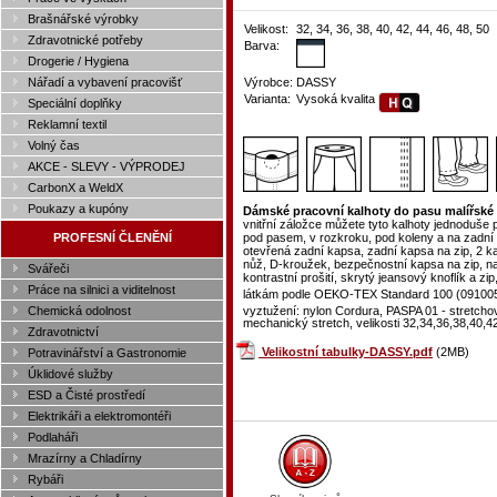
Brašnářské výrobky
Velikost:
32, 34, 36, 38, 40, 42, 44, 46, 48, 50
Zdravotnické potřeby
Barva:
Drogerie / Hygiena
Nářadí a vybavení pracovišť
Výrobce:
DASSY
Varianta:
Vysoká kvalita
Speciální doplňky
Reklamní textil
Volný čas
AKCE - SLEVY - VÝPRODEJ
CarbonX a WeldX
Poukazy a kupóny
Dámské pracovní kalhoty do pasu malířsk
vnitřní záložce můžete tyto kalhoty jednoduše
PROFESNÍ ČLENĚNÍ
pod pasem, v rozkroku, pod koleny a na zadní
otevřená zadní kapsa, zadní kapsa na zip, 2 k
nůž, D-kroužek, bezpečnostní kapsa na zip, nast
Svářeči
kontrastní prošití, skrytý jeansový knoflík a zi
Práce na silnici a viditelnost
látkám podle OEKO-TEX Standard 100 (091005
vyztužení: nylon Cordura, PASPA 01 - stretcho
Chemická odolnost
mechanický stretch, velikosti 32,34,36,38,40,4
Zdravotnictví
Velikostní tabulky-DASSY.pdf
(2MB)
Potravinářství a Gastronomie
Úklidové služby
ESD a Čisté prostředí
Elektrikáři a elektromontéři
Podlaháři
Mrazírny a Chladírny
Rybáři