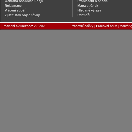
Ochrana osobních údajů
Prohlášení o shodě
Reklamace
Mapa stránek
Vrácení zboží
Hledané výrazy
Zjistit stav objednávky
Partneři
Poslední aktualizace: 2.8.2026
Pracovní oděvy
|
Pracovní obuv
|
Montérk