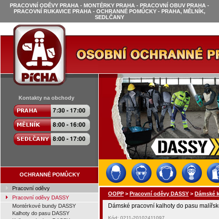
PRACOVNÍ ODĚVY PRAHA - MONTÉRKY PRAHA - PRACOVNÍ OBUV PRAHA -
PRACOVNÍ RUKAVICE PRAHA - OCHRANNÉ POMŮCKY - PRAHA, MĚLNÍK,
SEDLČANY
Kontakty na obchody
OCHRANNÉ POMŮCKY
Pracovní oděvy
OOPP
>
Pracovní oděvy DASSY
>
Dámské k
Pracovní oděvy DASSY
Dámské pracovní kalhoty do pasu malí
Montérkové bundy DASSY
Kalhoty do pasu DASSY
Kód: 0211-20102411097