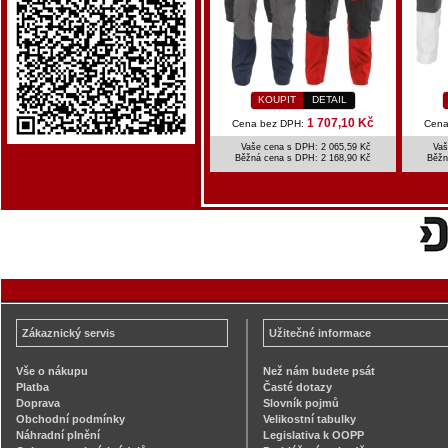
KOUPIT
DETAIL
1 707,10 Kč
Cena bez DPH:
Cena
Vaše cena s DPH: 2 065,59 Kč
Vaš
Běžná cena s DPH:
2 168,90 Kč
Běžn
Zákaznický servis
Užitečné informace
Vše o nákupu
Než nám budete psát
Platba
Časté dotazy
Doprava
Slovník pojmů
Obchodní podmínky
Velikostní tabulky
Náhradní plnění
Legislativa k OOPP