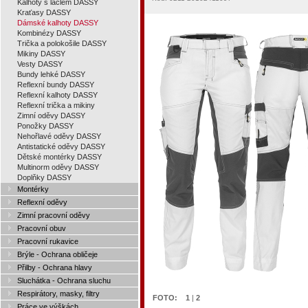
Kalhoty s laclem DASSY
Kraťasy DASSY
Dámské kalhoty DASSY
Kombinézy DASSY
Trička a polokošile DASSY
Mikiny DASSY
Vesty DASSY
Bundy lehké DASSY
Reflexní bundy DASSY
Reflexní kalhoty DASSY
Reflexní trička a mikiny
Zimní oděvy DASSY
Ponožky DASSY
Nehořlavé oděvy DASSY
Antistatické oděvy DASSY
Dětské montérky DASSY
Multinorm oděvy DASSY
Doplňky DASSY
Montérky
Reflexní oděvy
Zimní pracovní oděvy
Pracovní obuv
Pracovní rukavice
Brýle - Ochrana obličeje
Přilby - Ochrana hlavy
Sluchátka - Ochrana sluchu
Respirátory, masky, filtry
FOTO:
1
|
2
Práce ve výškách