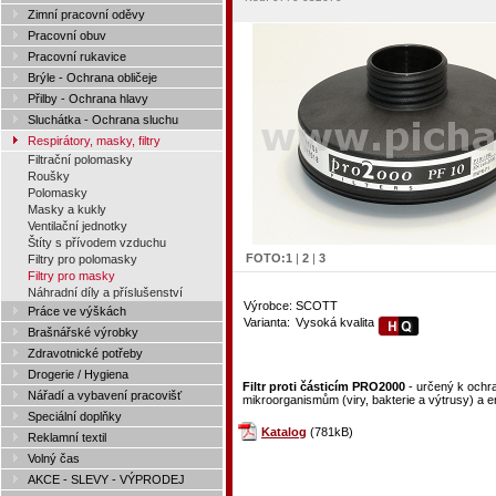
Zimní pracovní oděvy
Pracovní obuv
Pracovní rukavice
Brýle - Ochrana obličeje
Přilby - Ochrana hlavy
Sluchátka - Ochrana sluchu
Respirátory, masky, filtry
Filtrační polomasky
Roušky
Polomasky
Masky a kukly
Ventilační jednotky
Štíty s přívodem vzduchu
FOTO:
1
|
2
|
3
Filtry pro polomasky
Filtry pro masky
Náhradní díly a příslušenství
Výrobce:
SCOTT
Práce ve výškách
Varianta:
Vysoká kvalita
Brašnářské výrobky
Zdravotnické potřeby
Drogerie / Hygiena
Filtr proti částicím PRO2000
- určený k ochra
Nářadí a vybavení pracovišť
mikroorganismům (viry, bakterie a výtrusy) a 
Speciální doplňky
Katalog
(781kB)
Reklamní textil
Volný čas
AKCE - SLEVY - VÝPRODEJ