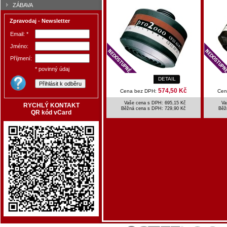
ZÁBAVA
Zpravodaj - Newsletter
Email: *
Jméno:
Příjmení:
* povinný údaj
DETAIL
574,50 Kč
Cena bez DPH:
Cen
Vaše cena s DPH: 695,15 Kč
Va
RYCHLÝ KONTAKT
Běžná cena s DPH:
729,90 Kč
Běž
QR kód vCard