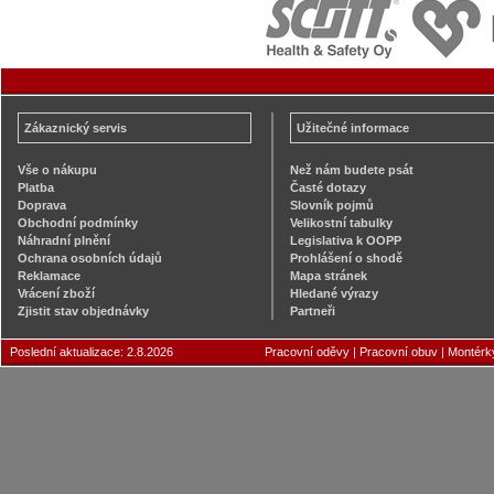
Zákaznický servis
Užitečné informace
Vše o nákupu
Než nám budete psát
Platba
Časté dotazy
Doprava
Slovník pojmů
Obchodní podmínky
Velikostní tabulky
Náhradní plnění
Legislativa k OOPP
Ochrana osobních údajů
Prohlášení o shodě
Reklamace
Mapa stránek
Vrácení zboží
Hledané výrazy
Zjistit stav objednávky
Partneři
Poslední aktualizace: 2.8.2026
Pracovní oděvy
|
Pracovní obuv
|
Montérk