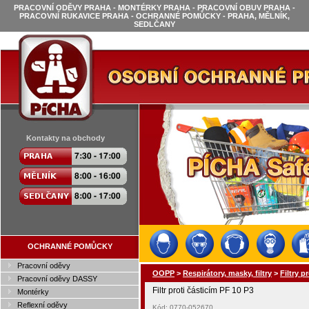
PRACOVNÍ ODĚVY PRAHA - MONTÉRKY PRAHA - PRACOVNÍ OBUV PRAHA -
PRACOVNÍ RUKAVICE PRAHA - OCHRANNÉ POMŮCKY - PRAHA, MĚLNÍK,
SEDLČANY
Kontakty na obchody
OCHRANNÉ POMŮCKY
Pracovní oděvy
OOPP
>
Respirátory, masky, filtry
>
Filtry 
Pracovní oděvy DASSY
Filtr proti částicím PF 10 P3
Montérky
Reflexní oděvy
Kód: 0770-052670