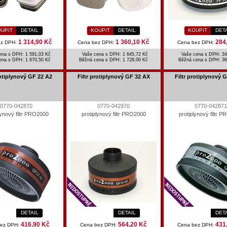
UPIT
DETAIL
KOUPIT
DETAIL
KOUPIT
DET
1 314,90 Kč
1 360,10 Kč
284
ez DPH:
Cena bez DPH:
Cena bez DPH:
ena s DPH: 1 591,03 Kč
Vaše cena s DPH: 1 645,72 Kč
Vaše cena s DPH: 34
ena s DPH:
1 670,50 Kč
Běžná cena s DPH:
1 728,00 Kč
Běžná cena s DPH:
36
rotiplynový GF 22 A2
Filtr protiplynový GF 32 AX
Filtr protiplynový 
0770-042870
0770-042970
0770-042871
lynový filtr PRO2000
protiplynový filtr PRO2000
protiplynový filtr 
DETAIL
DETAIL
DET
416,90 Kč
564,20 Kč
431
bez DPH:
Cena bez DPH:
Cena bez DPH: