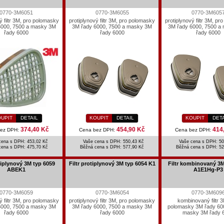
0770-3M6051
0770-3M6055
0770-3M605
ý filtr 3M, pro polomasky
protiplynový filtr 3M, pro polomasky
protiplynový filtr 3M, p
6000, 7500 a masky 3M
3M řady 6000, 7500 a masky 3M
3M řady 6000, 7500 a
řady 6000
řady 6000
řady 6000
UPIT
DETAIL
KOUPIT
DETAIL
KOUPIT
DET
374,40 Kč
454,90 Kč
414
bez DPH:
Cena bez DPH:
Cena bez DPH:
cena s DPH: 453,02 Kč
Vaše cena s DPH: 550,43 Kč
Vaše cena s DPH: 50
cena s DPH:
475,70 Kč
Běžná cena s DPH:
577,90 Kč
Běžná cena s DPH:
52
otiplynový 3M typ 6059
Filtr protiplynový 3M typ 6054 K1
Filtr kombinovaný 3M
ABEK1
A1E1Hg-P3
0770-3M6059
0770-3M6054
0770-3M609
ý filtr 3M, pro polomasky
protiplynový filtr 3M, pro polomasky
kombinovaný filtr 3
6000, 7500 a masky 3M
3M řady 6000, 7500 a masky 3M
polomasky 3M řady 60
řady 6000
řady 6000
masky 3M řady 