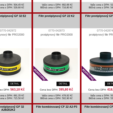
cena s DPH: 504,45 Kč
Vaše cena s DPH: 682,68 Kč
Vaše cena s DPH: 52
cena s DPH:
529,60 Kč
Běžná cena s DPH:
716,80 Kč
Běžná cena s DPH:
54
rotiplynový GF 32 E2
Filtr protiplynový GF 22 K2
Filtr protiplynový G
0770-042972
0770-042873
0770-042874
lynový filtr PRO2000
protiplynový filtr PRO2000
protiplynový filtr 
DETAIL
DETAIL
DET
563,10 Kč
395,80 Kč
418
bez DPH:
Cena bez DPH:
Cena bez DPH:
cena s DPH: 681,35 Kč
Vaše cena s DPH: 478,92 Kč
Vaše cena s DPH: 50
cena s DPH:
715,50 Kč
Běžná cena s DPH:
502,90 Kč
Běžná cena s DPH:
53
 protiplynový GF 32
Filtr kombinovaný CF 22 A2-P3
Filtr kombinovaný CF
A2B2E2K2