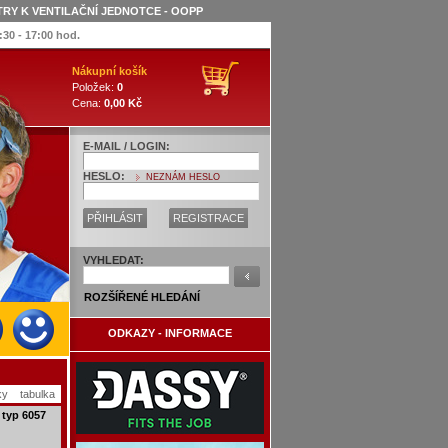
TRY K VENTILAČNÍ JEDNOTCE - OOPP
:30 - 17:00 hod.
Nákupní košík
Položek:
0
Cena:
0,00 Kč
E-MAIL / LOGIN:
HESLO:
NEZNÁM HESLO
PŘIHLÁSIT
REGISTRACE
VYHLEDAT:
ROZŠÍŘENÉ HLEDÁNÍ
ODKAZY - INFORMACE
ky
tabulka
 typ 6057