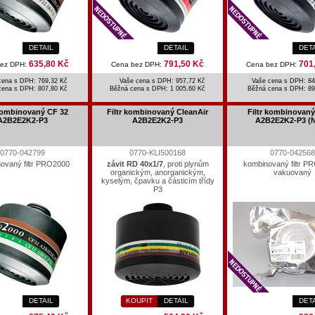
DETAIL
DETAIL
DET
635,80 Kč
791,50 Kč
701
bez DPH:
Cena bez DPH:
Cena bez DPH:
cena s DPH: 769,32 Kč
Vaše cena s DPH: 957,72 Kč
Vaše cena s DPH: 84
cena s DPH:
807,80 Kč
Běžná cena s DPH:
1 005,60 Kč
Běžná cena s DPH:
89
 kombinovaný CF 32
Filtr kombinovaný CleanAir
Filtr kombinovaný
A2B2E2K2-P3
A2B2E2K2-P3
A2B2E2K2-P3 (
0770-042799
0770-KLI500168
0770-042568
ovaný filtr PRO2000
závit RD 40x1/7
, proti plynům
kombinovaný filtr P
organickým, anorganickým,
vakuovaný
kyselým, čpavku a částicím třídy
P3
DETAIL
KOUPIT
DETAIL
DET