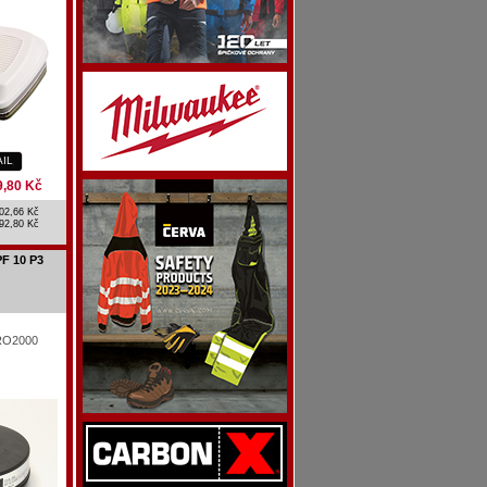
AIL
9,80 Kč
02,66 Kč
92,80 Kč
 PF 10 P3
 PRO2000