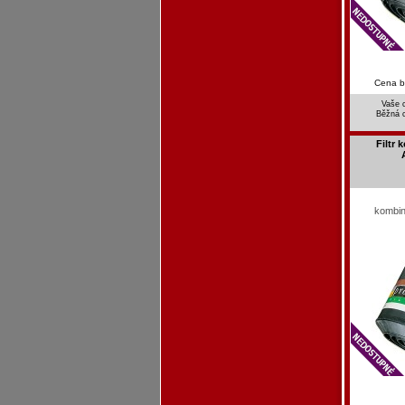
Cena 
Vaše 
Běžná 
Filtr
kombin