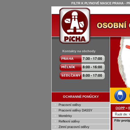
FILTR K PLYNOVÉ MASCE PRAHA - P
Kontakty na obchody
OCHRANNÉ POMŮCKY
Pracovní oděvy
OOPP
>
R
Pracovní oděvy DASSY
Řadit dle:
Montérky
Filtr prot
Reflexní oděvy
Zimní pracovní oděvy