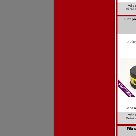
Vaše 
Běžná 
Filtr p
protip
Cena 
Vaše 
Běžná 
Filtr