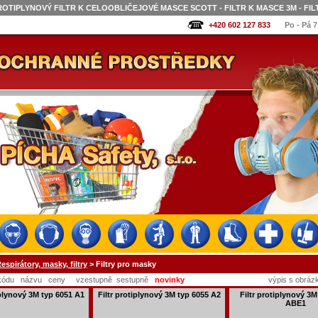
ROTIPLYNOVÝ FILTR K CELOOBLIČEJOVÉ MASCE SCOTT - FILTR K MASCE 3M - FIL
+420 602 127 833
Po - Pá 7
espirátory, masky, filtry
> Filtry pro masky
kódu
názvu
ceny
vzestupně
sestupně
novinky
výpis s obráz
iplynový 3M typ 6051 A1
Filtr protiplynový 3M typ 6055 A2
Filtr protiplynový 3M
ABE1