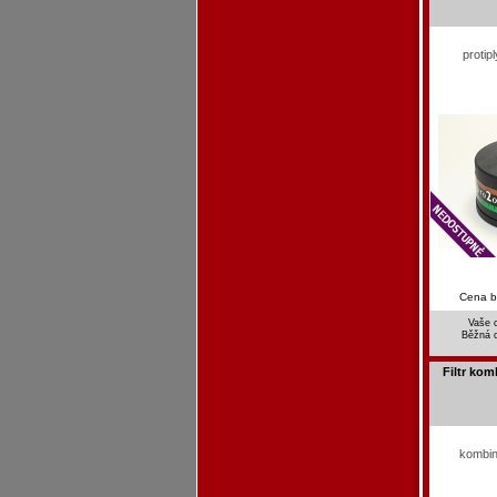
protip
Cena 
Vaše 
Běžná 
Filtr ko
kombin