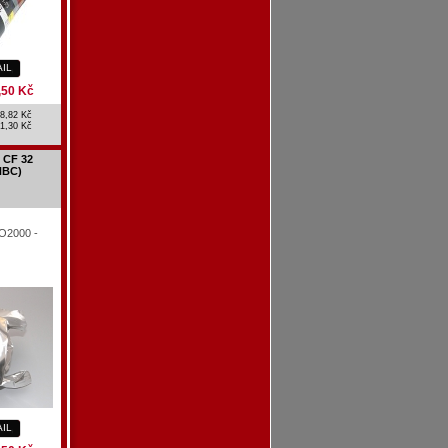
AIL
,50 Kč
8,82 Kč
1,30 Kč
 CF 32
NBC)
RO2000 -
AIL