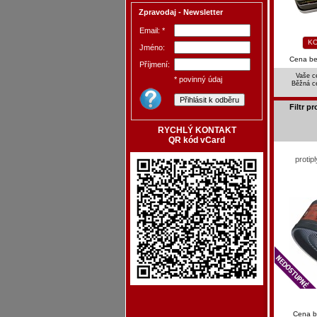
Zpravodaj - Newsletter
Email: *
KO
Jméno:
Cena b
Příjmení:
Vaše c
* povinný údaj
Běžná c
Filtr p
RYCHLÝ KONTAKT
QR kód vCard
protip
Cena 