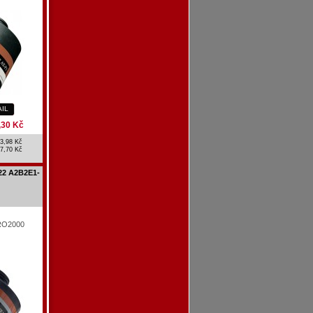
AIL
,30 Kč
3,98 Kč
7,70 Kč
22 A2B2E1-
PRO2000