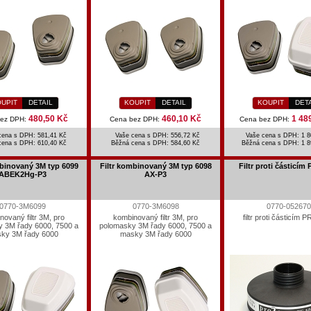
UPIT
DETAIL
KOUPIT
DETAIL
KOUPIT
DET
480,50 Kč
460,10 Kč
1 48
bez DPH:
Cena bez DPH:
Cena bez DPH:
cena s DPH: 581,41 Kč
Vaše cena s DPH: 556,72 Kč
Vaše cena s DPH: 1 8
cena s DPH:
610,40 Kč
Běžná cena s DPH:
584,60 Kč
Běžná cena s DPH:
1 8
mbinovaný 3M typ 6099
Filtr kombinovaný 3M typ 6098
Filtr proti částicím
ABEK2Hg-P3
AX-P3
0770-3M6099
0770-3M6098
0770-052670
novaný filtr 3M, pro
kombinovaný filtr 3M, pro
filtr proti částicím
 3M řady 6000, 7500 a
polomasky 3M řady 6000, 7500 a
ky 3M řady 6000
masky 3M řady 6000