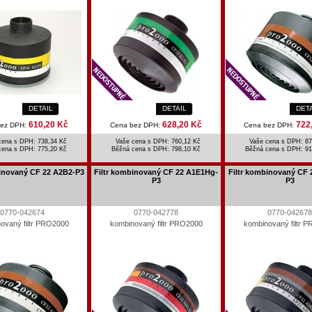
DETAIL
DETAIL
DET
610,20 Kč
628,20 Kč
722
bez DPH:
Cena bez DPH:
Cena bez DPH:
cena s DPH: 738,34 Kč
Vaše cena s DPH: 760,12 Kč
Vaše cena s DPH: 87
cena s DPH:
775,20 Kč
Běžná cena s DPH:
798,10 Kč
Běžná cena s DPH:
91
binovaný CF 22 A2B2-P3
Filtr kombinovaný CF 22 A1E1Hg-
Filtr kombinovaný CF 
P3
P3
0770-042674
0770-042778
0770-042678
ovaný filtr PRO2000
kombinovaný filtr PRO2000
kombinovaný filtr 