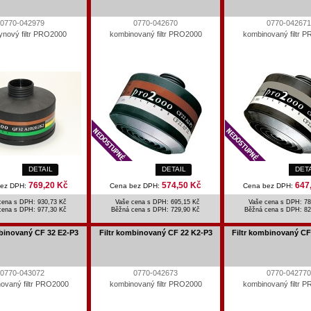
0770-042979
0770-042670
0770-042671
lynový filtr PRO2000
kombinovaný filtr PRO2000
kombinovaný filtr 
DETAIL
DETAIL
DET
769,20 Kč
574,50 Kč
647
bez DPH:
Cena bez DPH:
Cena bez DPH:
cena s DPH: 930,73 Kč
Vaše cena s DPH: 695,15 Kč
Vaše cena s DPH: 78
cena s DPH:
977,30 Kč
Běžná cena s DPH:
729,90 Kč
Běžná cena s DPH:
82
mbinovaný CF 32 E2-P3
Filtr kombinovaný CF 22 K2-P3
Filtr kombinovaný CF
0770-043072
0770-042673
0770-042770
ovaný filtr PRO2000
kombinovaný filtr PRO2000
kombinovaný filtr 