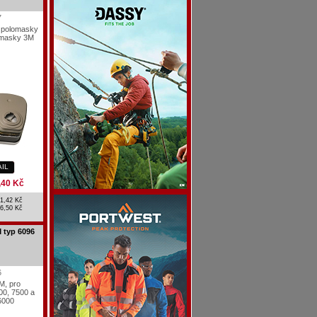
7
ro polomasky
 masky 3M
AIL
,40 Kč
1,42 Kč
6,50 Kč
 typ 6096
6
M, pro
00, 7500 a
6000