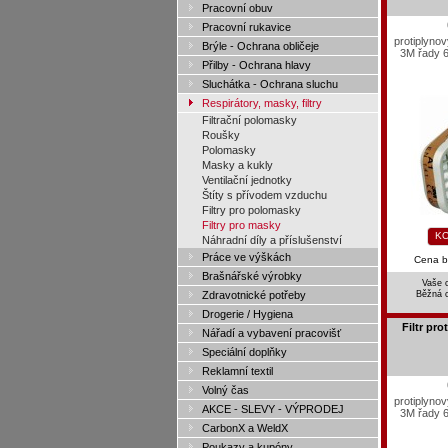
Pracovní obuv
Pracovní rukavice
protiplynov
Brýle - Ochrana obličeje
3M řady 
Přilby - Ochrana hlavy
Sluchátka - Ochrana sluchu
Respirátory, masky, filtry
Filtrační polomasky
Roušky
Polomasky
Masky a kukly
Ventilační jednotky
Štíty s přívodem vzduchu
Filtry pro polomasky
Filtry pro masky
KO
Náhradní díly a příslušenství
Práce ve výškách
Cena 
Brašnářské výrobky
Vaše 
Zdravotnické potřeby
Běžná 
Drogerie / Hygiena
Filtr pr
Nářadí a vybavení pracovišť
Speciální doplňky
Reklamní textil
Volný čas
protiplynov
AKCE - SLEVY - VÝPRODEJ
3M řady 
CarbonX a WeldX
Poukazy a kupóny