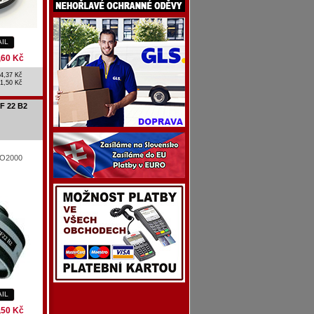
AIL
,60 Kč
4,37 Kč
1,50 Kč
GF 22 B2
PRO2000
AIL
,50 Kč