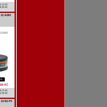
2,12 Kč
8,30 Kč
F 22 A2B2
PRO2000
AIL
,80 Kč
6,75 Kč
2,00 Kč
 22 B2-P3