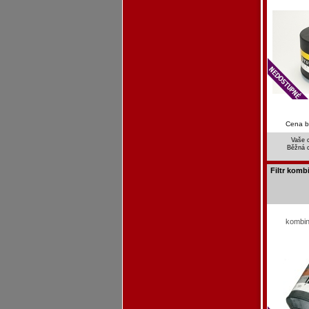
Cena 
Vaše 
Běžná 
Filtr kom
kombin