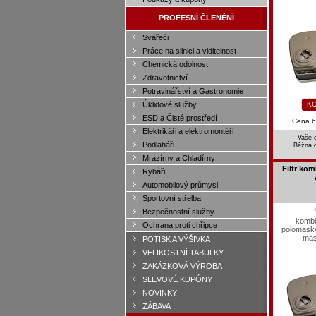
PROFESNÍ ČLENĚNÍ
Svářeči
Práce na silnici a viditelnost
Chemická odolnost
Zdravotnictví
Potravinářství a Gastronomie
Úklidové služby
KO
ESD a Čisté prostředí
Cena 
Elektrikáři a elektromontéři
Vaše 
Podlaháři
Běžná 
Mrazírny a Chladírny
Filtr ko
Rybáři
Automobilový průmysl
Sportovní střelba
Bezpečnostní služby
kombi
Ochrana proti chřipce
polomasky
mas
POTISK A VÝŠIVKA
VELIKOSTNÍ TABULKY
ZAKÁZKOVÁ VÝROBA
SLEVOVÉ KUPÓNY
NOVINKY
ZÁBAVA