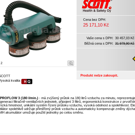
Cena bez DPH:
25 171,10 Kč
Vaše cena s DPH:
30 457,03 Kč
Běžná cena s DPH:
31 979,90 Kč
|
2
Produkt nelze zakoupit.
SCOTT
Vysoká kvalita
PROFLOW 3 (180 l/min.)
- má zvýšený průtok na 180 litrů vzduchu za minutu, reprezentuj
generaci filtračně-ventilačních jednotek, připojení 3 filtrů, ergonomická konstrukce z prvotříd
 nízká hmotnost, unikátní systém řízení průtoku vzduchu, vysoká odolnost a spolehlivost. El
tilátor spolehlivě udržuje přiměřený průtok vzduchu a automaticky kompenzuje změny dých
MH akumulátor umožuje použití jednotky po celou směnu.