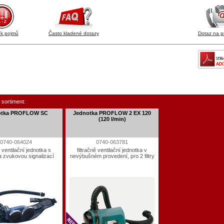
ík pojmů
Často kladené dotazy
Dotaz na p
 sortiment:
otka PROFLOW SC
Jednotka PROFLOW 2 EX 120
(120 l/min)
0740-064024
0740-063781
ě ventilační jednotka s
filtračně ventilační jednotka v
 a zvukovou signalizací
nevýbušném provedení, pro 2 filtry