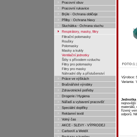
Pracovní obuv
Pracovní rukavice
Brýle - Ochrana obličeje
Přilby - Ochrana hlavy
Sluchátka - Ochrana sluchu
Respirátory, masky, filtry
Filtrační polomasky
Roušky
Polomasky
Masky a kukly
Ventilační jednotky
Štíty s přívodem vzduchu
FOTO:
1
Filtry pro polomasky
Filtry pro masky
Náhradní díly a příslušenství
Výrobce:
Práce ve výškách
Varianta:
Brašnářské výrobky
Zdravotnické potřeby
Drogerie / Hygiena
Jednotka 
Nářadí a vybavení pracovišť
nejnovější 
materiálů,
Speciální doplňky
řízený ven
Reklamní textil
odporů. Ni
Volný čas
AKCE - SLEVY - VÝPRODEJ
CarbonX a WeldX
Poukazy a kupóny