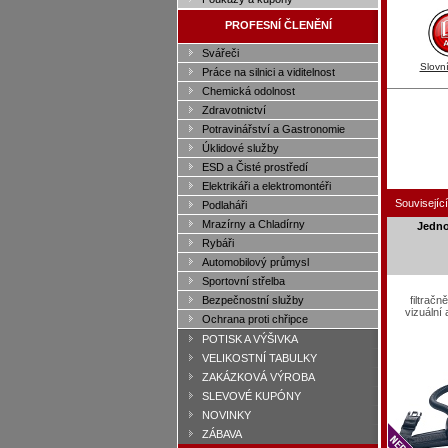
PROFESNÍ ČLENĚNÍ
Svářeči
Slovn
Práce na silnici a viditelnost
Chemická odolnost
Zdravotnictví
Potravinářství a Gastronomie
Úklidové služby
ESD a Čisté prostředí
Elektrikáři a elektromontéři
Související
Podlaháři
Mrazírny a Chladírny
Jedn
Rybáři
Automobilový průmysl
Sportovní střelba
Bezpečnostní služby
filtračn
vizuální
Ochrana proti chřipce
POTISK A VÝŠIVKA
VELIKOSTNÍ TABULKY
ZAKÁZKOVÁ VÝROBA
SLEVOVÉ KUPÓNY
NOVINKY
ZÁBAVA