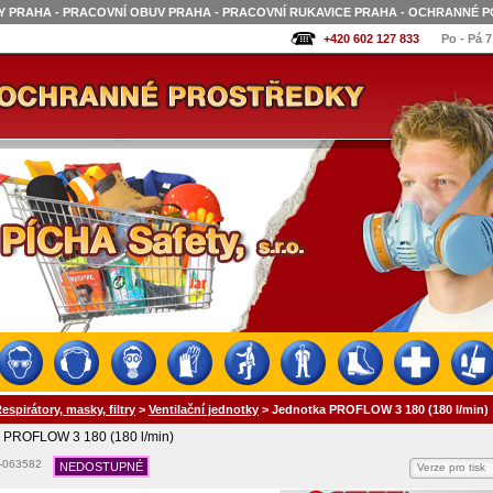
 PRAHA - PRACOVNÍ OBUV PRAHA - PRACOVNÍ RUKAVICE PRAHA - OCHRANNÉ P
+420 602 127 833
Po - Pá 7
espirátory, masky, filtry
>
Ventilační jednotky
>
Jednotka PROFLOW 3 180 (180 l/min)
 PROFLOW 3 180 (180 l/min)
-063582
NEDOSTUPNÉ
Verze pro tisk