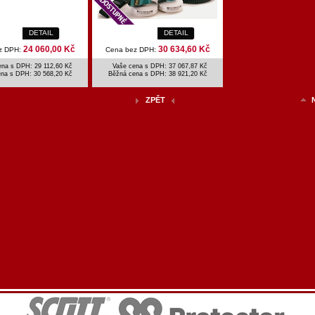
DETAIL
DETAIL
24 060,00 Kč
30 634,60 Kč
z DPH:
Cena bez DPH:
ena s DPH: 29 112,60 Kč
Vaše cena s DPH: 37 067,87 Kč
ena s DPH:
30 568,20 Kč
Běžná cena s DPH:
38 921,20 Kč
ZPĚT