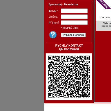
Zpravodaj - Newsletter
Email: *
Jméno:
Cena be
Příjmení:
Vaše c
Běžná c
* povinný údaj
RYCHLÝ KONTAKT
QR kód vCard