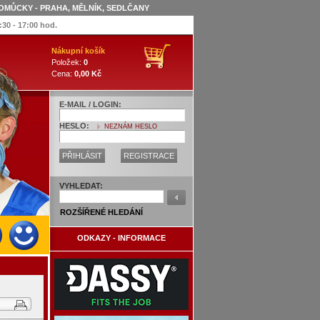
OMŮCKY - PRAHA, MĚLNÍK, SEDLČANY
:30 - 17:00 hod.
Nákupní košík
Položek:
0
Cena:
0,00 Kč
E-MAIL / LOGIN:
HESLO:
NEZNÁM HESLO
PŘIHLÁSIT
REGISTRACE
VYHLEDAT:
ROZŠÍŘENÉ HLEDÁNÍ
ODKAZY - INFORMACE