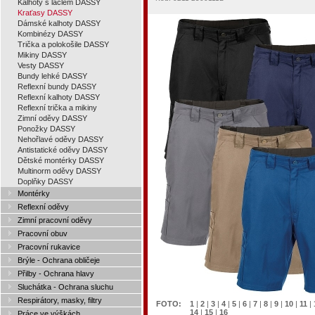
Kalhoty s laclem DASSY
Kraťasy DASSY
Dámské kalhoty DASSY
Kombinézy DASSY
Trička a polokošile DASSY
Mikiny DASSY
Vesty DASSY
Bundy lehké DASSY
Reflexní bundy DASSY
Reflexní kalhoty DASSY
Reflexní trička a mikiny
Zimní oděvy DASSY
Ponožky DASSY
Nehořlavé oděvy DASSY
Antistatické oděvy DASSY
Dětské montérky DASSY
Multinorm oděvy DASSY
Doplňky DASSY
Montérky
Reflexní oděvy
Zimní pracovní oděvy
Pracovní obuv
Pracovní rukavice
Brýle - Ochrana obličeje
Přilby - Ochrana hlavy
Sluchátka - Ochrana sluchu
Respirátory, masky, filtry
FOTO:
1
|
2
|
3
|
4
|
5
|
6
|
7
|
8
|
9
|
10
|
11
|
14
|
15
|
16
Práce ve výškách