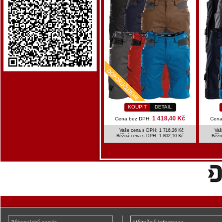
KOUPIT
DETAIL
1 418,40 Kč
Cena bez DPH:
Cena
Vaše cena s DPH: 1 716,26 Kč
Vaš
Běžná cena s DPH:
1 802,10 Kč
Běžn