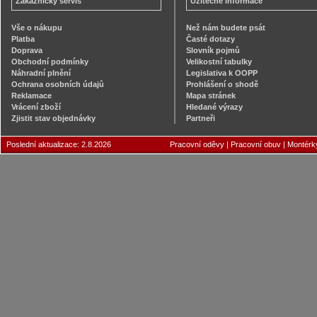
Zákaznický servis
Užitečné informace
Vše o nákupu
Než nám budete psát
Platba
Časté dotazy
Doprava
Slovník pojmů
Obchodní podmínky
Velikostní tabulky
Náhradní plnění
Legislativa k OOPP
Ochrana osobních údajů
Prohlášení o shodě
Reklamace
Mapa stránek
Vrácení zboží
Hledané výrazy
Zjistit stav objednávky
Partneři
Poslední aktualizace: 2.8.2026
Pracovní oděvy
|
Pracovní obuv
|
Montérk