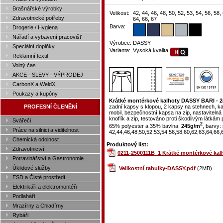
Brašnářské výrobky
Velikost:
42, 44, 46, 48, 50, 52, 53, 54, 56, 58,
Zdravotnické potřeby
64, 66, 67
Barva:
Drogerie / Hygiena
Nářadí a vybavení pracovišť
Výrobce:
DASSY
Speciální doplňky
Varianta:
Vysoká kvalita
Reklamní textil
Volný čas
AKCE - SLEVY - VÝPRODEJ
CarbonX a WeldX
Poukazy a kupóny
Krátké montérkové kalhoty DASSY BARI - 2
PROFESNÍ ČLENĚNÍ
zadní kapsy s klopou, 2 kapsy na stehnech, ka
mobil, bezpečnostní kapsa na zip, nastavitelná 
knoflík a zip, testováno proti škodlivým látk
Svářeči
2
65% polyester a 35% bavlna,
245g/m
, barvy:
Práce na silnici a viditelnost
42,44,46,48,50,52,53,54,56,58,60,62,63,64,66,
Chemická odolnost
Produktový list:
Zdravotnictví
0211-2500111B_1 Krátké montérkové kal
Potravinářství a Gastronomie
Úklidové služby
Velikostní tabulky-DASSY.pdf
(2MB)
ESD a Čisté prostředí
Elektrikáři a elektromontéři
Podlaháři
Mrazírny a Chladírny
Rybáři