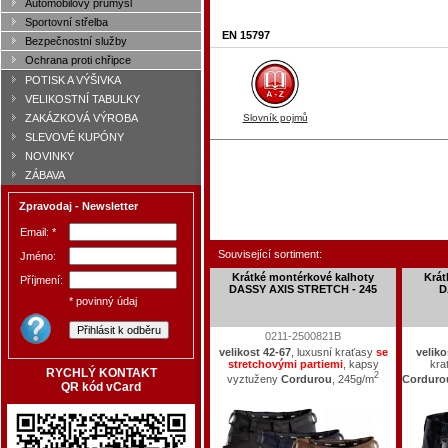
Automobilový průmysl
Sportovní střelba
EN 15797
Bezpečnostní služby
Ochrana proti chřipce
POTISK A VÝŠIVKA
VELIKOSTNÍ TABULKY
Slovník pojmů
ZAKÁZKOVÁ VÝROBA
SLEVOVÉ KUPÓNY
NOVINKY
ZÁBAVA
Zpravodaj - Newsletter
Email: *
Související sortiment:
Jméno:
Krátké montérkové kalhoty
Krát
Příjmení:
DASSY AXIS STRETCH - 245
D
* povinný údaj
0211-2500821B
velikost 42-67
, luxusní kraťasy
se
veliko
stretchovými partiemi
, kapsy
kra
RYCHLÝ KONTAKT
2
vyztuženy
Cordurou
, 245g/m
Corduro
QR kód vCard