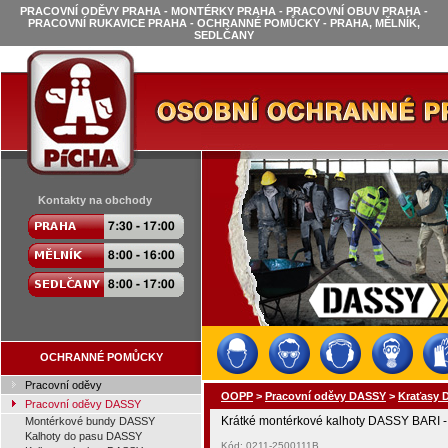
PRACOVNÍ ODĚVY PRAHA - MONTÉRKY PRAHA - PRACOVNÍ OBUV PRAHA -
PRACOVNÍ RUKAVICE PRAHA - OCHRANNÉ POMŮCKY - PRAHA, MĚLNÍK,
SEDLČANY
Kontakty na obchody
OCHRANNÉ POMŮCKY
Pracovní oděvy
OOPP
>
Pracovní oděvy DASSY
>
Kraťasy 
Pracovní oděvy DASSY
Krátké montérkové kalhoty DASSY BARI -
Montérkové bundy DASSY
Kalhoty do pasu DASSY
Kód: 0211-2500111B