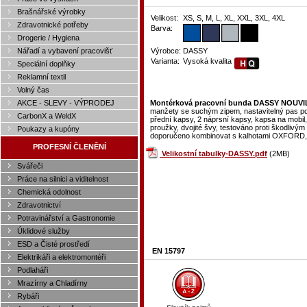
Brašnářské výrobky
Velikost:
XS, S, M, L, XL, XXL, 3XL, 4XL
Zdravotnické potřeby
Barva:
Drogerie / Hygiena
Nářadí a vybavení pracovišť
Výrobce:
DASSY
Varianta:
Vysoká kvalita
Speciální doplňky
Reklamní textil
Volný čas
Montérková pracovní bunda DASSY NOUVIL
AKCE - SLEVY - VÝPRODEJ
manžety se suchým zipem, nastavitelný pas po
CarbonX a WeldX
přední kapsy, 2 náprsní kapsy, kapsa na mobil,
proužky, dvojité švy, testováno proti škodli
Poukazy a kupóny
doporučeno kombinovat s kalhotami OXFORD, 
PROFESNÍ ČLENĚNÍ
Velikostní tabulky-DASSY.pdf
(2MB)
Svářeči
Práce na silnici a viditelnost
Chemická odolnost
Zdravotnictví
Potravinářství a Gastronomie
Úklidové služby
ESD a Čisté prostředí
EN 15797
Elektrikáři a elektromontéři
Podlaháři
Mrazírny a Chladírny
Rybáři