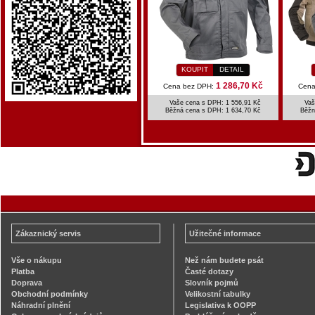
KOUPIT
DETAIL
1 286,70 Kč
Cena bez DPH:
Cena
Vaše cena s DPH: 1 556,91 Kč
Vaš
Běžná cena s DPH:
1 634,70 Kč
Běžn
Zákaznický servis
Užitečné informace
Vše o nákupu
Než nám budete psát
Platba
Časté dotazy
Doprava
Slovník pojmů
Obchodní podmínky
Velikostní tabulky
Náhradní plnění
Legislativa k OOPP