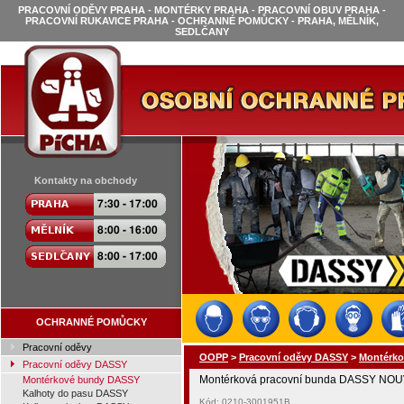
PRACOVNÍ ODĚVY PRAHA - MONTÉRKY PRAHA - PRACOVNÍ OBUV PRAHA -
PRACOVNÍ RUKAVICE PRAHA - OCHRANNÉ POMŮCKY - PRAHA, MĚLNÍK,
SEDLČANY
Kontakty na obchody
OCHRANNÉ POMŮCKY
Pracovní oděvy
OOPP
>
Pracovní oděvy DASSY
>
Montérk
Pracovní oděvy DASSY
Montérková pracovní bunda DASSY NOUV
Montérkové bundy DASSY
Kalhoty do pasu DASSY
Kód: 0210-3001951B