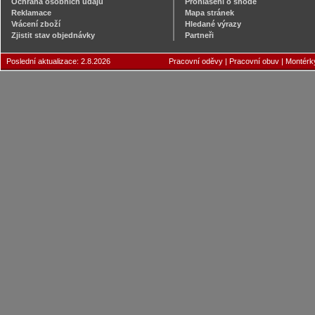
Ochrana osobních údajů
Prohlášení o shodě
Reklamace
Mapa stránek
Vrácení zboží
Hledané výrazy
Zjistit stav objednávky
Partneři
Poslední aktualizace: 2.8.2026
Pracovní oděvy
|
Pracovní obuv
|
Montérk