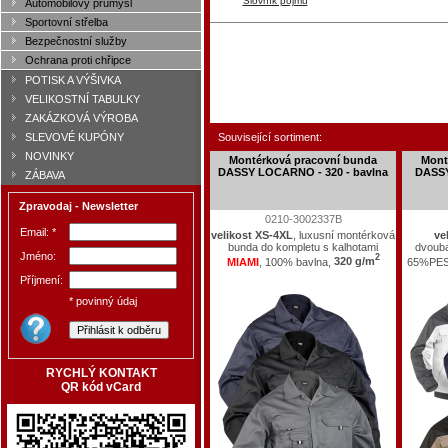
Slovník pojmů
Automobilový průmysl
Sportovní střelba
Bezpečnostní služby
Ochrana proti chřipce
POTISK A VÝŠIVKA
VELIKOSTNÍ TABULKY
ZAKÁZKOVÁ VÝROBA
Související sortiment:
SLEVOVÉ KUPÓNY
NOVINKY
Montérková pracovní bunda
Mont
DASSY LOCARNO - 320 - bavlna
DASS
ZÁBAVA
Zpravodaj - Newsletter
0210-3002337B
Email: *
velikost XS-4XL
, luxusní montérková
ve
bunda do kompletu s kalhotami
dvouba
Jméno:
2
MIAMI
, 100% bavlna,
320 g/m
65%PES
Příjmení:
* povinný údaj
RYCHLÝ KONTAKT
QR kód vCard