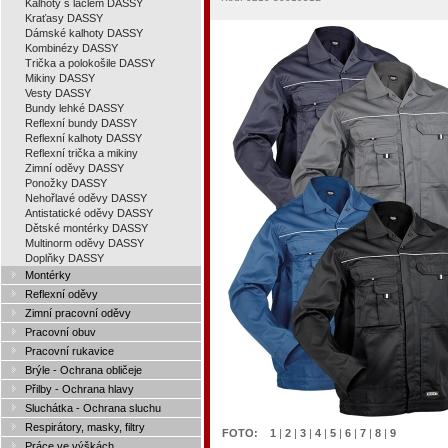
Kalhoty s laclem DASSY
Kraťasy DASSY
Dámské kalhoty DASSY
Kombinézy DASSY
Trička a polokošile DASSY
Mikiny DASSY
Vesty DASSY
Bundy lehké DASSY
Reflexní bundy DASSY
Reflexní kalhoty DASSY
Reflexní trička a mikiny
Zimní oděvy DASSY
Ponožky DASSY
Nehořlavé oděvy DASSY
Antistatické oděvy DASSY
Dětské montérky DASSY
Multinorm oděvy DASSY
Doplňky DASSY
Montérky
Reflexní oděvy
Zimní pracovní oděvy
Pracovní obuv
Pracovní rukavice
Brýle - Ochrana obličeje
Přilby - Ochrana hlavy
Sluchátka - Ochrana sluchu
Respirátory, masky, filtry
FOTO:
1
|
2
|
3
|
4
|
5
|
6
|
7
|
8
|
9
Práce ve výškách