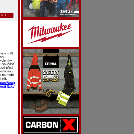
UPIT
avice = 81
jsou
ákoleníky
u součástí
 dvě přední
pami jsou
a na mobil
řadí,
odloužené)
sti látky)