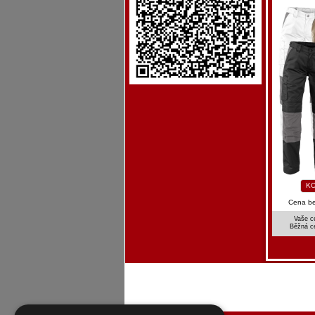
KO
Cena b
Vaše c
Běžná c