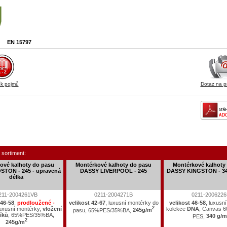
EN 15797
ík pojmů
Dotaz na p
 sortiment:
ové kalhoty do pasu
Montérkové kalhoty do pasu
Montérkové kalhoty
TON - 245 - upravená
DASSY LIVERPOOL - 245
DASSY KINGSTON - 34
délka
211-2004261VB
0211-2004271B
0211-200622
 46-58
,
prodloužené -
velikost 42-67
, luxusní montérky do
velikost 46-58
, luxusn
luxusní montérky,
vložení
2
kolekce
DNA
, Canvas 
pasu, 65%PES/35%BA,
245g/m
íků
, 65%PES/35%BA,
PES,
340 g/m
2
245g/m