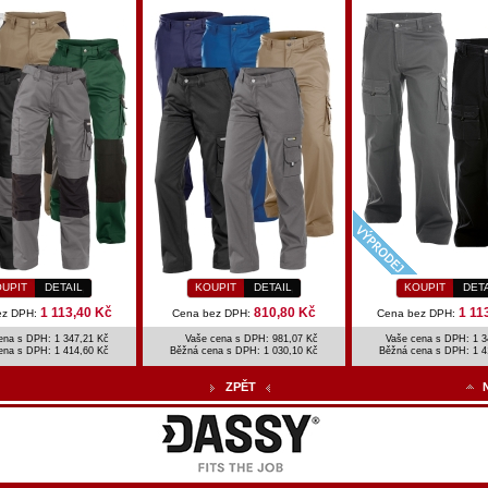
UPIT
DETAIL
KOUPIT
DETAIL
KOUPIT
DET
1 113,40 Kč
810,80 Kč
1 11
ez DPH:
Cena bez DPH:
Cena bez DPH:
ena s DPH: 1 347,21 Kč
Vaše cena s DPH: 981,07 Kč
Vaše cena s DPH: 1 3
ena s DPH:
1 414,60 Kč
Běžná cena s DPH:
1 030,10 Kč
Běžná cena s DPH:
1 4
ZPĚT