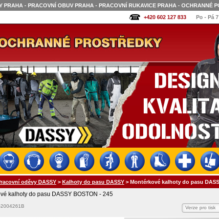
 PRAHA - PRACOVNÍ OBUV PRAHA - PRACOVNÍ RUKAVICE PRAHA - OCHRANNÉ P
+420 602 127 833
Po - Pá 7
Pracovní oděvy DASSY
>
Kalhoty do pasu DASSY
>
Montérkové kalhoty do pasu DAS
vé kalhoty do pasu DASSY BOSTON - 245
-2004261B
Verze pro tisk