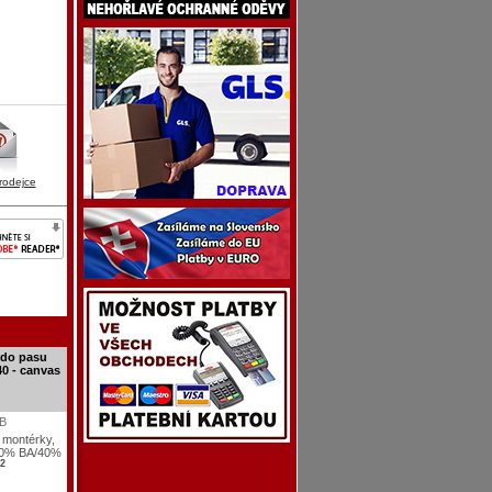
rodejce
 do pasu
0 - canvas
6B
í montérky,
60% BA/40%
2