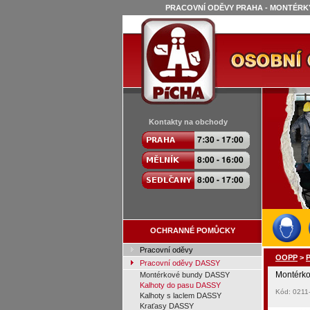
PRACOVNÍ ODĚVY PRAHA - MONTÉRKY
Kontakty na obchody
OCHRANNÉ POMŮCKY
Pracovní oděvy
OOPP
>
Pracovní oděvy DASSY
Montérko
Montérkové bundy DASSY
Kalhoty do pasu DASSY
Kód: 0211
Kalhoty s laclem DASSY
Kraťasy DASSY