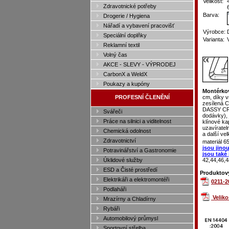
Velikost:
Zdravotnické potřeby
Barva:
Drogerie / Hygiena
Nářadí a vybavení pracovišť
Výrobce:
Speciální doplňky
Varianta:
Reklamní textil
Volný čas
AKCE - SLEVY - VÝPRODEJ
CarbonX a WeldX
Poukazy a kupóny
Montérko
PROFESNÍ ČLENĚNÍ
cm, díky v
zesílená C
DASSY CRA
Svářeči
dodávky), 
Práce na silnici a viditelnost
klínové ka
uzavíratel
Chemická odolnost
a další ve
Zdravotnictví
materiál 
jsou jino
Potravinářství a Gastronomie
jsou také
42,44,46,4
Úklidové služby
ESD a Čisté prostředí
Produktový
Elektrikáři a elektromontéři
0211-
Podlaháři
Velik
Mrazírny a Chladírny
Rybáři
Automobilový průmysl
Sportovní střelba