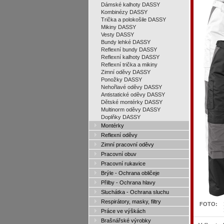
Dámské kalhoty DASSY
Kombinézy DASSY
Trička a polokošile DASSY
Mikiny DASSY
Vesty DASSY
Bundy lehké DASSY
Reflexní bundy DASSY
Reflexní kalhoty DASSY
Reflexní trička a mikiny
Zimní oděvy DASSY
Ponožky DASSY
Nehořlavé oděvy DASSY
Antistatické oděvy DASSY
Dětské montérky DASSY
Multinorm oděvy DASSY
Doplňky DASSY
Montérky
Reflexní oděvy
Zimní pracovní oděvy
Pracovní obuv
Pracovní rukavice
Brýle - Ochrana obličeje
Přilby - Ochrana hlavy
Sluchátka - Ochrana sluchu
Respirátory, masky, filtry
FOTO:
Práce ve výškách
Brašnářské výrobky