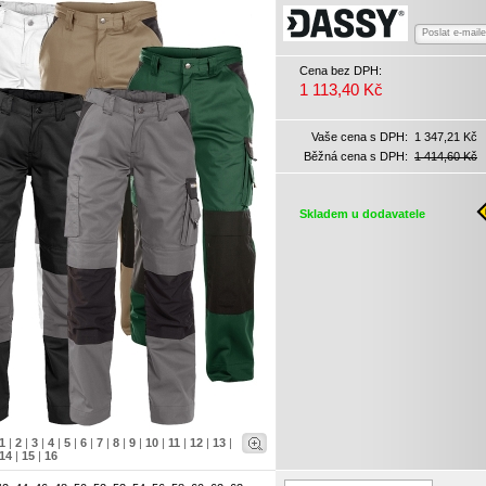
Poslat e-mail
Cena bez DPH:
1 113,40 Kč
Vaše cena s DPH:
1 347,21 Kč
Běžná cena s DPH:
1 414,60 Kč
Skladem u dodavatele
1
|
2
|
3
|
4
|
5
|
6
|
7
|
8
|
9
|
10
|
11
|
12
|
13
|
14
|
15
|
16