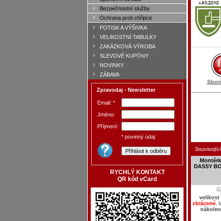
Bezpečnostní služby
Ochrana proti chřipce
POTISK A VÝŠIVKA
VELIKOSTNÍ TABULKY
ZAKÁZKOVÁ VÝROBA
SLEVOVÉ KUPÓNY
NOVINKY
ZÁBAVA
Slovn
Zpravodaj - Newsletter
Email: *
Jméno:
Příjmení:
* povinný údaj
Související
Montérk
DASSY BOS
RYCHLÝ KONTAKT
QR kód vCard
0
velikost
zkrácené
, 
nákolen