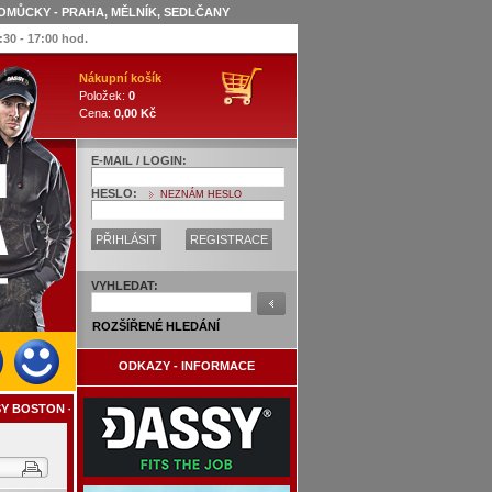
OMŮCKY - PRAHA, MĚLNÍK, SEDLČANY
:30 - 17:00 hod.
Nákupní košík
Položek:
0
Cena:
0,00 Kč
E-MAIL / LOGIN:
HESLO:
NEZNÁM HESLO
PŘIHLÁSIT
REGISTRACE
VYHLEDAT:
ROZŠÍŘENÉ HLEDÁNÍ
ODKAZY - INFORMACE
SY BOSTON - 245