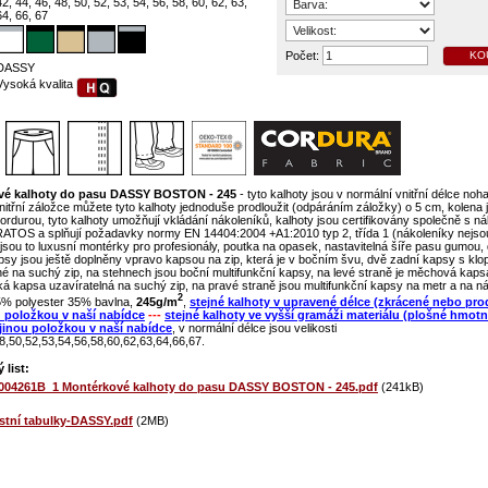
42, 44, 46, 48, 50, 52, 53, 54, 56, 58, 60, 62, 63,
64, 66, 67
Počet:
KO
DASSY
Vysoká kvalita
vé kalhoty do pasu DASSY BOSTON - 245
- tyto kalhoty jsou v normální vnitřní délce noh
nitřní záložce můžete tyto kalhoty jednoduše prodloužit (odpáráním záložky) o 5 cm, kolena 
ordurou, tyto kalhoty umožňují vkládání nákoleníků, kalhoty jsou certifikovány společně s n
TOS a splňují požadavky normy EN 14404:2004 +A1:2010 typ 2, třída 1 (nákoleníky nejso
jsou to luxusní montérky pro profesionály, poutka na opasek, nastavitelná šíře pasu gumou,
psy jsou ještě doplněny vpravo kapsou na zip, která je v bočním švu, dvě zadní kapsy s klo
né na suchý zip, na stehnech jsou boční multifunkční kapsy, na levé straně je měchová kaps
lká kapsa uzavíratelná na suchý zip, na pravé straně jsou multifunkční kapsy na metr a na ná
2
65% polyester 35% bavlna,
245g/m
,
stejné kalhoty v upravené délce (zkrácené nebo pr
u položkou v naší nabídce
---
stejné kalhoty ve vyšší gramáži materiálu (plošné hmotno
 jinou položkou v naší nabídce
, v normální délce jsou velikosti
8,50,52,53,54,56,58,60,62,63,64,66,67.
 list:
2004261B_1 Montérkové kalhoty do pasu DASSY BOSTON - 245.pdf
(241kB)
ostní tabulky-DASSY.pdf
(2MB)