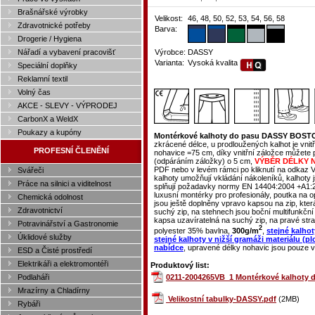
Brašnářské výrobky
Velikost:
46, 48, 50, 52, 53, 54, 56, 58
Zdravotnické potřeby
Barva:
Drogerie / Hygiena
Nářadí a vybavení pracovišť
Výrobce:
DASSY
Varianta:
Vysoká kvalita
Speciální doplňky
Reklamní textil
Volný čas
AKCE - SLEVY - VÝPRODEJ
CarbonX a WeldX
Poukazy a kupóny
Montérkové kalhoty do pasu DASSY BOSTON
zkrácené délce, u prodloužených kalhot je vnitř
PROFESNÍ ČLENĚNÍ
nohavice =75 cm, díky vnitřní záložce můžete p
(odpáráním záložky) o 5 cm,
VÝBĚR DÉLKY 
PDF nebo v levém rámci po kliknutí na odkaz 
Svářeči
kalhoty umožňují vkládání nákoleníků, kalhot
Práce na silnici a viditelnost
splňují požadavky normy EN 14404:2004 +A1:201
luxusní montérky pro profesionály, poutka na 
Chemická odolnost
jsou ještě doplněny vpravo kapsou na zip, kter
Zdravotnictví
suchý zip, na stehnech jsou boční multifunkční
kapsa uzavíratelná na suchý zip, na pravé stra
Potravinářství a Gastronomie
2
polyester 35% bavlna,
300g/m
,
stejné kalho
Úklidové služby
stejné kalhoty v nižší gramáži materiálu (p
nabídce
, upravené délky nohavic jsou pouze ve
ESD a Čisté prostředí
Elektrikáři a elektromontéři
Produktový list:
0211-2004265VB_1 Montérkové kalhoty 
Podlaháři
Mrazírny a Chladírny
Velikostní tabulky-DASSY.pdf
(2MB)
Rybáři