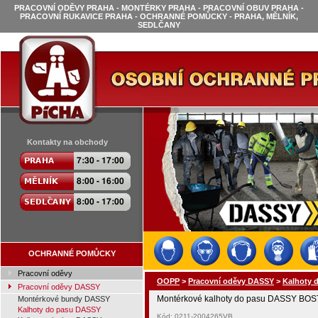
PRACOVNÍ ODĚVY PRAHA - MONTÉRKY PRAHA - PRACOVNÍ OBUV PRAHA -
PRACOVNÍ RUKAVICE PRAHA - OCHRANNÉ POMŮCKY - PRAHA, MĚLNÍK,
SEDLČANY
Kontakty na obchody
OCHRANNÉ POMŮCKY
Pracovní oděvy
OOPP
>
Pracovní oděvy DASSY
>
Kalhoty 
Pracovní oděvy DASSY
Montérkové kalhoty do pasu DASSY BOST
Montérkové bundy DASSY
Kalhoty do pasu DASSY
Kód: 0211-2004265VB