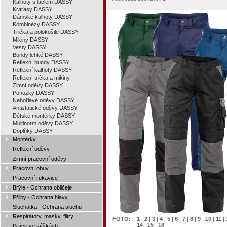
Kalhoty s laclem DASSY
Kraťasy DASSY
Dámské kalhoty DASSY
Kombinézy DASSY
Trička a polokošile DASSY
Mikiny DASSY
Vesty DASSY
Bundy lehké DASSY
Reflexní bundy DASSY
Reflexní kalhoty DASSY
Reflexní trička a mikiny
Zimní oděvy DASSY
Ponožky DASSY
Nehořlavé oděvy DASSY
Antistatické oděvy DASSY
Dětské montérky DASSY
Multinorm oděvy DASSY
Doplňky DASSY
Montérky
Reflexní oděvy
Zimní pracovní oděvy
Pracovní obuv
Pracovní rukavice
Brýle - Ochrana obličeje
Přilby - Ochrana hlavy
Sluchátka - Ochrana sluchu
Respirátory, masky, filtry
FOTO:
1
|
2
|
3
|
4
|
5
|
6
|
7
|
8
|
9
|
10
|
11
|
14
|
15
|
16
Práce ve výškách