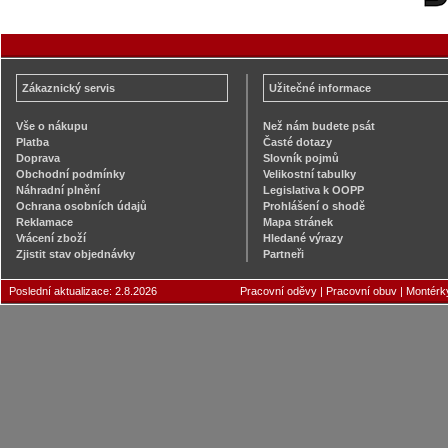
Zákaznický servis
Užitečné informace
Vše o nákupu
Než nám budete psát
Platba
Časté dotazy
Doprava
Slovník pojmů
Obchodní podmínky
Velikostní tabulky
Náhradní plnění
Legislativa k OOPP
Ochrana osobních údajů
Prohlášení o shodě
Reklamace
Mapa stránek
Vrácení zboží
Hledané výrazy
Zjistit stav objednávky
Partneři
Poslední aktualizace: 2.8.2026
Pracovní oděvy
|
Pracovní obuv
|
Montérk