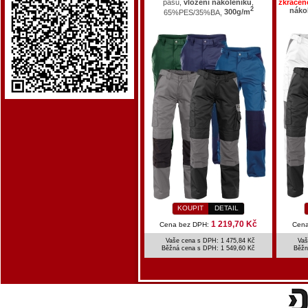
pasu,
vložení nákoleníků
,
zkrácen
2
náko
65%PES/35%BA,
300g/m
KOUPIT
DETAIL
1 219,70 Kč
Cena bez DPH:
Cena
Vaše cena s DPH: 1 475,84 Kč
Vaš
Běžná cena s DPH:
1 549,60 Kč
Běžn