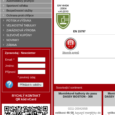
Automobilový průmysl
Sportovní střelba
Bezpečnostní služby
Ochrana proti chřipce
POTISK A VÝŠIVKA
VELIKOSTNÍ TABULKY
ZAKÁZKOVÁ VÝROBA
EN 15797
SLEVOVÉ KUPÓNY
NOVINKY
ZÁBAVA
Slovník pojmů
Zpravodaj - Newsletter
Email: *
Jméno:
Příjmení:
* povinný údaj
Související sortiment:
Montérkové kalhoty do pasu
Mont
RYCHLÝ KONTAKT
DASSY BOSTON - 300
DASSY 
QR kód vCard
0211-2004265B
velikost 46-58
, luxusní montérky do
velik